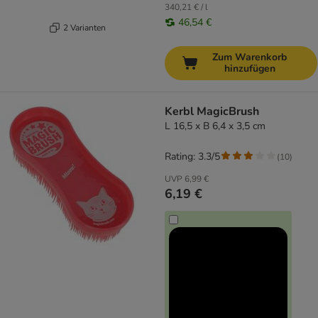
340,21 € / l
46,54 €
2 Varianten
Zum Warenkorb
hinzufügen
Kerbl MagicBrush
L 16,5 x B 6,4 x 3,5 cm
Rating: 3.3/5
(
10
)
UVP
6,99 €
6,19 €