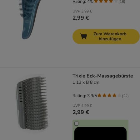
Rating: 4/5
(
16
)
UVP
3,99 €
2,99 €
Zum Warenkorb
hinzufügen
Trixie Eck-Massagebürste
L 13 x B 8 cm
Rating: 3.9/5
(
22
)
UVP
4,99 €
2,99 €