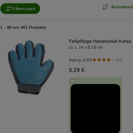
Beliebtheit
Filtern nach
1 - 48 von 461 Produkte
product items have been changed
Fellpflege Handschuh Katze
ca. L 24 x B 18 cm
Rating: 4.3/5
(
52
)
5,29 €