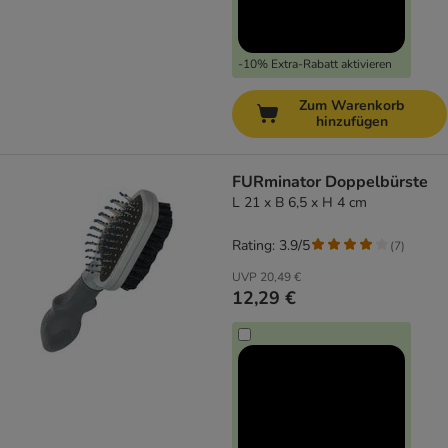
-10% Extra-Rabatt aktivieren
Zum Warenkorb
hinzufügen
FURminator Doppelbürste
L 21 x B 6,5 x H 4 cm
Rating: 3.9/5
(
7
)
UVP
20,49 €
12,29 €