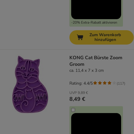
-20% Extra-Rabatt aktivieren
Zum Warenkorb
hinzufügen
KONG Cat Bürste Zoom
Groom
ca. 11,4 x 7 x 3 cm
Rating: 4.4/5
(
117
)
UVP
9,89 €
8,49 €