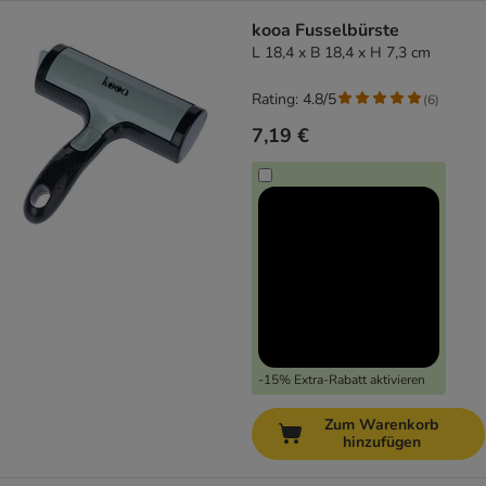
kooa Fusselbürste
L 18,4 x B 18,4 x H 7,3 cm
Rating: 4.8/5
(
6
)
7,19 €
-15% Extra-Rabatt aktivieren
Zum Warenkorb
hinzufügen