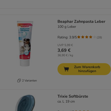
Beaphar Zahnpasta Leber
100 g Leber
Rating: 3.9/5
(
28
)
UVP
5,99 €
3,69 €
36,90 € / kg
Zum Warenkorb
hinzufügen
2 Varianten
Trixie Softbürste
ca. L 19 cm