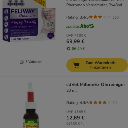
Pheromon Verdampfer, 3x48ml
Rating: 3.4/5
(
230
)
UVP
74,90 €
69,99 €
66,49 €
3 Varianten
Zum Warenkorb
hinzufügen
cdVet MilbenEx Ohrreiniger
20 ml
Rating: 4.4/5
(
20
)
UVP
13,95 €
12,69 €
634,50 € / l