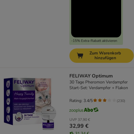
-15% Extra-Rabatt aktivieren
Zum Warenkorb
hinzufügen
FELIWAY Optimum
30 Tage Pheromon Verdampfer
Start-Set: Verdampfer + Flakon
Rating: 3.4/5
(
230
)
UVP
37,90 €
32,99 €
31,34 €