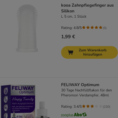
kooa Zahnpflegefinger aus
Silikon
L 5 cm, 1 Stück
Rating: 4.8/5
(
5
)
1,99 €
Zum Warenkorb
hinzufügen
FELIWAY Optimum
30 Tage Nachfüllflakon für den
Pheromon Verdampfer, 48ml
Rating: 3.4/5
(
230
)