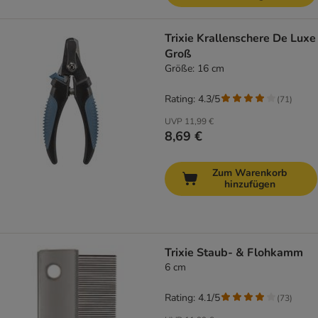
Trixie Krallenschere De Luxe
Groß
Größe: 16 cm
Rating: 4.3/5
(
71
)
UVP
11,99 €
8,69 €
Zum Warenkorb
hinzufügen
Trixie Staub- & Flohkamm
6 cm
Rating: 4.1/5
(
73
)