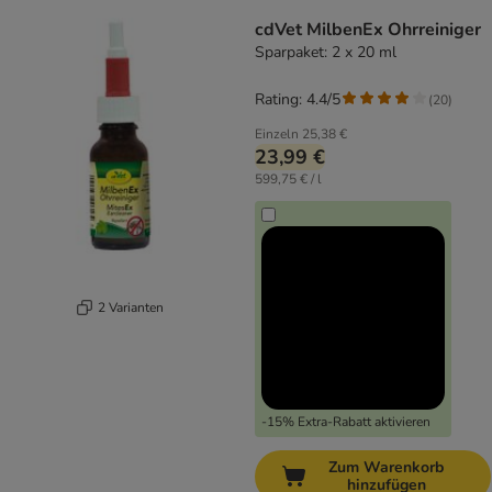
cdVet MilbenEx Ohrreiniger
Sparpaket: 2 x 20 ml
Rating: 4.4/5
(
20
)
Einzeln
25,38 €
23,99 €
599,75 € / l
2 Varianten
-15% Extra-Rabatt aktivieren
Zum Warenkorb
hinzufügen