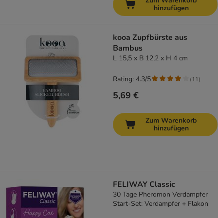
Zum Warenkorb
hinzufügen
kooa Zupfbürste aus
Bambus
L 15,5 x B 12,2 x H 4 cm
Rating: 4.3/5
(
11
)
5,69 €
Zum Warenkorb
hinzufügen
FELIWAY Classic
30 Tage Pheromon Verdampfer
Start-Set: Verdampfer + Flakon