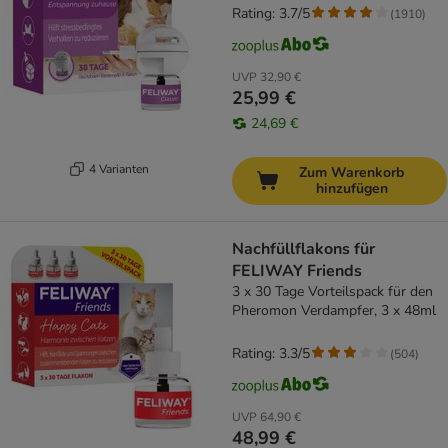
Rating: 3.7/5
(
1910
)
UVP
32,90 €
25,99 €
24,69 €
4 Varianten
Zum Warenkorb
hinzufügen
Nachfüllflakons für
FELIWAY Friends
3 x 30 Tage Vorteilspack für den
Pheromon Verdampfer, 3 x 48ml
Rating: 3.3/5
(
504
)
UVP
64,90 €
48,99 €