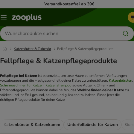
Versandkostenfrei ab 39€
Menü
Produkte
suchen
Katzenfutter & Zubehör
Fellpflege & Katzenpflegeprodukte
Fellpflege & Katzenpflegeprodukte
Fellpflege bei Katzen
 ist essenziell, um lose Haare zu entfernen, Verfilzungen 
vorzubeugen und die Hautgesundheit deiner Katze zu unterstützen. 
Katzenbürsten
, 
Schermaschinen für Katzen
, 
Katzenshampoo
 sowie Augen‑, Ohren‑ und 
Pfotenpflegeprodukte können dabei helfen, das 
Wohlbefinden deiner Katze
 zu 
stärken und ihr Fell gesund, sauber und glänzend zu halten. Finde jetzt die 
richtigen Pflegeprodukte für deine Katze!
Katzenbürste & Katzenkamm
Unterfellbürste für Katzen
Gumm