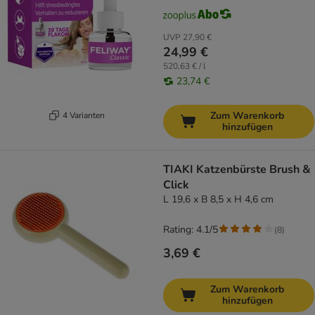
UVP
27,90 €
24,99 €
520,63 € / l
23,74 €
Zum Warenkorb
4 Varianten
hinzufügen
TIAKI Katzenbürste Brush &
Click
L 19,6 x B 8,5 x H 4,6 cm
Rating: 4.1/5
(
8
)
3,69 €
Zum Warenkorb
hinzufügen