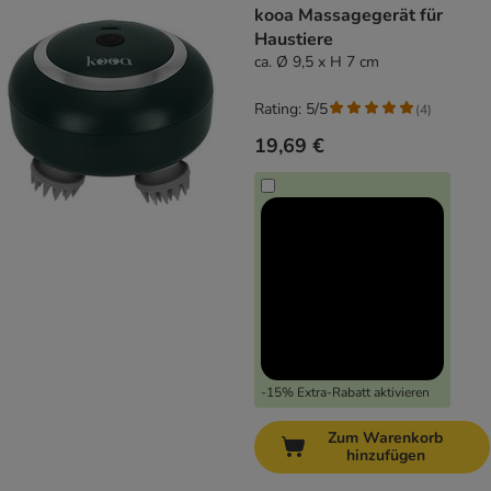
kooa Massagegerät für
Haustiere
ca. Ø 9,5 x H 7 cm
Rating: 5/5
(
4
)
19,69 €
-15% Extra-Rabatt aktivieren
Zum Warenkorb
hinzufügen