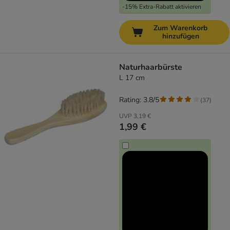
-15% Extra-Rabatt aktivieren
Zum Warenkorb
hinzufügen
Naturhaarbürste
L 17 cm
Rating: 3.8/5
(
37
)
UVP
3,19 €
1,99 €