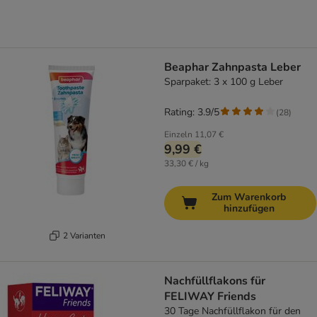
Beaphar Zahnpasta Leber
Sparpaket: 3 x 100 g Leber
Rating: 3.9/5
(
28
)
Einzeln
11,07 €
9,99 €
33,30 € / kg
Zum Warenkorb
hinzufügen
2 Varianten
Nachfüllflakons für
FELIWAY Friends
30 Tage Nachfüllflakon für den