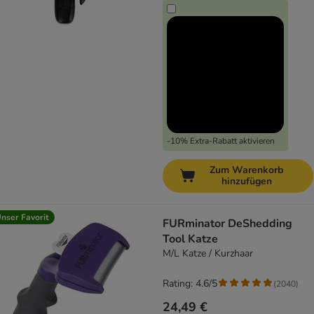
-10% Extra-Rabatt aktivieren
Zum Warenkorb
hinzufügen
nser Favorit
FURminator DeShedding
Tool Katze
M/L Katze / Kurzhaar
Rating: 4.6/5
(
2040
)
24,49 €