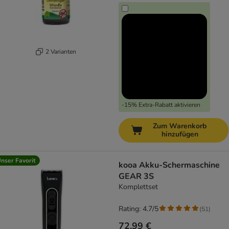
2 Varianten
-15% Extra-Rabatt aktivieren
Zum Warenkorb
hinzufügen
nser Favorit
kooa Akku-Schermaschine
GEAR 3S
Komplettset
Rating: 4.7/5
(
51
)
72,99 €