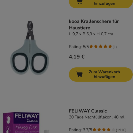
hinzufügen
kooa Krallenschere für
Haustiere
L 9,7 x B 6,3 x H 0,7 cm
Rating: 5/5
(
1
)
4,19 €
Zum Warenkorb
hinzufügen
FELIWAY Classic
30 Tage Nachfüllflakon, 48 ml
Rating: 3.7/5
(
1910
)