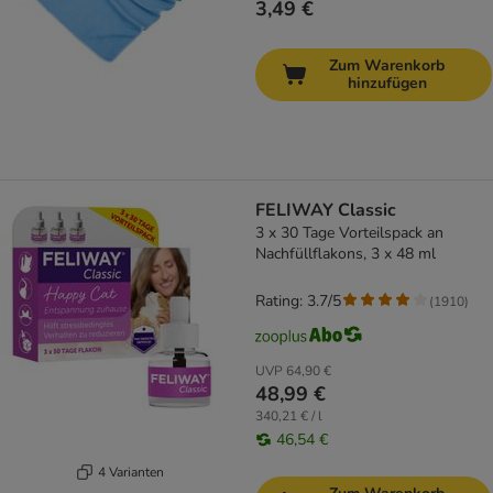
3,49 €
Zum Warenkorb
hinzufügen
FELIWAY Classic
3 x 30 Tage Vorteilspack an
Nachfüllflakons, 3 x 48 ml
Rating: 3.7/5
(
1910
)
UVP
64,90 €
48,99 €
340,21 € / l
46,54 €
4 Varianten