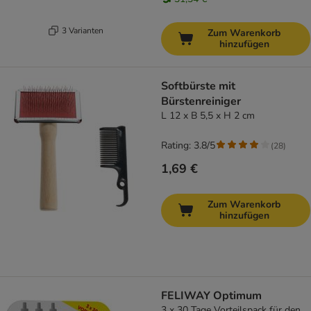
3 Varianten
Zum Warenkorb
hinzufügen
Softbürste mit
Bürstenreiniger
L 12 x B 5,5 x H 2 cm
Rating: 3.8/5
(
28
)
1,69 €
Zum Warenkorb
hinzufügen
FELIWAY Optimum
3 x 30 Tage Vorteilspack für den