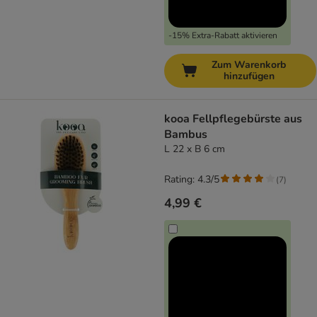
-15% Extra-Rabatt aktivieren
Zum Warenkorb
hinzufügen
kooa Fellpflegebürste aus
Bambus
L 22 x B 6 cm
Rating: 4.3/5
(
7
)
4,99 €