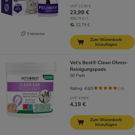
UVP
33,90 €
23,99 €
499,79 € / l
22,79 €
3 Varianten
Zum Warenkorb
hinzufügen
Vet's Best® Clean Ohren-
Reinigungspads
50 Pads
Rating: 4.6/5
(
14
)
UVP
4,99 €
4,19 €
Zum Warenkorb
hinzufügen