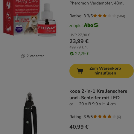
Pheromon Verdampfer, 48ml
Rating: 3.3/5
(
504
)
UVP
27,90 €
23,99 €
499,79 € / l
22,79 €
2 Varianten
Zum Warenkorb
hinzufügen
kooa 2-in-1 Krallenschere
und -Schleifer mit LED
ca. L 20 x B 9,9 x H 4 cm
Rating: 3.8/5
(
6
)
40,99 €