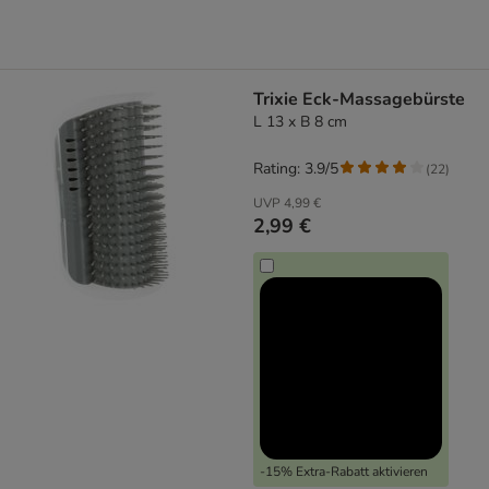
Trixie Eck-Massagebürste
L 13 x B 8 cm
Rating: 3.9/5
(
22
)
UVP
4,99 €
2,99 €
-15% Extra-Rabatt aktivieren