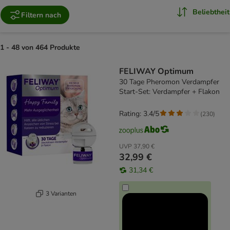
Beliebtheit
Filtern nach
1 - 48 von 464 Produkte
product items have been changed
FELIWAY Optimum
30 Tage Pheromon Verdampfer
Start-Set: Verdampfer + Flakon
Rating: 3.4/5
(
230
)
UVP
37,90 €
32,99 €
31,34 €
3 Varianten