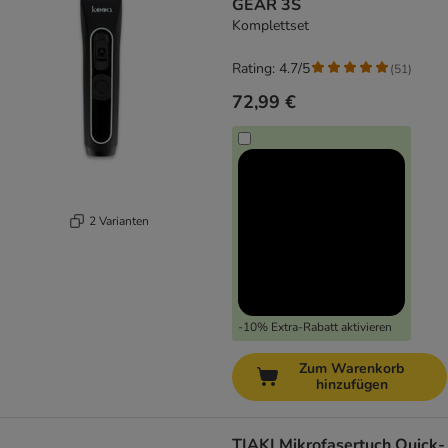
GEAR 3S
Komplettset
Rating: 4.7/5
(
51
)
72,99 €
2 Varianten
-10% Extra-Rabatt aktivieren
Zum Warenkorb
hinzufügen
TIAKI Mikrofasertuch Quick-