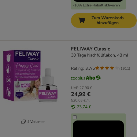
-10% Extra-Rabatt aktivieren
Zum Warenkorb
hinzufügen
FELIWAY Classic
30 Tage Nachfüllflakon, 48 ml
Rating: 3.7/5
(
1911
)
UVP
27,90 €
24,99 €
520,63 € / l
23,74 €
4 Varianten