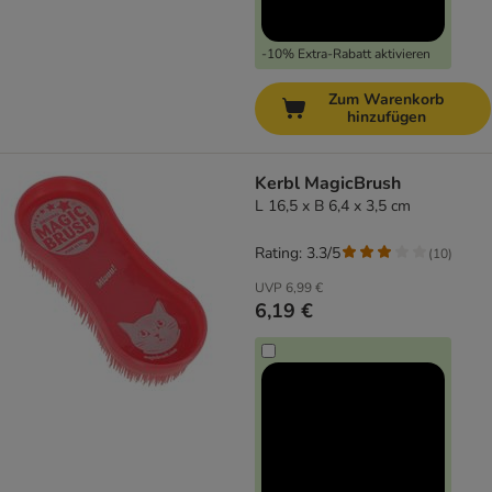
-10% Extra-Rabatt aktivieren
Zum Warenkorb
hinzufügen
Kerbl MagicBrush
L 16,5 x B 6,4 x 3,5 cm
Rating: 3.3/5
(
10
)
UVP
6,99 €
6,19 €