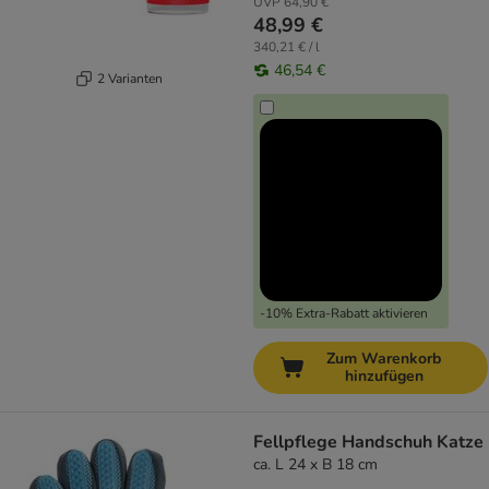
UVP
64,90 €
48,99 €
340,21 € / l
46,54 €
2 Varianten
-10% Extra-Rabatt aktivieren
Zum Warenkorb
hinzufügen
Fellpflege Handschuh Katze
ca. L 24 x B 18 cm