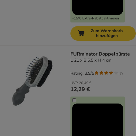
-15% Extra-Rabatt aktivieren
Zum Warenkorb
hinzufügen
FURminator Doppelbürste
L 21 x B 6,5 x H 4 cm
Rating: 3.9/5
(
7
)
UVP
20,49 €
12,29 €