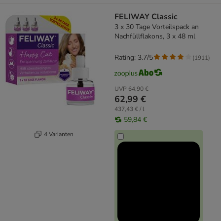
FELIWAY Classic
3 x 30 Tage Vorteilspack an
Nachfüllflakons, 3 x 48 ml
Rating: 3.7/5
(
1911
)
UVP
64,90 €
62,99 €
437,43 € / l
59,84 €
4 Varianten