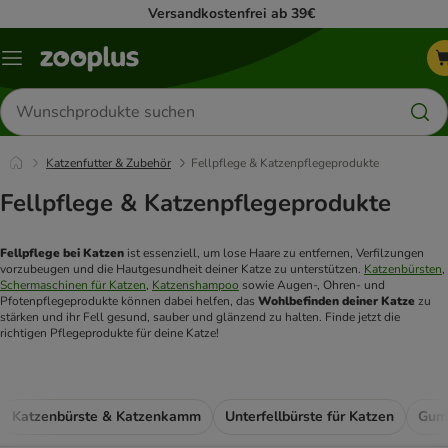
Versandkostenfrei ab 39€
Menü
Produkte
suchen
Katzenfutter & Zubehör
Fellpflege & Katzenpflegeprodukte
Fellpflege & Katzenpflegeprodukte
Fellpflege bei Katzen
 ist essenziell, um lose Haare zu entfernen, Verfilzungen 
vorzubeugen und die Hautgesundheit deiner Katze zu unterstützen. 
Katzenbürsten
, 
Schermaschinen für Katzen
, 
Katzenshampoo
 sowie Augen‑, Ohren‑ und 
Pfotenpflegeprodukte können dabei helfen, das 
Wohlbefinden deiner Katze
 zu 
stärken und ihr Fell gesund, sauber und glänzend zu halten. Finde jetzt die 
richtigen Pflegeprodukte für deine Katze!
Katzenbürste & Katzenkamm
Unterfellbürste für Katzen
Gumm