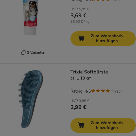
UVP
5,99 €
3,69 €
36,90 € / kg
Zum Warenkorb
hinzufügen
2 Varianten
Trixie Softbürste
ca. L 19 cm
Rating: 4/5
(
16
)
UVP
3,99 €
2,99 €
Zum Warenkorb
hinzufügen