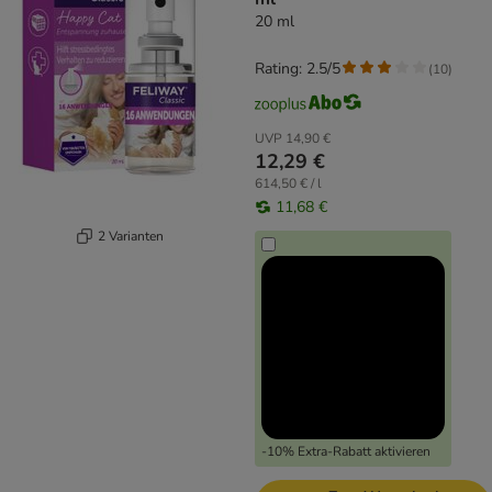
20 ml
Rating: 2.5/5
(
10
)
UVP
14,90 €
12,29 €
614,50 € / l
11,68 €
2 Varianten
-10% Extra-Rabatt aktivieren