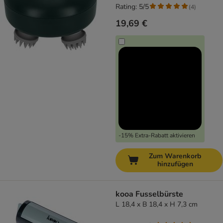
Rating: 5/5
(
4
)
19,69 €
-15% Extra-Rabatt aktivieren
Zum Warenkorb
hinzufügen
kooa Fusselbürste
L 18,4 x B 18,4 x H 7,3 cm