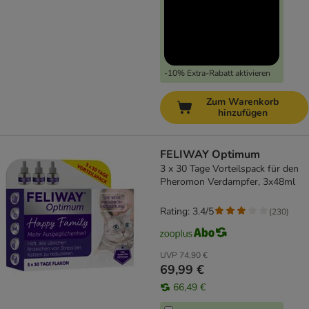
-10% Extra-Rabatt aktivieren
Zum Warenkorb
hinzufügen
FELIWAY Optimum
3 x 30 Tage Vorteilspack für den
Pheromon Verdampfer, 3x48ml
Rating: 3.4/5
(
230
)
UVP
74,90 €
69,99 €
66,49 €