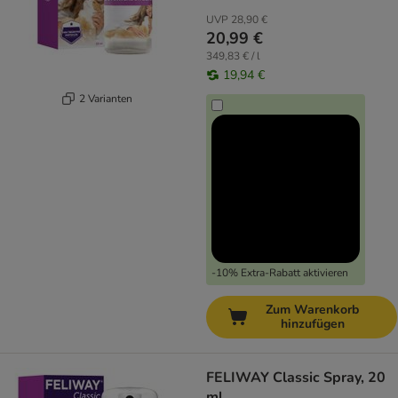
UVP
28,90 €
20,99 €
349,83 € / l
19,94 €
2 Varianten
-10% Extra-Rabatt aktivieren
Zum Warenkorb
hinzufügen
FELIWAY Classic Spray, 20
ml