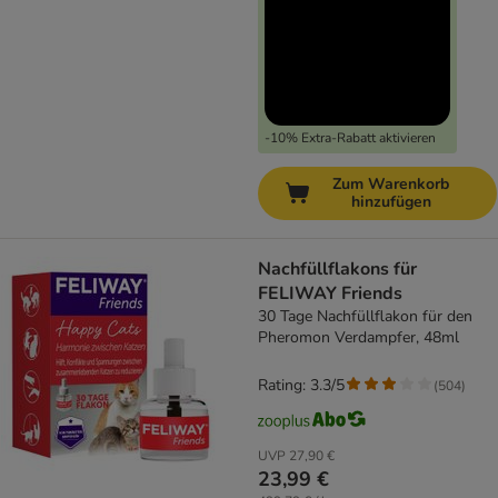
-10% Extra-Rabatt aktivieren
Zum Warenkorb
hinzufügen
Nachfüllflakons für
FELIWAY Friends
30 Tage Nachfüllflakon für den
Pheromon Verdampfer, 48ml
Rating: 3.3/5
(
504
)
UVP
27,90 €
23,99 €