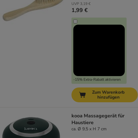
UVP
3,19 €
1,99 €
-15% Extra-Rabatt aktivieren
Zum Warenkorb
hinzufügen
kooa Massagegerät für
Haustiere
ca. Ø 9,5 x H 7 cm