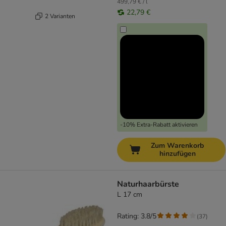
499,79 € / l
22,79 €
2 Varianten
-10% Extra-Rabatt aktivieren
Zum Warenkorb
hinzufügen
Naturhaarbürste
L 17 cm
Rating: 3.8/5
(
37
)