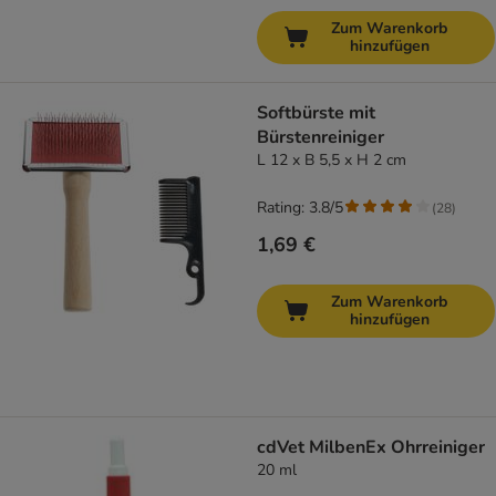
Zum Warenkorb
hinzufügen
Softbürste mit
Bürstenreiniger
L 12 x B 5,5 x H 2 cm
Rating: 3.8/5
(
28
)
1,69 €
Zum Warenkorb
hinzufügen
cdVet MilbenEx Ohrreiniger
20 ml