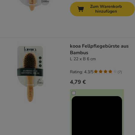
Zum Warenkorb
hinzufügen
kooa Fellpflegebürste aus
Bambus
L 22 x B 6 cm
Rating: 4.3/5
(
7
)
4,79 €