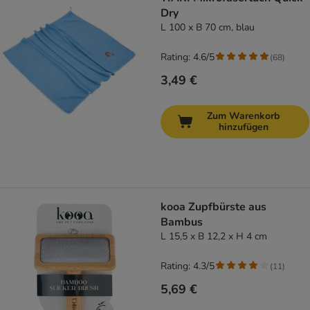
Dry
L 100 x B 70 cm, blau
Rating: 4.6/5
(
68
)
3,49 €
Zum Warenkorb
hinzufügen
kooa Zupfbürste aus
Bambus
L 15,5 x B 12,2 x H 4 cm
Rating: 4.3/5
(
11
)
5,69 €