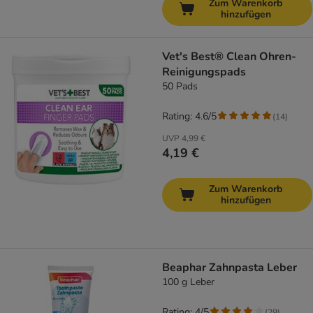
Zum Warenkorb
hinzufügen
Vet's Best® Clean Ohren-
Reinigungspads
50 Pads
Rating: 4.6/5
(
14
)
UVP
4,99 €
4,19 €
Zum Warenkorb
hinzufügen
Beaphar Zahnpasta Leber
100 g Leber
Rating: 4/5
(
29
)