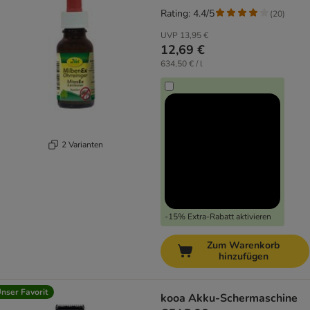
Rating: 4.4/5
(
20
)
UVP
13,95 €
12,69 €
634,50 € / l
2 Varianten
-15% Extra-Rabatt aktivieren
Zum Warenkorb
hinzufügen
nser Favorit
kooa Akku-Schermaschine