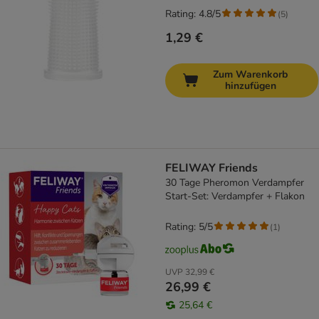
Rating: 4.8/5
(
5
)
1,29 €
Zum Warenkorb
hinzufügen
FELIWAY Friends
30 Tage Pheromon Verdampfer
Start-Set: Verdampfer + Flakon
Rating: 5/5
(
1
)
UVP
32,99 €
26,99 €
25,64 €