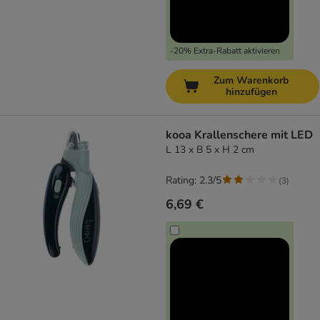
-20% Extra-Rabatt aktivieren
Zum Warenkorb
hinzufügen
kooa Krallenschere mit LED
L 13 x B 5 x H 2 cm
Rating: 2.3/5
(
3
)
6,69 €