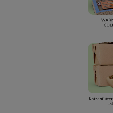
WARN
COL
Katzenfutter
-a