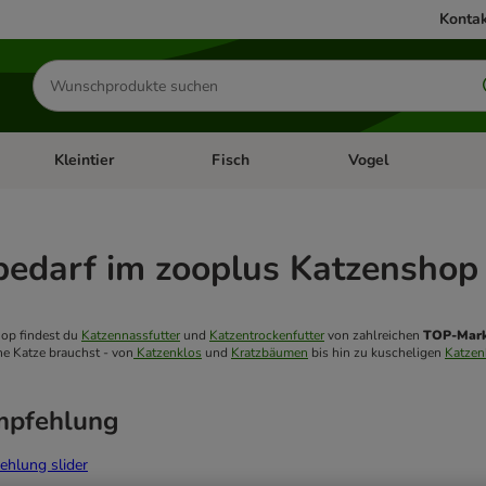
Kontak
Produkte
suchen
Kleintier
Fisch
Vogel
utter & Zubehör
Kategorie-Menü öffnen: Hundefutter & Zubehör
Kategorie-Menü öffnen: Kleintier
Kategorie-Menü öffnen
Ka
bedarf im zooplus Katzenshop
op findest du 
Katzennassfutter
 und 
Katzentrockenfutter
 von zahlreichen 
TOP-Mar
ine Katze brauchst - von
 Katzenklos
 und 
Kratzbäumen
 bis hin zu kuscheligen 
Katzen
mpfehlung
ehlung slider