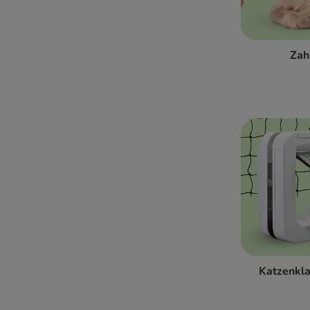
Zah
Katzenkl