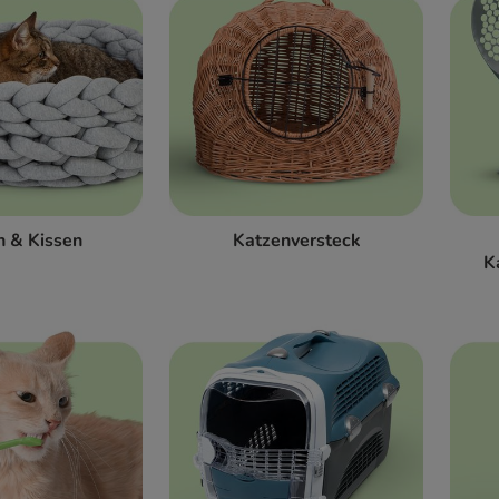
n & Kissen
Katzenversteck
K