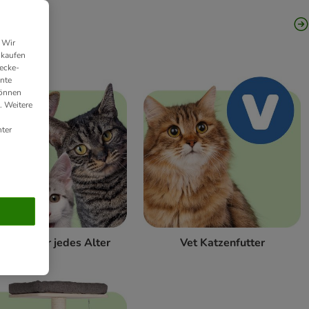
 Wir
nkaufen
ecke-
ante
können
. Weitere
ter
odukte für jedes Alter
Vet Katzenfutter