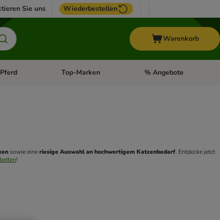
tieren Sie uns
Wiederbestellen
Warenkorb
Pferd
Top-Marken
% Angebote
: Fisch
tegorie-Menü öffnen: Vogel
Kategorie-Menü öffnen: Pferd
Kategorie-Menü öffnen: T
ken
 sowie eine 
riesige Auswahl an hochwertigem Katzenbedarf
. Entdecke jetzt 
betten
! 