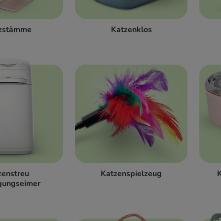
tzstämme
Katzenklos
zenstreu
Katzenspielzeug
K
gungseimer