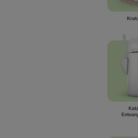
Kra
Kat
Entsor