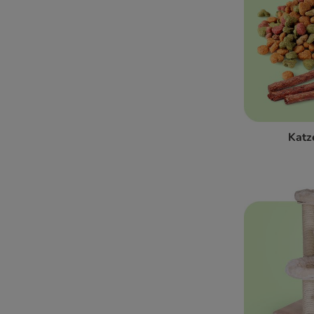
Katzenkleidung
Katzenklappen & Netze
Ungeziefer- und Zeckenschutz
Beruhigungsmittel für Katzen
Genesung & Rehabilitation
GPS Tracker, Kamera & Co
Futter nach Rasse
Katz
Senior-Katzenfutter
Pet Parents - Alles für Dich
WARNER BROS COLLECTION
Geschenke für Katzen
Erstausstattung