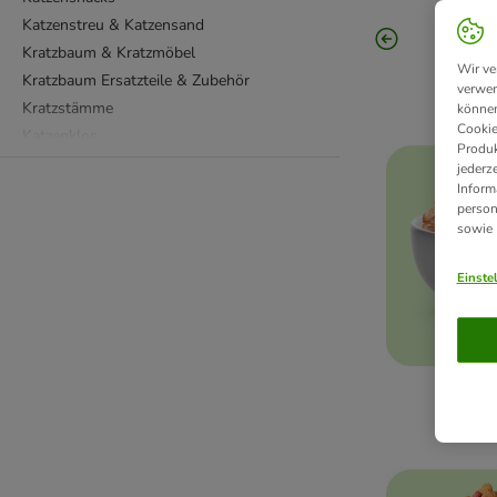
Katzenstreu & Katzensand
Kratzbaum & Kratzmöbel
Wir ve
Kratzbaum Ersatzteile & Zubehör
verwen
Kratzstämme
können
Cookie
Katzenklos
Produk
Katzenklo Zubehör
jederz
Inform
Katzenklo Reiniger
person
Katzenstreu Entsorgungseimer
sowie
Katzenspielzeug
Katzennapf & Tränke
Einste
Kitten & junge Katzen
Betten & Kissen
Katzenversteck
Fellpflege & Katzenpflegeprodukte
Katzen
Ergänzungsfutter für Katzen
Zahnpflege
Katzentransport
Katzenhalsbänder und Katzengeschirr