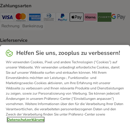
Zahlungsarten
Visa Payment Method
Mastercard Payment Method
American Express Payment Method
Diners Club Payment Method
PayPal Payment Method
Apple Pay Payment Method
Klarna Payment Method
Riverty Payment 
Google P
Rechnung
Bankeinzug
Rechnung Payment Method
Bankeinzug Payment Method
Lieferservice
DHL Shipping Method
DPD Shipping Method
Helfen Sie uns, zooplus zu verbessern!
Wir verwenden Cookies, Pixel und andere Technologien (“Cookies”) auf
Sicherheit
unserer Webseite. Wir verwenden unbedingt erforderliche Cookies, damit
Sie auf unserer Webseite surfen und einkaufen können. Mit Ihrem
Security
Security
Security
Einverständnis möchten wir Leistungs-, Funktionelle- und
Marketingzwecke-Cookies aktivieren, um Ihre Erfahrung mit unserer
Webseite zu verbessern und Ihnen relevante Produkte und Dienstleistungen
zu zeigen, sowie zur Personalisierung von Werbung. Sie können jederzeit
Änderungen in unserem Präferenz-Center (“Einstellungen anpassen”)
vornehmen. Weitere Informationen über den für die Verarbeitung Ihrer Daten
Verantwortlichen, die verarbeiteten personenbezogenen Daten und den
Zweck der Verarbeitung finden Sie unter Präferenz-Center sowie
Kontakt
Versandkosten und Lieferzeit
Impressum
Datenschutzerklärung
Allgemeine Geschäftsbedingungen
Digital Services Act