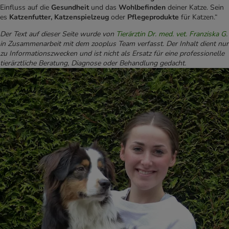
Einfluss auf die
Gesundheit
und das
Wohlbefinden
deiner Katze. Sein
es
Katzenfutter, Katzenspielzeug
oder
Pflegeprodukte
für Katzen.“
Der Text auf dieser Seite wurde von
Tierärztin Dr. med. vet. Franziska G.
in Zusammenarbeit mit dem zooplus Team verfasst. Der Inhalt dient nur
zu Informationszwecken und ist nicht als Ersatz für eine professionelle
tierärztliche Beratung, Diagnose oder Behandlung gedacht.