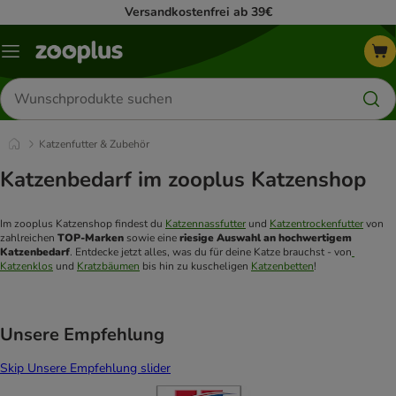
Versandkostenfrei ab 39€
Menü
Produkte
suchen
Katzenfutter & Zubehör
Katzenbedarf im zooplus Katzenshop
Im zooplus Katzenshop findest du 
Katzennassfutter
 und 
Katzentrockenfutter
 von 
zahlreichen 
TOP-Marken
 sowie eine 
riesige Auswahl an hochwertigem 
Katzenbedarf
. Entdecke jetzt alles, was du für deine Katze brauchst - von
Katzenklos
 und 
Kratzbäumen
 bis hin zu kuscheligen 
Katzenbetten
! 
Unsere Empfehlung
Skip Unsere Empfehlung slider