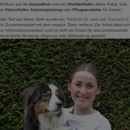
Einfluss auf die
Gesundheit
und das
Wohlbefinden
deiner Katze. Sein
es
Katzenfutter, Katzenspielzeug
oder
Pflegeprodukte
für Katzen.“
Der Text auf dieser Seite wurde von
Tierärztin Dr. med. vet. Franziska G.
in Zusammenarbeit mit dem zooplus Team verfasst. Der Inhalt dient nur
zu Informationszwecken und ist nicht als Ersatz für eine professionelle
tierärztliche Beratung, Diagnose oder Behandlung gedacht.