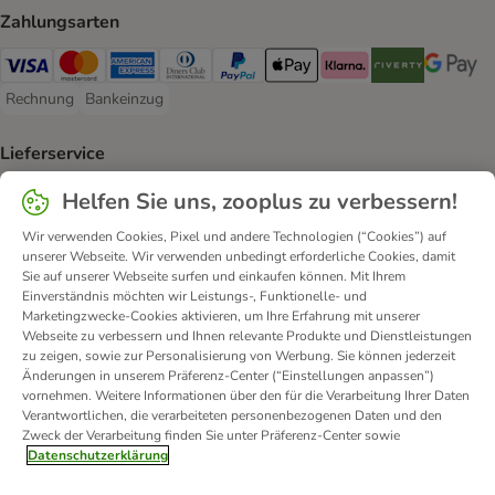
Zahlungsarten
Visa Payment Method
Mastercard Payment Method
American Express Payment Method
Diners Club Payment Method
PayPal Payment Method
Apple Pay Payment Method
Klarna Payment Method
Riverty Payment 
Google P
Rechnung
Bankeinzug
Rechnung Payment Method
Bankeinzug Payment Method
Lieferservice
DHL Shipping Method
DPD Shipping Method
Helfen Sie uns, zooplus zu verbessern!
Wir verwenden Cookies, Pixel und andere Technologien (“Cookies”) auf
Sicherheit
unserer Webseite. Wir verwenden unbedingt erforderliche Cookies, damit
Sie auf unserer Webseite surfen und einkaufen können. Mit Ihrem
Security
Security
Security
Einverständnis möchten wir Leistungs-, Funktionelle- und
Marketingzwecke-Cookies aktivieren, um Ihre Erfahrung mit unserer
Webseite zu verbessern und Ihnen relevante Produkte und Dienstleistungen
zu zeigen, sowie zur Personalisierung von Werbung. Sie können jederzeit
Änderungen in unserem Präferenz-Center (“Einstellungen anpassen”)
vornehmen. Weitere Informationen über den für die Verarbeitung Ihrer Daten
Verantwortlichen, die verarbeiteten personenbezogenen Daten und den
Zweck der Verarbeitung finden Sie unter Präferenz-Center sowie
Kontakt
Versandkosten und Lieferzeit
Impressum
Datenschutzerklärung
Allgemeine Geschäftsbedingungen
Digital Services Act