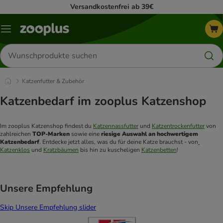
Versandkostenfrei ab 39€
Menü
Produkte
suchen
Katzenfutter & Zubehör
Katzenbedarf im zooplus Katzenshop
Im zooplus Katzenshop findest du 
Katzennassfutter
 und 
Katzentrockenfutter
 von 
zahlreichen 
TOP-Marken
 sowie eine 
riesige Auswahl an hochwertigem 
Katzenbedarf
. Entdecke jetzt alles, was du für deine Katze brauchst - von
Katzenklos
 und 
Kratzbäumen
 bis hin zu kuscheligen 
Katzenbetten
! 
Unsere Empfehlung
Skip Unsere Empfehlung slider