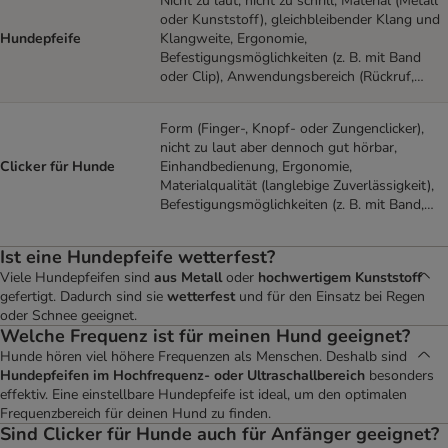
Nicht zu laut, nicht zu schrill, Material (Metall
oder Kunststoff), gleichbleibender Klang und
Hundepfeife
Klangweite, Ergonomie,
Befestigungsmöglichkeiten (z. B. mit Band
oder Clip), Anwendungsbereich (Rückruf,
Sport).
Form (Finger-, Knopf- oder Zungenclicker),
nicht zu laut aber dennoch gut hörbar,
Clicker für Hunde
Einhandbedienung, Ergonomie,
Materialqualität (langlebige Zuverlässigkeit),
Befestigungsmöglichkeiten (z. B. mit Band,
Schlaufe oder Clip), Trainingsziel
(Gehorsamkeit, Tricks etc.).
Ist eine Hundepfeife wetterfest?
Viele Hundepfeifen sind
aus Metall
oder
hochwertigem Kunststoff
gefertigt. Dadurch sind sie
wetterfest
und für den Einsatz bei Regen
oder Schnee geeignet.
Welche Frequenz ist für meinen Hund geeignet?
Hunde hören viel höhere Frequenzen als Menschen. Deshalb sind
Hundepfeifen im Hochfrequenz- oder Ultraschallbereich
besonders
effektiv. Eine einstellbare Hundepfeife ist ideal, um den optimalen
Frequenzbereich für deinen Hund zu finden.
Sind Clicker für Hunde auch für Anfänger geeignet?