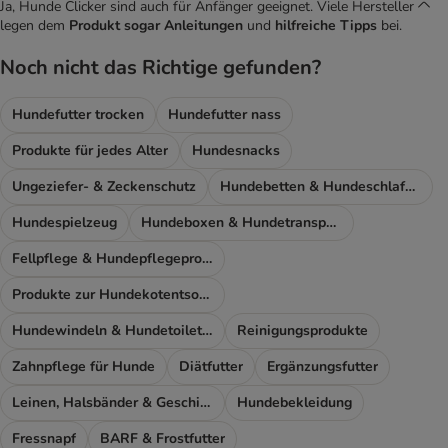
Ja, Hunde Clicker sind auch für Anfänger geeignet. Viele Hersteller
legen dem
Produkt sogar Anleitungen
und
hilfreiche Tipps
bei.
Noch nicht das Richtige gefunden?
Hundefutter trocken
Hundefutter nass
Produkte für jedes Alter
Hundesnacks
Ungeziefer- & Zeckenschutz
Hundebetten & Hundeschlafplatz
Hundespielzeug
Hundeboxen & Hundetransport
Fellpflege & Hundepflegeprodukte
Produkte zur Hundekotentsorgung
Hundewindeln & Hundetoiletten
Reinigungsprodukte
Zahnpflege für Hunde
Diätfutter
Ergänzungsfutter
Leinen, Halsbänder & Geschirre
Hundebekleidung
Fressnapf
BARF & Frostfutter