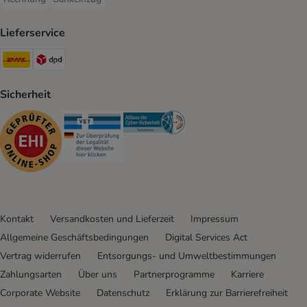
Rechnung Payment Method
Bankeinzug Payment Method
Lieferservice
DHL Shipping Method
DPD Shipping Method
Sicherheit
Security
Security
Security
Kontakt
Versandkosten und Lieferzeit
Impressum
Allgemeine Geschäftsbedingungen
Digital Services Act
Vertrag widerrufen
Entsorgungs- und Umweltbestimmungen
Zahlungsarten
Über uns
Partnerprogramme
Karriere
Corporate Website
Datenschutz
Erklärung zur Barrierefreiheit