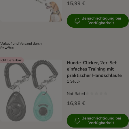
15,99 €
Benachrichtigung bei
Verfügbarkeit
Verkauf und Versand durch:
Pawffee
icht lieferbar
Hunde-Clicker, 2er-Set –
einfaches Training mit
praktischer Handschlaufe
1 Stück
Not Rated
16,98 €
Benachrichtigung bei
Verfügbarkeit