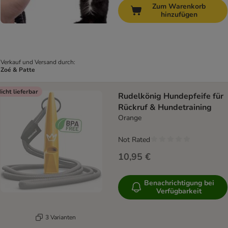
Zum Warenkorb
hinzufügen
Verkauf und Versand durch:
Zoé & Patte
icht lieferbar
Rudelkönig Hundepfeife für
Rückruf & Hundetraining
Orange
Not Rated
10,95 €
Benachrichtigung bei
Verfügbarkeit
3 Varianten