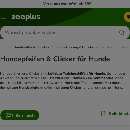
Versandkostenfrei ab 39€
Menü
Produkte
suchen
Hundefutter & Zubehör
Hundetraining & Hundesport Zubehör
Hunde
Hundepfeifen & Clicker für Hunde
Hundepfeifen und Clicker sind
 beliebte Trainingshilfen für Hunde
. Bei richtiger 
Anwendung erleichtern diese Hilfsmittel das 
Erlernen von Kommandos
, ohne 
dass es zu Missverständnissen zwischen Hund und Trainer kommt. Hier findest du 
die r
ichtige Hundepfeife und den richtigen Clicker 
für dich und deinen Hund: 
Beliebtheit
Filtern nach