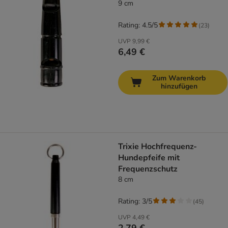
9 cm
Rating: 4.5/5
(
23
)
UVP
9,99 €
6,49 €
Zum Warenkorb
hinzufügen
Trixie Hochfrequenz-
Hundepfeife mit
Frequenzschutz
8 cm
Rating: 3/5
(
45
)
UVP
4,49 €