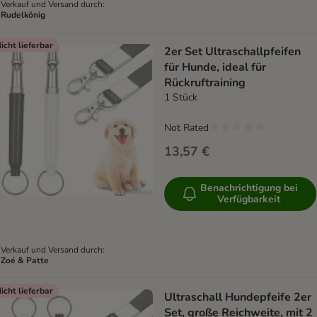
Verkauf und Versand durch:
Rudelkönig
icht lieferbar
2er Set Ultraschallpfeifen
für Hunde, ideal für
Rückruftraining
1 Stück
Not Rated
13,57 €
Benachrichtigung bei
Verfügbarkeit
Verkauf und Versand durch:
Zoé & Patte
icht lieferbar
Ultraschall Hundepfeife 2er
Set, große Reichweite, mit 2