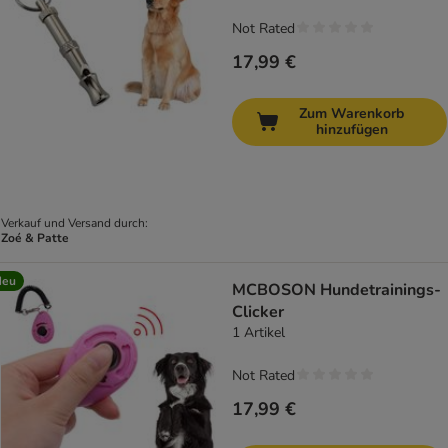
Not Rated
17,99 €
Zum Warenkorb
hinzufügen
Verkauf und Versand durch:
Zoé & Patte
Neu
MCBOSON Hundetrainings-
Clicker
1 Artikel
Not Rated
17,99 €