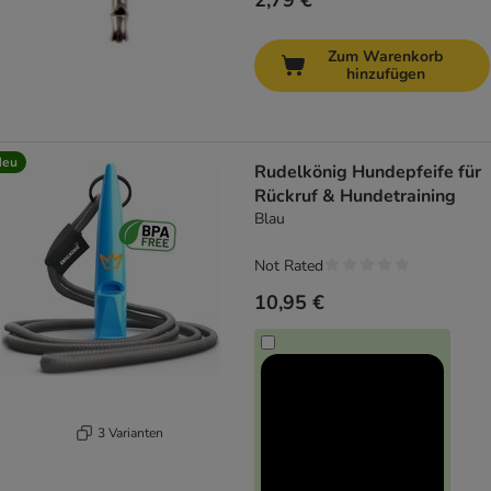
2,79 €
Zum Warenkorb
hinzufügen
Neu
Rudelkönig Hundepfeife für
Rückruf & Hundetraining
Blau
Not Rated
10,95 €
3 Varianten