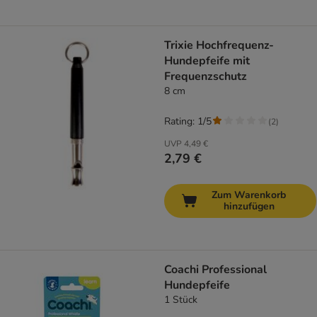
Trixie Hochfrequenz-
Hundepfeife mit
Frequenzschutz
8 cm
Rating: 1/5
(
2
)
UVP
4,49 €
2,79 €
Zum Warenkorb
hinzufügen
Coachi Professional
Hundepfeife
1 Stück