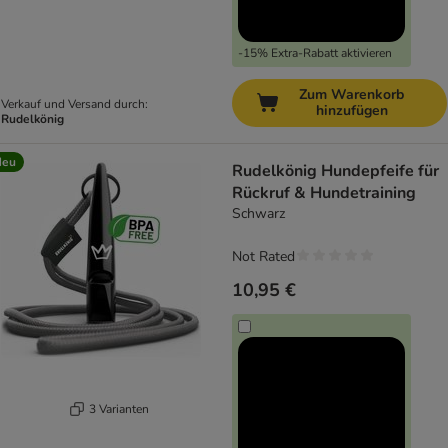
-15% Extra-Rabatt aktivieren
Zum Warenkorb
Verkauf und Versand durch:
hinzufügen
Rudelkönig
Neu
Rudelkönig Hundepfeife für
Rückruf & Hundetraining
Schwarz
Not Rated
10,95 €
3 Varianten