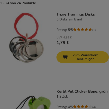
1 - 24 von 24 Produkte
product items have been changed
Trixie Trainings Disks
5 Disks am Band
Rating: 5/5
(
1
)
UVP
4,99 €
1,79 €
Zum Warenkorb
hinzufügen
Kerbl Pet Clicker Bone, grün
1 Stück
Rating: 4/5
(
4
)