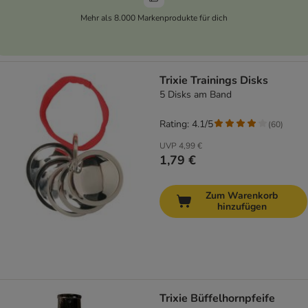
Mehr als 8.000 Markenprodukte für dich
Trixie Trainings Disks
5 Disks am Band
Rating: 4.1/5
(
60
)
UVP
4,99 €
1,79 €
Zum Warenkorb
hinzufügen
Trixie Büffelhornpfeife