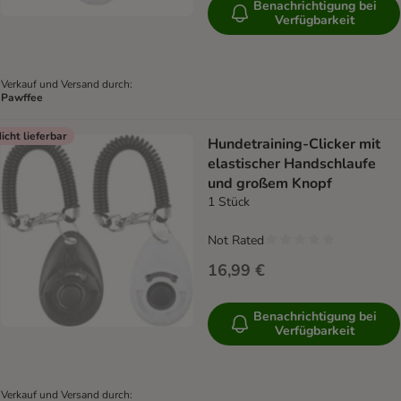
Benachrichtigung bei
Verfügbarkeit
Verkauf und Versand durch:
Pawffee
icht lieferbar
Hundetraining-Clicker mit
elastischer Handschlaufe
und großem Knopf
1 Stück
Not Rated
16,99 €
Benachrichtigung bei
Verfügbarkeit
Verkauf und Versand durch: