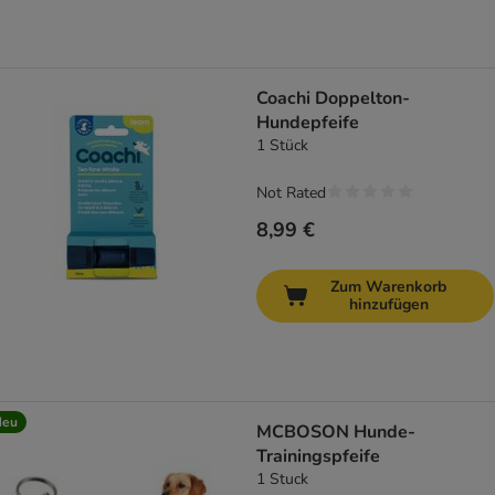
Coachi Doppelton-
Hundepfeife
1 Stück
Not Rated
8,99 €
Zum Warenkorb
hinzufügen
Neu
MCBOSON Hunde-
Trainingspfeife
1 Stuck