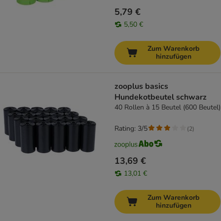
5,79 €
5,50 €
Zum Warenkorb
hinzufügen
zooplus basics
Hundekotbeutel schwarz
40 Rollen à 15 Beutel (600 Beutel)
Rating: 3/5
(
2
)
13,69 €
13,01 €
Zum Warenkorb
hinzufügen