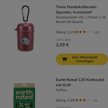
Trixie Hundekotbeutel-
Spender, Kunststoff
Beutelspender inkl. 2 Rollen à 20
Beutel (40 Beutel)
Rating: 3.1/5
(
88
)
UVP
3,49 €
2,29 €
Zum Warenkorb
hinzufügen
Earth Rated 120 Kotbeutel
mit Griff
Duftlos
Rating: 3.3/5
(
6
)