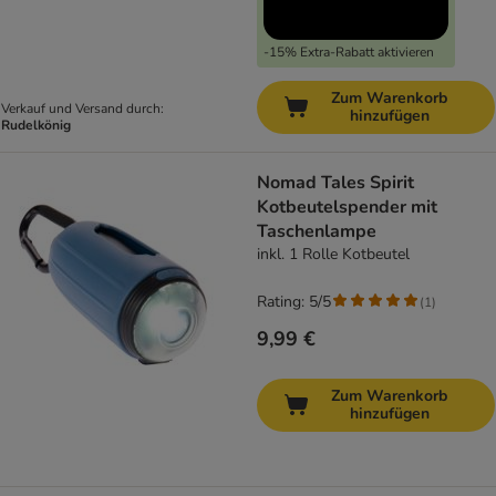
-15% Extra-Rabatt aktivieren
Zum Warenkorb
Verkauf und Versand durch:
hinzufügen
Rudelkönig
Nomad Tales Spirit
Kotbeutelspender mit
Taschenlampe
inkl. 1 Rolle Kotbeutel
Rating: 5/5
(
1
)
9,99 €
Zum Warenkorb
hinzufügen