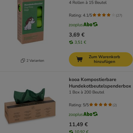
4 Rollen à 15 Beutel
Rating: 4.1/5
(
27
)
3,69 €
3,51 €
Zum Warenkorb
2 Varianten
hinzufügen
kooa Kompostierbare
Hundekotbeutelspenderbox
1 Box à 200 Beutel
Rating: 5/5
(
2
)
11,49 €
10,92 €