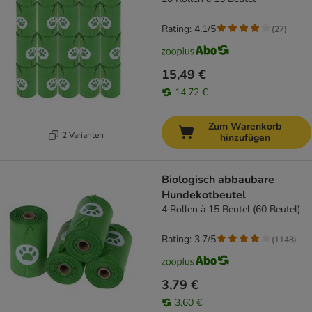
Rating: 4.1/5
(
27
)
15,49 €
14,72 €
Zum Warenkorb
2 Varianten
hinzufügen
Biologisch abbaubare
Hundekotbeutel
4 Rollen à 15 Beutel (60 Beutel)
Rating: 3.7/5
(
1148
)
3,79 €
3,60 €