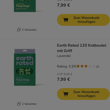
UVP
8,00 €
7,99 €
Zum Warenkorb
hinzufügen
2 Varianten
Earth Rated 120 Kotbeutel
mit Griff
Lavendel
Rating: 3.3/5
(
6
)
UVP
8,00 €
7,99 €
Zum Warenkorb
hinzufügen
2 Varianten