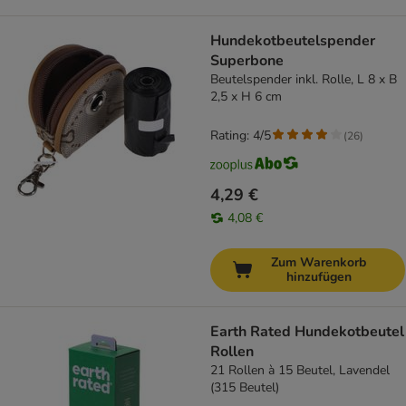
Hundekotbeutelspender
Superbone
Beutelspender inkl. Rolle, L 8 x B
2,5 x H 6 cm
Rating: 4/5
(
26
)
4,29 €
4,08 €
Zum Warenkorb
hinzufügen
Earth Rated Hundekotbeutel
Rollen
21 Rollen à 15 Beutel, Lavendel
(315 Beutel)