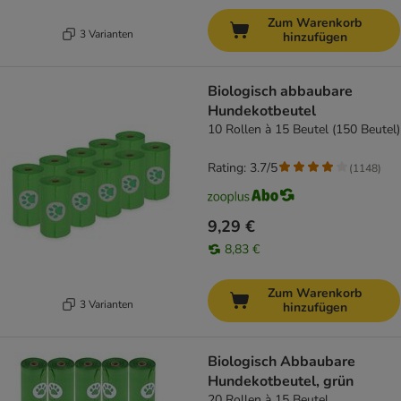
Zum Warenkorb
3 Varianten
hinzufügen
Biologisch abbaubare
Hundekotbeutel
10 Rollen à 15 Beutel (150 Beutel)
Rating: 3.7/5
(
1148
)
9,29 €
8,83 €
Zum Warenkorb
3 Varianten
hinzufügen
Biologisch Abbaubare
Hundekotbeutel, grün
20 Rollen à 15 Beutel