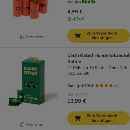
4,99 €
4,74 €
Zum Warenkorb
2 Varianten
hinzufügen
Earth Rated Hundekotbeutel
Rollen
21 Rollen à 15 Beutel, Ohne Duft
(315 Beutel)
Rating: 4.5/5
(
10
)
UVP
19,00 €
13,99 €
Zum Warenkorb
hinzufügen
4 Varianten