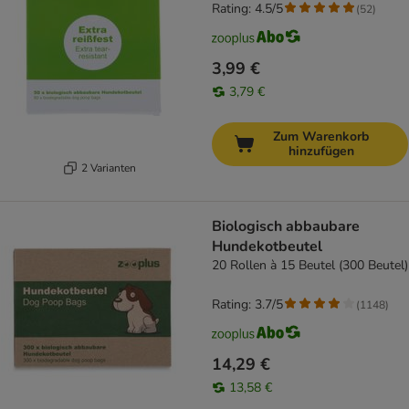
Rating: 4.5/5
(
52
)
3,99 €
3,79 €
Zum Warenkorb
hinzufügen
2 Varianten
Biologisch abbaubare
Hundekotbeutel
20 Rollen à 15 Beutel (300 Beutel)
Rating: 3.7/5
(
1148
)
14,29 €
13,58 €