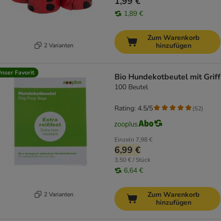
1,99 €
1,89 €
Zum Warenkorb
hinzufügen
2 Varianten
nser Favorit
Bio Hundekotbeutel mit Griff
100 Beutel
Rating: 4.5/5
(
52
)
Einzeln
7,98 €
6,99 €
3,50 € / Stück
6,64 €
Zum Warenkorb
2 Varianten
hinzufügen