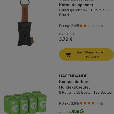
Kotbeutelspender
Beutelspender inkl. 1 Rolle à 20
Beutel
Rating: 2.4/5
(
7
)
UVP
4,99 €
3,79 €
Zum Warenkorb
hinzufügen
HAFENBANDE
Kompostierbare
Hundekotbeutel
8 Rollen à 15 Beutel (120 Beutel)
Rating: 3.6/5
(
8
)