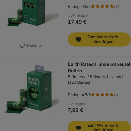
Rating: 4.5/5
(
10
)
UVP
19,00 €
17,49 €
Zum Warenkorb
hinzufügen
4 Varianten
Earth Rated Hundekotbeutel
Rollen
8 Rollen à 15 Beutel, Lavendel
(120 Beutel)
Rating: 4.5/5
(
10
)
UVP
8,00 €
7,99 €
Zum Warenkorb
hinzufügen