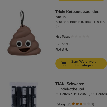
Trixie Kotbeutelspender,
braun
Beutelspender inkl. Rolle, L 8 x B
5 cm
Not Rated
UVP
5,99 €
4,49 €
Zum Warenkorb
hinzufügen
TIAKI Schwarze
Hundekotbeutel
60 Rollen á 15 Beutel (900 Beutel)
Rating: 3/5
(
2
)