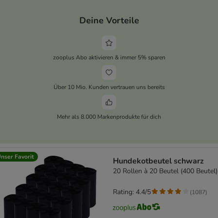
Deine Vorteile
zooplus Abo aktivieren & immer 5% sparen
Über 10 Mio. Kunden vertrauen uns bereits
Mehr als 8.000 Markenprodukte für dich
nser Favorit
Hundekotbeutel schwarz
20 Rollen à 20 Beutel (400 Beutel)
Rating: 4.4/5
(
1087
)