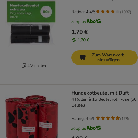
Rating: 4.4/5
(
1087
)
1,79 €
1,70 €
Zum Warenkorb
hinzufügen
4 Varianten
Hundekotbeutel mit Duft
4 Rollen à 15 Beutel rot, Rose (60
Beutel)
Rating: 4.6/5
(
178
)