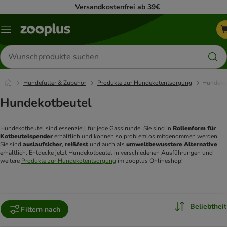
Versandkostenfrei ab 39€
Menü
Produkte
suchen
Hundefutter & Zubehör
Produkte zur Hundekotentsorgung
Hundeko
Hundekotbeutel
Hundekotbeutel sind essenziell für jede Gassirunde. Sie sind in 
Rollenform für 
Kotbeutelspender
 erhältlich und können so problemlos mitgenommen werden. 
Sie sind 
auslaufsicher
, 
reißfest
 und auch als 
umweltbewusstere Alternative
erhältlich. Entdecke jetzt Hundekotbeutel in verschiedenen Ausführungen und 
weitere 
Produkte zur Hundekotentsorgung
 im zooplus Onlineshop!
Beliebtheit
Filtern nach