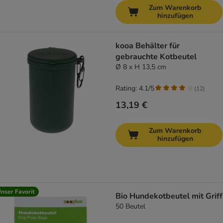
Zum Warenkorb
hinzufügen
kooa Behälter für
gebrauchte Kotbeutel
Ø 8 x H 13,5 cm
Rating: 4.1/5
(
12
)
13,19 €
Zum Warenkorb
hinzufügen
nser Favorit
Bio Hundekotbeutel mit Griff
50 Beutel