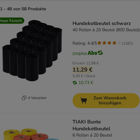
1 - 48 von 58 Produkte
product items have been changed
nser Favorit
Hundekotbeutel schwarz
40 Rollen à 20 Beutel (800 Beutel)
Rating: 4.4/5
(
1087
)
Einzeln
12,98 €
11,29 €
5,65 € / Stück
10,73 €
Zum Warenkorb
4 Varianten
hinzufügen
TIAKI Bunte
Hundekotbeutel
6 Rollen á 20 Beutel