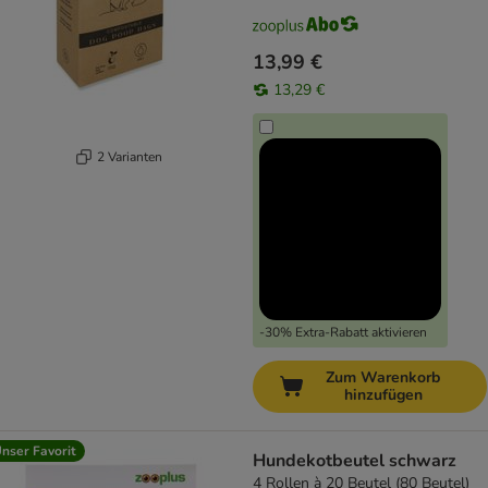
13,99 €
13,29 €
2 Varianten
-30% Extra-Rabatt aktivieren
Zum Warenkorb
hinzufügen
nser Favorit
Hundekotbeutel schwarz
4 Rollen à 20 Beutel (80 Beutel)