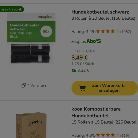
nser Favorit
Hundekotbeutel schwarz
8 Rollen à 20 Beutel (160 Beutel)
Rating: 4.4/5
(
1087
)
Einzeln
3,58 €
3,49 €
1,75 € / Stück
3,32 €
Zum Warenkorb
4 Varianten
hinzufügen
kooa Kompostierbare
Hundekotbeutel
15 Rollen à 15 Beutel (225 Beutel)
Rating: 4.3/5
(
119
)