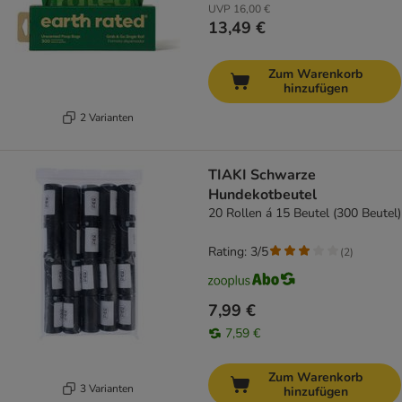
UVP
16,00 €
13,49 €
Zum Warenkorb
hinzufügen
2 Varianten
TIAKI Schwarze
Hundekotbeutel
20 Rollen á 15 Beutel (300 Beutel)
Rating: 3/5
(
2
)
7,99 €
7,59 €
Zum Warenkorb
3 Varianten
hinzufügen