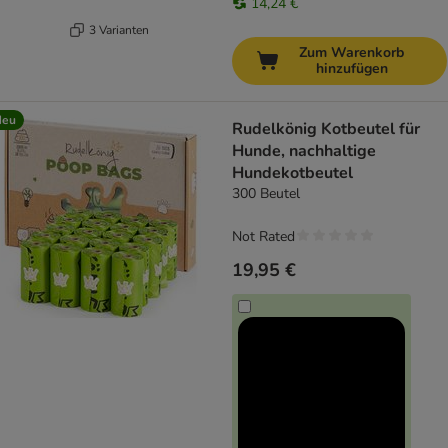
14,24 €
3 Varianten
Zum Warenkorb
hinzufügen
Neu
Rudelkönig Kotbeutel für
Hunde, nachhaltige
Hundekotbeutel
300 Beutel
Not Rated
19,95 €