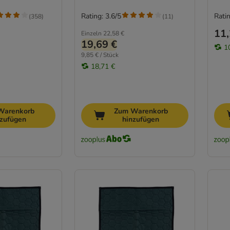
Rating: 3.6/5
Ratin
(
358
)
(
11
)
11,
Einzeln
22,58 €
19,69 €
1
9,85 € / Stück
18,71 €
Warenkorb
Zum Warenkorb
nzufügen
hinzufügen