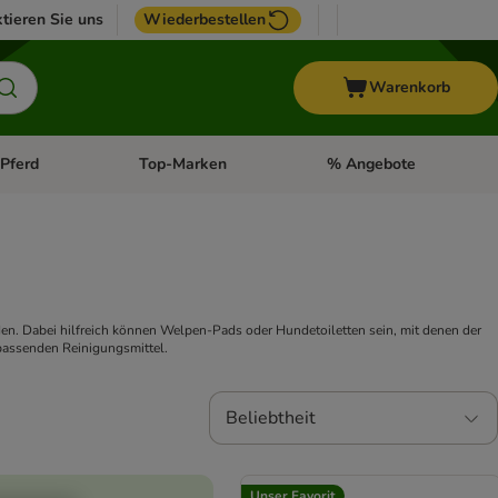
tieren Sie uns
Wiederbestellen
Warenkorb
Pferd
Top-Marken
% Angebote
: Fisch
tegorie-Menü öffnen: Vogel
Kategorie-Menü öffnen: Pferd
Kategorie-Menü öffnen: T
. Dabei hilfreich können Welpen-Pads oder Hundetoiletten sein, mit denen der
 passenden Reinigungsmittel.
Beliebtheit
Unser Favorit