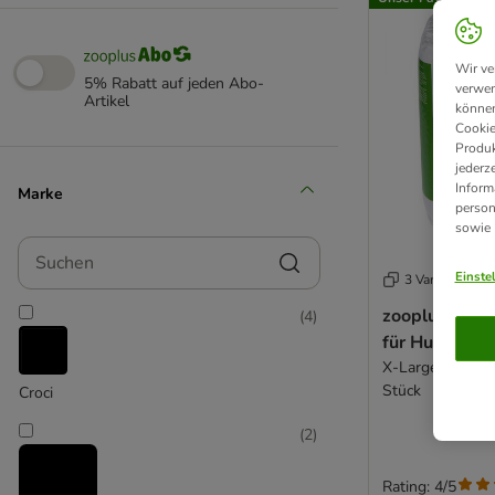
Wir ve
5% Rabatt auf jeden Abo-
verwen
Artikel
können
Cookie
Produk
jederz
Inform
Marke
person
sowie
Suchen
Einste
3 Varianten
zooplus Train
(
4
)
für Hundewe
X-Large: L 90 x
Stück
Croci
(
2
)
Rating: 4/5