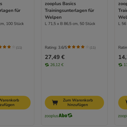
cs
zooplus Basics
zoo
rlagen für
Trainingsunterlagen für
Trai
Welpen
Wel
 cm, 100 Stück
L 71,5 x B 86,5 cm, 50 Stück
L 56
Rating: 3.6/5
Ratin
(
11
)
(
11
)
27,49 €
14,
26,12 €
1
Warenkorb
Zum Warenkorb
nzufügen
hinzufügen