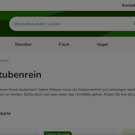
Kontak
Produkte
suchen
Kleintier
Fisch
Vogel
utter & Zubehör
Kategorie-Menü öffnen: Hundefutter & Zubehör
Kategorie-Menü öffnen: Kleintier
Kategorie-Menü öffnen
Ka
nrein
tubenrein
nen Hund stubenrein? Jedem Welpen muss die Stubenreinheit erst anerzogen werden
ein zu werden. Sollte doch mal was neben das Hundeklo gehen, finden Sie hier die
odukte
ve been changed
Unser Favorit