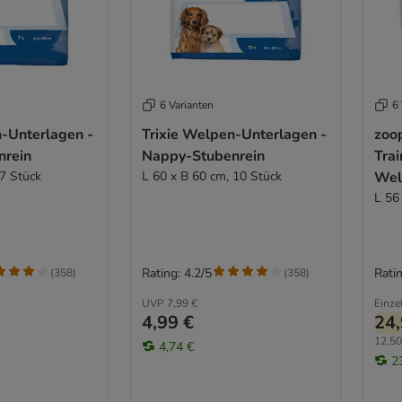
6 Varianten
6 
n-Unterlagen -
Trixie Welpen-Unterlagen -
zoo
nrein
Nappy-Stubenrein
Trai
 7 Stück
L 60 x B 60 cm, 10 Stück
Wel
L 56
Rating: 4.2/5
Ratin
(
358
)
(
358
)
UVP
7,99 €
Einze
4,99 €
24,
12,50
4,74 €
2