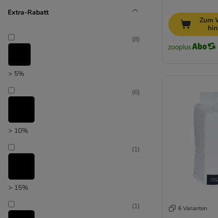
(
17
)
Extra-Rabatt
Zum 
hi
(
8
)
Unser Favorit
> 5%
(
6
)
> 10%
(
1
)
> 15%
(
1
)
6 Varianten