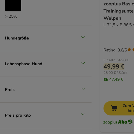
zooplus Basi
Trainingsunte
> 25%
Welpen
L 71,5 x B 86,5
(
1
)
Hundegröße
Rating: 3.6/5
> 35%
Einzeln
54,98 €
Lebensphase Hund
49,99 €
25,00 € / Stück
47,49 €
Preis
Zum 
hi
Preis pro Kilo