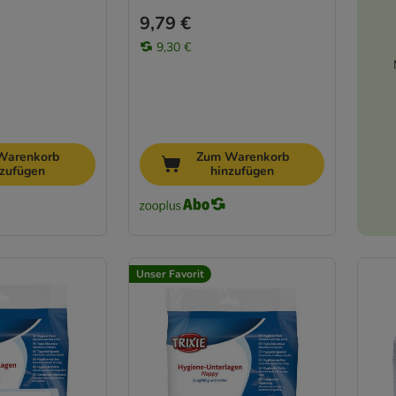
9,79 €
9,30 €
Warenkorb
Zum Warenkorb
nzufügen
hinzufügen
Unser Favorit