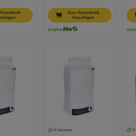
Warenkorb
Zum Warenkorb
nzufügen
hinzufügen
6 Varianten
6 