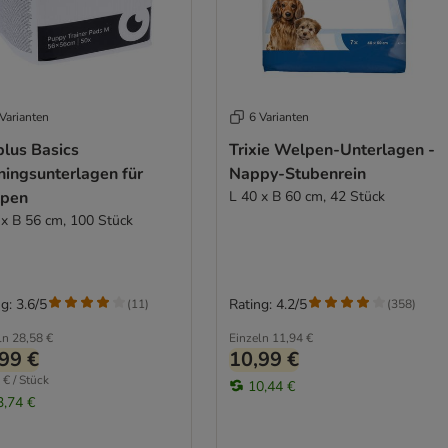
Varianten
6 Varianten
plus Basics
Trixie Welpen-Unterlagen -
ningsunterlagen für
Nappy-Stubenrein
pen
L 40 x B 60 cm, 42 Stück
 x B 56 cm, 100 Stück
g: 3.6/5
Rating: 4.2/5
(
11
)
(
358
)
ln
28,58 €
Einzeln
11,94 €
99 €
10,99 €
 € / Stück
10,44 €
3,74 €