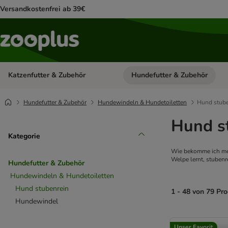
Versandkostenfrei ab 39€
Katzenfutter & Zubehör
Hundefutter & Zubehör
Kategorie-Menü öffnen: Katzenf
Hundefutter & Zubehör
Hundewindeln & Hundetoiletten
Hund stube
Hund s
Kategorie
Wie bekomme ich mei
Welpe lernt, stubenr
Hundefutter & Zubehör
Hundewindeln & Hundetoiletten
Hund stubenrein
1 - 48 von 79 Pr
Hundewindel
product items ha
Unser Favorit