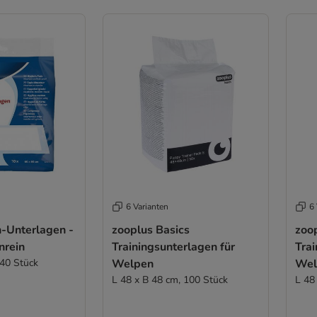
6 Varianten
6 
n-Unterlagen -
zooplus Basics
zoo
nrein
Trainingsunterlagen für
Trai
 40 Stück
Welpen
Wel
L 48 x B 48 cm, 100 Stück
L 48