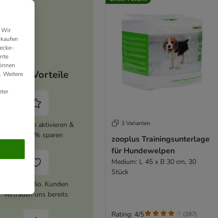
 Wir
nkaufen
ecke-
ante
können
Deine Vorteile
. Weitere
ter
3 Varianten
zooplus Abo aktivieren &
immer 5% sparen
zooplus Trainingsunterlage
für Hundewelpen
Medium: L 45 x B 30 cm, 30
Stück
Über 10 Mio. Kunden
vertrauen uns bereits
Rating: 4/5
(
287
)