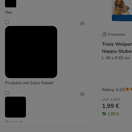
Neu
Lionto
(
8
)
6 Varianten
Trixie Welpe
Nappy-Stube
L 40 x B 60 cm,
Produkte mit Extra-Rabatt
Rating: 4.2/5
(
8
)
UVP
3,49 €
1,99 €
1,89 €
Reduziert