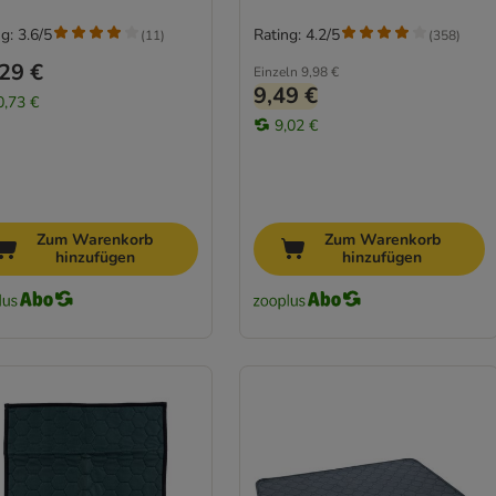
g: 3.6/5
Rating: 4.2/5
(
11
)
(
358
)
29 €
Einzeln
9,98 €
9,49 €
0,73 €
9,02 €
Zum Warenkorb
Zum Warenkorb
hinzufügen
hinzufügen