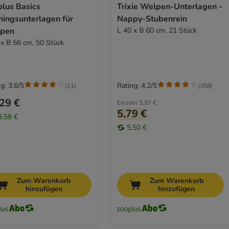
plus Basics
Trixie Welpen-Unterlagen -
ningsunterlagen für
Nappy-Stubenrein
pen
L 40 x B 60 cm, 21 Stück
 x B 56 cm, 50 Stück
g: 3.6/5
Rating: 4.2/5
(
11
)
(
358
)
29 €
Einzeln
5,97 €
5,79 €
3,58 €
5,50 €
Zum Warenkorb
Zum Warenkorb
hinzufügen
hinzufügen