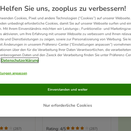
Helfen Sie uns, zooplus zu verbessern!
rwenden Cookies, Pixel und andere Technologien (“Cookies”) auf unserer Webseite.
den unbedingt erforderliche Cookies, damit Sie auf unserer Webseite surfen und ei
. Mit Ihrem Einverständnis möchten wir Leistungs-, Funktionelle- und Marketingzw
s aktivieren, um Ihre Erfahrung mit unserer Webseite zu verbessern und Ihnen relev
te und Dienstleistungen zu zeigen, sowie zur Personalisierung von Werbung. Sie 
eit Änderungen in unserem Präferenz-Center (“Einstellungen anpassen”) vornehmen
ationen über den für die Verarbeitung Ihrer Daten Verantwortlichen, die verarbeiteten
enbezogenen Daten und den Zweck der Verarbeitung finden Sie unter Präferenz-Cen
Datenschutzerklärung
llungen anpassen
3 Varianten
ingsunterlage
zooplus Trainingsunterlage
Einverstanden und weiter
lpen
für Hundewelpen
 B 60 cm, 30
Large: L 60 x B 45 cm, 30 Stück
Nur erforderliche Cookies
Rating: 4/5
(
287
)
(
287
)