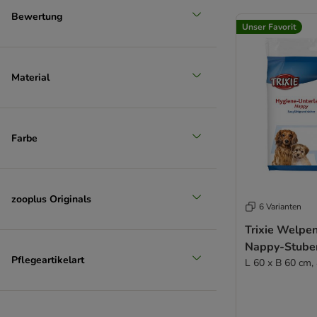
Bewertung
Unser Favorit
Material
Farbe
zooplus Originals
6 Varianten
Trixie Welpe
Nappy-Stube
Pflegeartikelart
L 60 x B 60 cm,