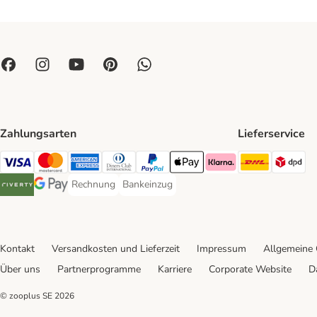
Zahlungsarten
Lieferservice
DHL Ship
DP
Visa Payment Method
Mastercard Payment Method
American Express Payment Method
Diners Club Payment Method
PayPal Payment Method
Apple Pay Payment Method
Klarna Payment Method
Rechnung
Bankeinzug
Rechnung Payment Method
Bankeinzug Payment Method
Riverty Payment Method
Google Pay Payment Method
Kontakt
Versandkosten und Lieferzeit
Impressum
Allgemeine
Über uns
Partnerprogramme
Karriere
Corporate Website
D
© zooplus SE
2026