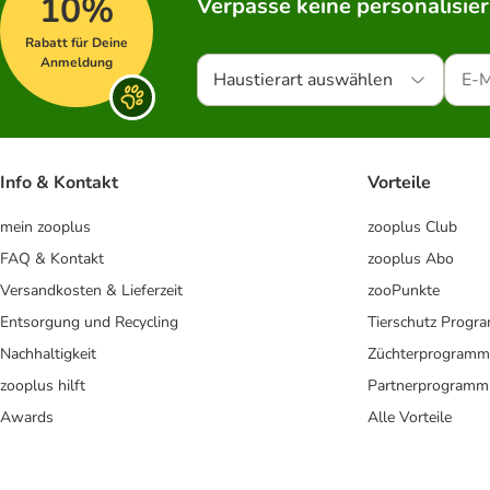
10%
Verpasse keine personalisie
Rabatt für Deine
Anmeldung
Haustierart auswählen
Info & Kontakt
Vorteile
mein zooplus
zooplus Club
FAQ & Kontakt
zooplus Abo
Versandkosten & Lieferzeit
zooPunkte
Entsorgung und Recycling
Tierschutz Progr
Nachhaltigkeit
Züchterprogramm
zooplus hilft
Partnerprogramm
Awards
Alle Vorteile