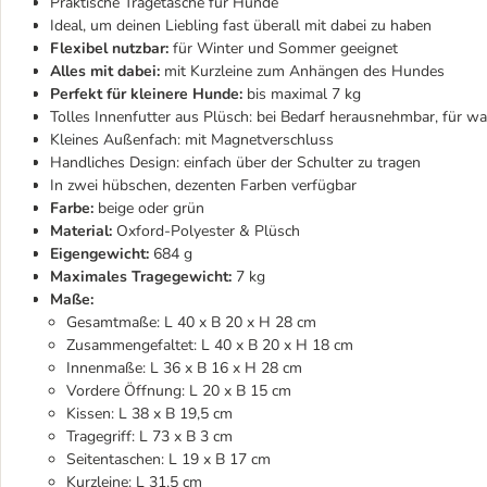
Praktische Tragetasche für Hunde
Ideal, um deinen Liebling fast überall mit dabei zu haben
Flexibel nutzbar:
für Winter und Sommer geeignet
Alles mit dabei:
mit Kurzleine zum Anhängen des Hundes
Perfekt für kleinere Hunde:
bis maximal 7 kg
Tolles Innenfutter aus Plüsch: bei Bedarf herausnehmbar, für w
Kleines Außenfach: mit Magnetverschluss
Handliches Design: einfach über der Schulter zu tragen
In zwei hübschen, dezenten Farben verfügbar
Farbe:
beige oder grün
Material:
Oxford-Polyester & Plüsch
Eigengewicht:
684 g
Maximales Tragegewicht:
7 kg
Maße:
Gesamtmaße: L 40 x B 20 x H 28 cm
Zusammengefaltet: L 40 x B 20 x H 18 cm
Innenmaße: L 36 x B 16 x H 28 cm
Vordere Öffnung: L 20 x B 15 cm
Kissen: L 38 x B 19,5 cm
Tragegriff: L 73 x B 3 cm
Seitentaschen: L 19 x B 17 cm
Kurzleine: L 31,5 cm