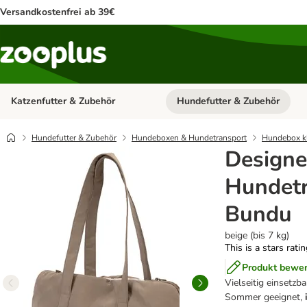
Versandkostenfrei ab 39€
Katzenfutter & Zubehör
Hundefutter & Zubehör
Kategorie-Menü öffnen: Katzenf
Hundefutter & Zubehör
Hundeboxen & Hundetransport
Hundebox k
Designe
Hundet
Bundu
beige (bis 7 kg)
This is a stars rati
Produkt bewe
Vielseitig einsetzb
Sommer geeignet,