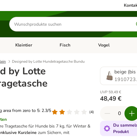
Kontak
Produkte
suchen
Kleintier
Fisch
Vogel
utter & Zubehör
Kategorie-Menü öffnen: Hundefutter & Zubehör
Kategorie-Menü öffnen: Kleintier
Kategorie-Menü öffnen
Ka
lein
Designed by Lotte Hundetragetasche Bundu
d by Lotte
beige (bis
1910723
ragetasche
UVP 59,49 €
48,49 €
ng area from zero to 5: 2.3/5
(
4
)
rten
Du sammelst
are Tragetasche für Hunde bis 7 kg, für Winter &
Produkt
inklusive Kurzleine
zum Sichern, mit