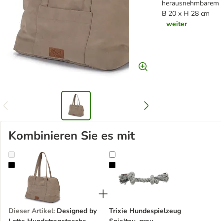
herausnehmbare
B 20 x H 28 cm
weiter
Kombinieren Sie es mit
Designed by Lotte Hundetragetasche Bundu
Trixie Hundespielzeug Spieltau, gr
Dieser Artikel
:
Designed by
Trixie Hundespielzeug