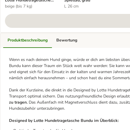
Lotte Hundetragetasche
Spieltau, grau
Bundu
beige (bis 7 kg)
L 26 cm
Produktbeschreibung
Bewertung
Wenn es nach deinem Hund ginge, würde er dich am liebsten überal
Bundu kann dieser Traum ein Stück weit wahr werden: Sie kann w
und eignet sich für den Einsatz in der kalten und warmen Jahreszeit
nämlich einfach herausnehmen – und schon hast du eine Sommert
Dank der Kurzleine, die direkt in die Designed by Lotte Hundetrage
Transport optimal sichern. Das nutzungsfreundliche Design erlaubt
zu tragen.
Das Außenfach mit Magnetverschluss dient dazu, zusätzl
Hundezubehör unterzubringen.
Designed by Lotte Hundetragetasche Bundu im Überblick: