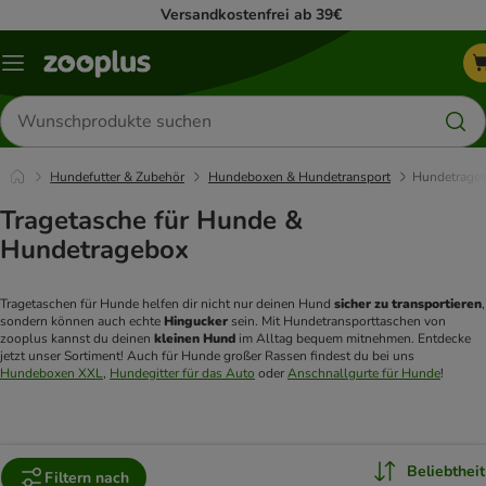
Versandkostenfrei ab 39€
Menü
Produkte
suchen
Hundefutter & Zubehör
Hundeboxen & Hundetransport
Hundetraget
Tragetasche für Hunde &
Hundetragebox
Tragetaschen für Hunde helfen dir nicht nur deinen Hund 
sicher zu transportieren
, 
sondern können auch echte 
Hingucker 
sein. Mit Hundetransporttaschen von 
zooplus kannst du deinen 
kleinen Hund
 im Alltag bequem mitnehmen. Entdecke 
jetzt unser Sortiment! Auch für Hunde großer Rassen findest du bei uns 
Hundeboxen XXL
, 
Hundegitter für das Auto
 oder 
Anschnallgurte für Hunde
!
Beliebtheit
Filtern nach