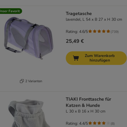
nser Favorit
Tragetasche
lavendel, L 54 x B 27 x H 30 cm
Rating: 4.6/5
(
739
)
25,49 €
Zum Warenkorb
hinzufügen
2 Varianten
TIAKI Fronttasche für
Katzen & Hunde
L 30 x B 16 x H 30 cm
Rating: 4.4/5
(
8
)