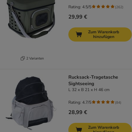
Rating: 4.5/5
(
262
)
29,99 €
Zum Warenkorb
hinzufügen
2 Varianten
Rucksack-Tragetasche
Sightseeing
L 32 x B 21 x H 46 cm
Rating: 4.7/5
(
84
)
28,99 €
Zum Warenkorb