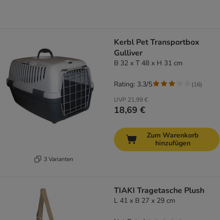
Kerbl Pet Transportbox
Gulliver
B 32 x T 48 x H 31 cm
Rating: 3.3/5
(
16
)
UVP
21,99 €
18,69 €
Zum Warenkorb
hinzufügen
3 Varianten
TIAKI Tragetasche Plush
L 41 x B 27 x 29 cm