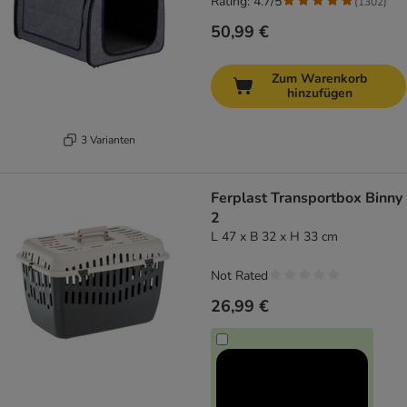
Rating: 4.7/5
(
1302
)
50,99 €
Zum Warenkorb
hinzufügen
3 Varianten
Ferplast Transportbox Binny
2
L 47 x B 32 x H 33 cm
Not Rated
26,99 €