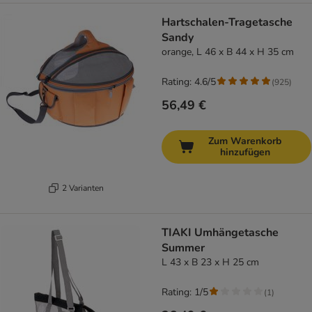
Hartschalen-Tragetasche
Sandy
orange, L 46 x B 44 x H 35 cm
Rating: 4.6/5
(
925
)
56,49 €
Zum Warenkorb
hinzufügen
2 Varianten
TIAKI Umhängetasche
Summer
L 43 x B 23 x H 25 cm
Rating: 1/5
(
1
)