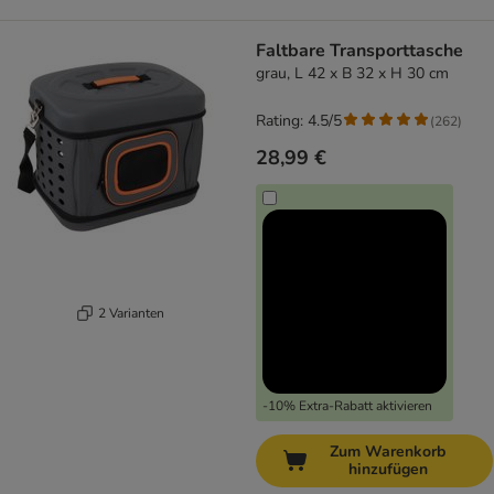
Faltbare Transporttasche
grau, L 42 x B 32 x H 30 cm
Rating: 4.5/5
(
262
)
28,99 €
2 Varianten
-10% Extra-Rabatt aktivieren
Zum Warenkorb
hinzufügen