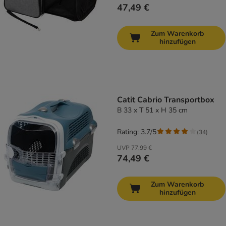
47,49 €
Zum Warenkorb
hinzufügen
Catit Cabrio Transportbox
B 33 x T 51 x H 35 cm
Rating: 3.7/5
(
34
)
UVP
77,99 €
74,49 €
Zum Warenkorb
hinzufügen