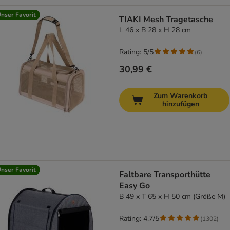
nser Favorit
TIAKI Mesh Tragetasche
L 46 x B 28 x H 28 cm
Rating: 5/5
(
6
)
30,99 €
Zum Warenkorb
hinzufügen
nser Favorit
Faltbare Transporthütte
Easy Go
B 49 x T 65 x H 50 cm (Größe M)
Rating: 4.7/5
(
1302
)