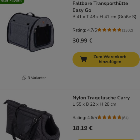
nser Favorit
Faltbare Transporthütte
Easy Go
B 41 x T 48 x H 41 cm (Größe S)
Rating: 4.7/5
(
1302
)
30,99 €
Zum Warenkorb
hinzufügen
3 Varianten
Nylon Tragetasche Carry
L 55 x B 22 x H 28 cm
Rating: 4.6/5
(
64
)
18,19 €