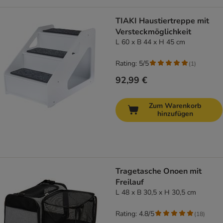
TIAKI Haustiertreppe mit
Versteckmöglichkeit
L 60 x B 44 x H 45 cm
Rating: 5/5
(
1
)
92,99 €
Zum Warenkorb
hinzufügen
Tragetasche Onoen mit
Freilauf
L 48 x B 30,5 x H 30,5 cm
Rating: 4.8/5
(
18
)