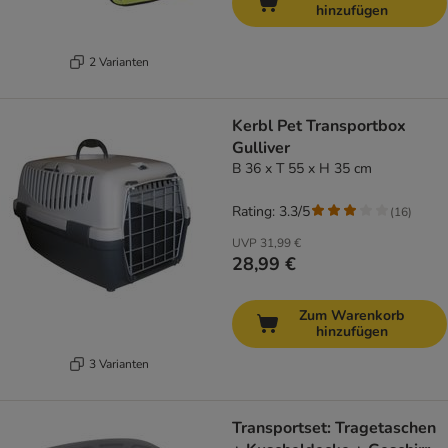
hinzufügen
2 Varianten
Kerbl Pet Transportbox
Gulliver
B 36 x T 55 x H 35 cm
Rating: 3.3/5
(
16
)
UVP
31,99 €
28,99 €
Zum Warenkorb
hinzufügen
3 Varianten
Transportset: Tragetaschen