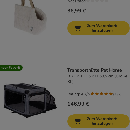
Not Rated
36,99 €
Zum Warenkorb
hinzufügen
nser Favorit
Transporthütte Pet Home
B 71 x T 106 x H 68,5 cm (Größe
XL)
Rating: 4.7/5
(
737
)
146,99 €
Zum Warenkorb
hinzufügen