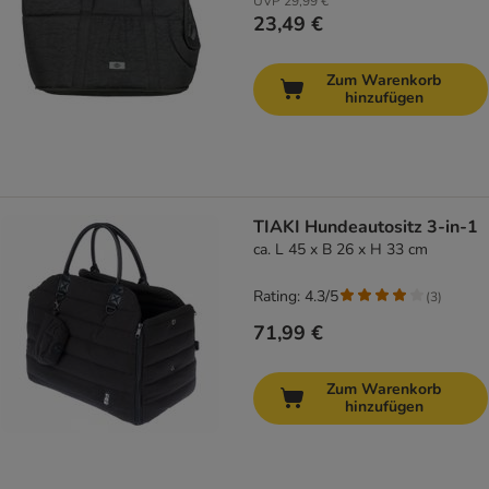
UVP
29,99 €
23,49 €
Zum Warenkorb
hinzufügen
TIAKI Hundeautositz 3-in-1
ca. L 45 x B 26 x H 33 cm
Rating: 4.3/5
(
3
)
71,99 €
Zum Warenkorb
hinzufügen