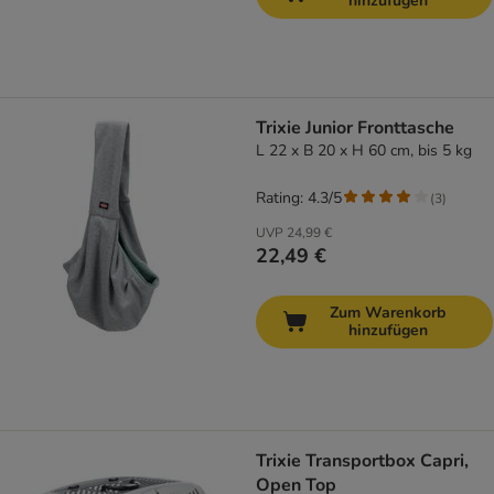
hinzufügen
Trixie Junior Fronttasche
L 22 x B 20 x H 60 cm, bis 5 kg
Rating: 4.3/5
(
3
)
UVP
24,99 €
22,49 €
Zum Warenkorb
hinzufügen
Trixie Transportbox Capri,
Open Top