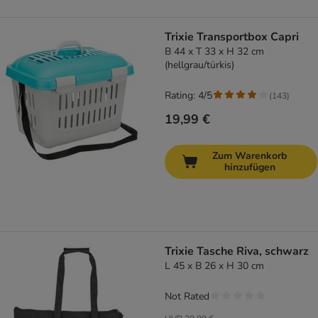
Trixie Transportbox Capri
B 44 x T 33 x H 32 cm
(hellgrau/türkis)
Rating: 4/5
(
143
)
19,99 €
Zum Warenkorb
hinzufügen
Trixie Tasche Riva, schwarz
L 45 x B 26 x H 30 cm
Not Rated