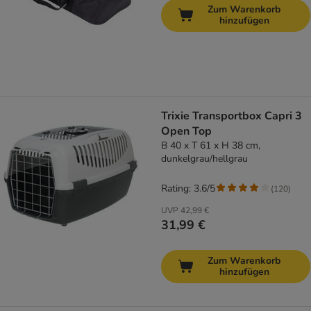
Zum Warenkorb
hinzufügen
Trixie Transportbox Capri 3
Open Top
B 40 x T 61 x H 38 cm,
dunkelgrau/hellgrau
Rating: 3.6/5
(
120
)
UVP
42,99 €
31,99 €
Zum Warenkorb
hinzufügen