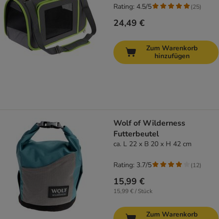
Rating: 4.5/5
(
25
)
24,49 €
Zum Warenkorb
hinzufügen
Wolf of Wilderness
Futterbeutel
ca. L 22 x B 20 x H 42 cm
Rating: 3.7/5
(
12
)
15,99 €
15,99 € / Stück
Zum Warenkorb