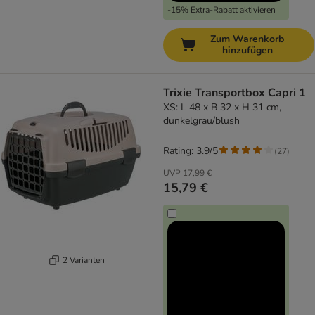
-15% Extra-Rabatt aktivieren
Zum Warenkorb
hinzufügen
Trixie Transportbox Capri 1
XS: L 48 x B 32 x H 31 cm,
dunkelgrau/blush
Rating: 3.9/5
(
27
)
UVP
17,99 €
15,79 €
2 Varianten