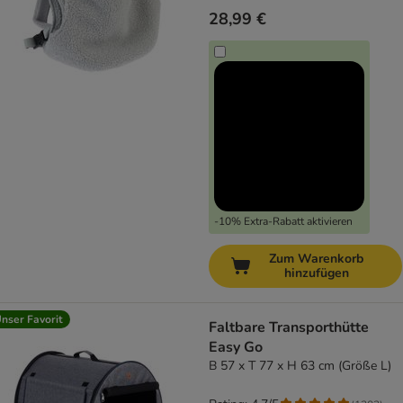
28,99 €
-10% Extra-Rabatt aktivieren
Zum Warenkorb
hinzufügen
nser Favorit
Faltbare Transporthütte
Easy Go
B 57 x T 77 x H 63 cm (Größe L)