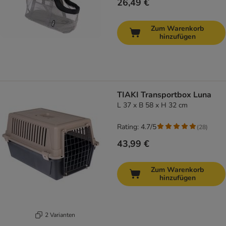
26,49 €
Zum Warenkorb
hinzufügen
TIAKI Transportbox Luna
L 37 x B 58 x H 32 cm
Rating: 4.7/5
(
28
)
43,99 €
Zum Warenkorb
hinzufügen
2 Varianten