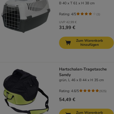
B 40 x T 61 x H 38 cm
Rating: 4/5
(
1
)
UVP
42,99 €
31,99 €
Zum Warenkorb
hinzufügen
Hartschalen-Tragetasche
Sandy
grün, L 46 x B 44 x H 35 cm
Rating: 4.6/5
(
925
)
54,49 €
Zum Warenkorb