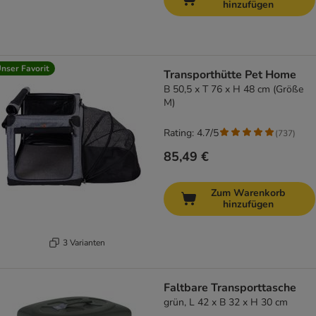
hinzufügen
nser Favorit
Transporthütte Pet Home
B 50,5 x T 76 x H 48 cm (Größe
M)
Rating: 4.7/5
(
737
)
85,49 €
Zum Warenkorb
hinzufügen
3 Varianten
Faltbare Transporttasche
grün, L 42 x B 32 x H 30 cm