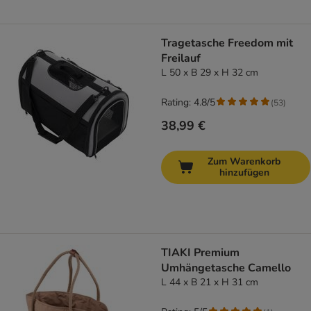
Tragetasche Freedom mit
Freilauf
L 50 x B 29 x H 32 cm
Rating: 4.8/5
(
53
)
38,99 €
Zum Warenkorb
hinzufügen
TIAKI Premium
Umhängetasche Camello
L 44 x B 21 x H 31 cm