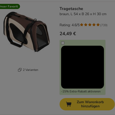
nser Favorit
Tragetasche
braun, L 54 x B 26 x H 30 cm
Rating: 4.6/5
(
739
)
24,49 €
2 Varianten
-15% Extra-Rabatt aktivieren
Zum Warenkorb
hinzufügen