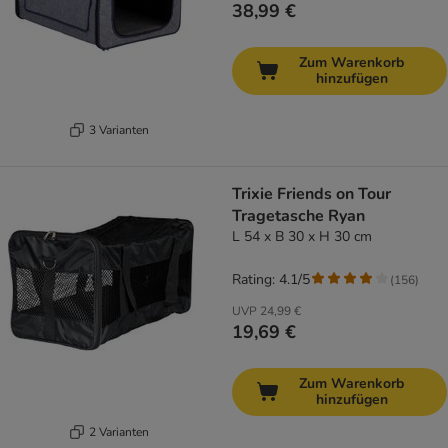
38,99 €
Zum Warenkorb
hinzufügen
3 Varianten
Trixie Friends on Tour
Tragetasche Ryan
L 54 x B 30 x H 30 cm
Rating: 4.1/5
(
156
)
UVP
24,99 €
19,69 €
Zum Warenkorb
hinzufügen
2 Varianten