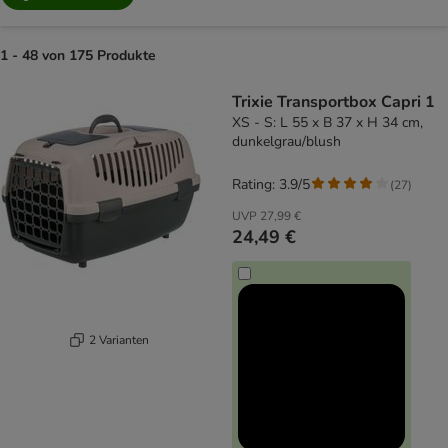
1 - 48 von 175 Produkte
product items have been changed
Trixie Transportbox Capri 1
XS - S: L 55 x B 37 x H 34 cm,
dunkelgrau/blush
Rating: 3.9/5
(
27
)
UVP
27,99 €
24,49 €
2 Varianten