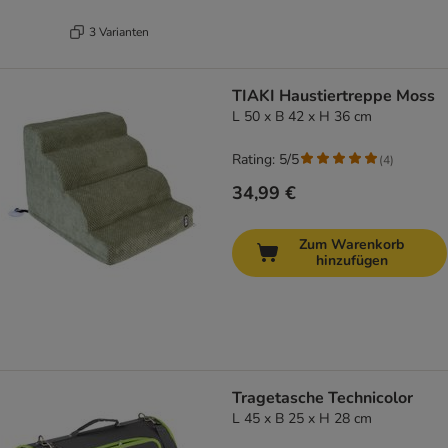
3 Varianten
TIAKI Haustiertreppe Moss
L 50 x B 42 x H 36 cm
Rating: 5/5
(
4
)
34,99 €
Zum Warenkorb
hinzufügen
Tragetasche Technicolor
L 45 x B 25 x H 28 cm