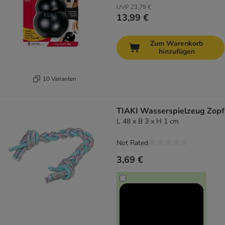
UVP
23,79 €
13,99 €
Zum Warenkorb
hinzufügen
10 Varianten
TIAKI Wasserspielzeug Zopf
L 48 x B 3 x H 1 cm
Not Rated
3,69 €