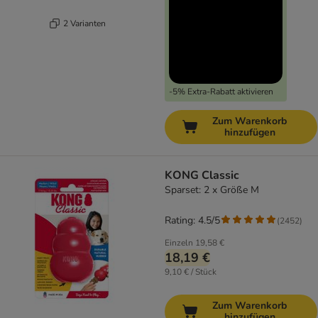
2 Varianten
-5% Extra-Rabatt aktivieren
Zum Warenkorb
hinzufügen
KONG Classic
Sparset: 2 x Größe M
Rating: 4.5/5
(
2452
)
Einzeln
19,58 €
18,19 €
9,10 € / Stück
Zum Warenkorb
hinzufügen