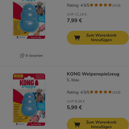
Rating: 4.5/5
(
918
)
UVP
11,19 €
7,99 €
Zum Warenkorb
hinzufügen
8 Varianten
KONG Welpenspielzeug
S, blau
Rating: 4.5/5
(
918
)
UVP
8,29 €
5,99 €
Zum Warenkorb
hinzufügen