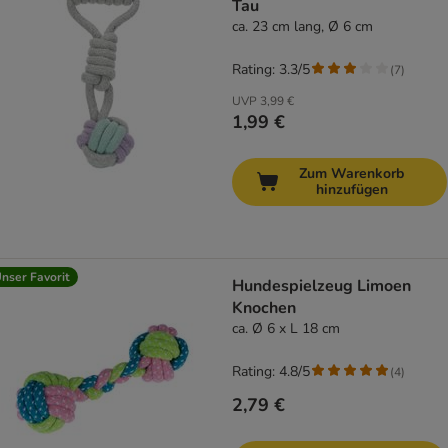
Tau
ca. 23 cm lang, Ø 6 cm
Rating: 3.3/5
(
7
)
UVP
3,99 €
1,99 €
Zum Warenkorb
hinzufügen
nser Favorit
Hundespielzeug Limoen
Knochen
ca. Ø 6 x L 18 cm
Rating: 4.8/5
(
4
)
2,79 €