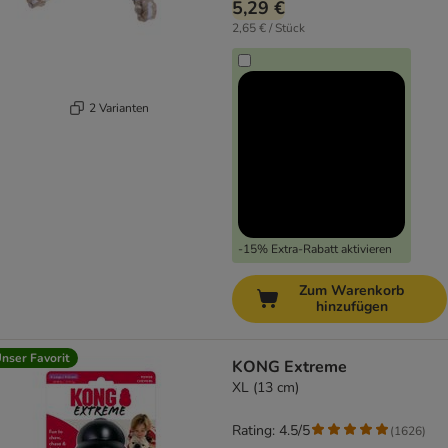
5,29 €
2,65 € / Stück
2 Varianten
-15% Extra-Rabatt aktivieren
Zum Warenkorb
hinzufügen
nser Favorit
KONG Extreme
XL (13 cm)
Rating: 4.5/5
(
1626
)