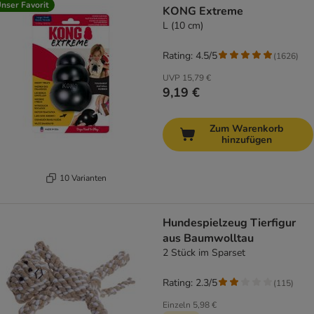
nser Favorit
KONG Extreme
L (10 cm)
Rating: 4.5/5
(
1626
)
UVP
15,79 €
9,19 €
Zum Warenkorb
hinzufügen
10 Varianten
Hundespielzeug Tierfigur
aus Baumwolltau
2 Stück im Sparset
Rating: 2.3/5
(
115
)
Einzeln
5,98 €