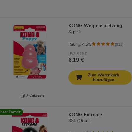
KONG Welpenspielzeug
S, pink
Rating: 4.5/5
(
918
)
UVP
8,29 €
6,19 €
Zum Warenkorb
hinzufügen
8 Varianten
nser Favorit
KONG Extreme
XXL (15 cm)