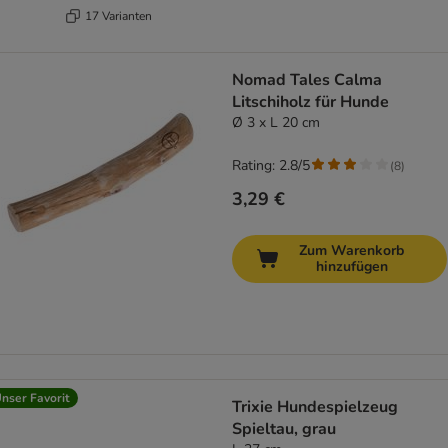
17 Varianten
Nomad Tales Calma
Litschiholz für Hunde
Ø 3 x L 20 cm
Rating: 2.8/5
(
8
)
3,29 €
Zum Warenkorb
hinzufügen
nser Favorit
Trixie Hundespielzeug
Spieltau, grau