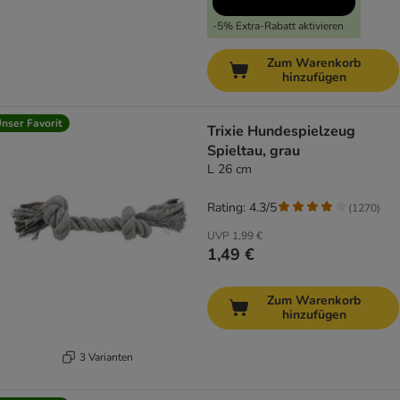
-5% Extra-Rabatt aktivieren
Zum Warenkorb
hinzufügen
nser Favorit
Trixie Hundespielzeug
Spieltau, grau
L 26 cm
Rating: 4.3/5
(
1270
)
UVP
1,99 €
1,49 €
Zum Warenkorb
hinzufügen
3 Varianten