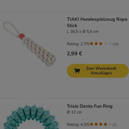
TIAKI Hundespielzeug Rope
Stick
L 36,5 x Ø 5,5 cm
Rating: 2.7/5
(
25
)
2,99 €
Zum Warenkorb
hinzufügen
Trixie Denta Fun Ring
Ø 12 cm
Rating: 4.3/5
(
3
)