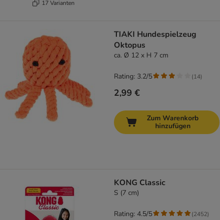
17 Varianten
TIAKI Hundespielzeug
Oktopus
ca. Ø 12 x H 7 cm
Rating: 3.2/5
(
14
)
2,99 €
Zum Warenkorb
hinzufügen
KONG Classic
S (7 cm)
Rating: 4.5/5
(
2452
)