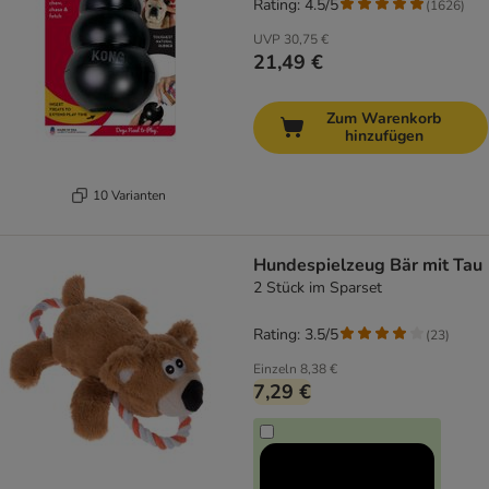
Rating: 4.5/5
(
1626
)
UVP
30,75 €
21,49 €
Zum Warenkorb
hinzufügen
10 Varianten
Hundespielzeug Bär mit Tau
2 Stück im Sparset
Rating: 3.5/5
(
23
)
Einzeln
8,38 €
7,29 €