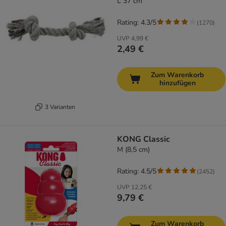
L 37 cm
Rating: 4.3/5
(
1270
)
UVP
4,99 €
2,49 €
Zum Warenkorb
hinzufügen
3 Varianten
KONG Classic
M (8,5 cm)
Rating: 4.5/5
(
2452
)
UVP
12,25 €
9,79 €
Zum Warenkorb