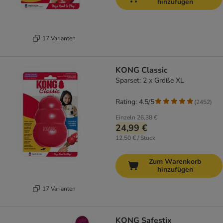
hinzufügen
17 Varianten
KONG Classic
Sparset: 2 x Größe XL
Rating: 4.5/5
(
2452
)
Einzeln
26,38 €
24,99 €
12,50 € / Stück
Zum Warenkorb
hinzufügen
17 Varianten
KONG Safestix