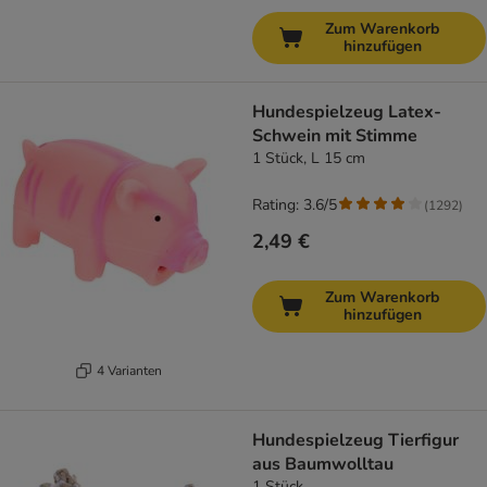
Zum Warenkorb
hinzufügen
Hundespielzeug Latex-
Schwein mit Stimme
1 Stück, L 15 cm
Rating: 3.6/5
(
1292
)
2,49 €
Zum Warenkorb
hinzufügen
4 Varianten
Hundespielzeug Tierfigur
aus Baumwolltau
1 Stück