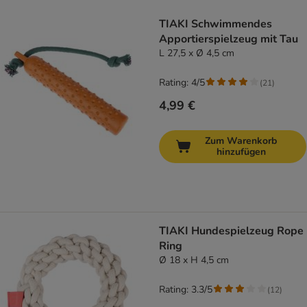
product items have been changed
TIAKI Schwimmendes
Apportierspielzeug mit Tau
L 27,5 x Ø 4,5 cm
Rating: 4/5
(
21
)
4,99 €
Zum Warenkorb
hinzufügen
TIAKI Hundespielzeug Rope
Ring
Ø 18 x H 4,5 cm
Rating: 3.3/5
(
12
)