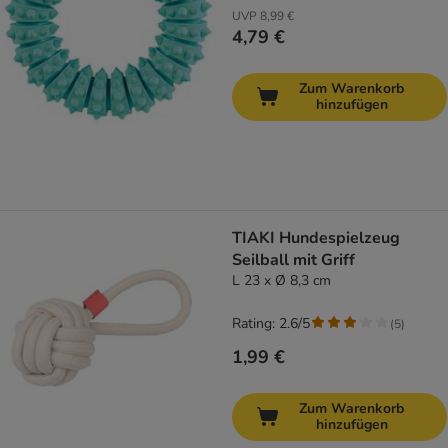
UVP
8,99 €
4,79 €
Zum Warenkorb
hinzufügen
TIAKI Hundespielzeug
Seilball mit Griff
L 23 x Ø 8,3 cm
Rating: 2.6/5
(
5
)
1,99 €
Zum Warenkorb
hinzufügen