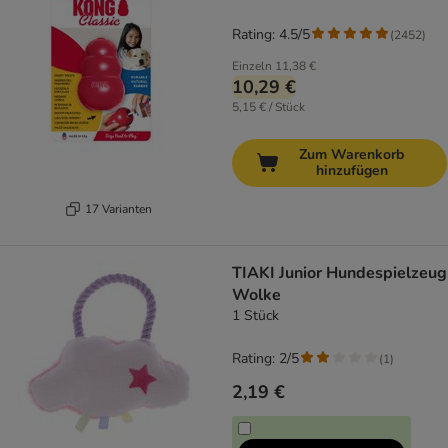
Rating: 4.5/5
(
2452
)
Einzeln
11,38 €
10,29 €
5,15 € / Stück
Zum Warenkorb
hinzufügen
17 Varianten
TIAKI Junior Hundespielzeug
Wolke
1 Stück
Rating: 2/5
(
1
)
2,19 €