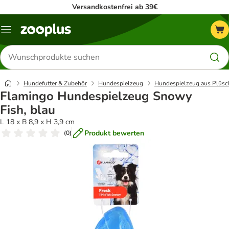
Versandkostenfrei ab 39€
Menü
Produkte
suchen
Hundefutter & Zubehör
Hundespielzeug
Hundespielzeug aus Plüsc
Flamingo Hundespielzeug Snowy
Fish, blau
L 18 x B 8,9 x H 3,9 cm
Produkt bewerten
(
0
)