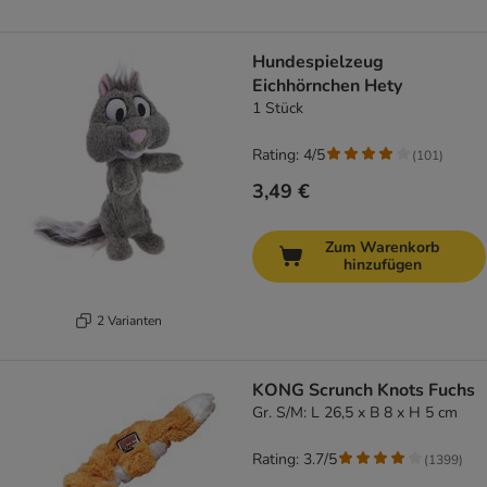
Hundespielzeug
Eichhörnchen Hety
1 Stück
Rating: 4/5
(
101
)
3,49 €
Zum Warenkorb
hinzufügen
2 Varianten
KONG Scrunch Knots Fuchs
Gr. S/M: L 26,5 x B 8 x H 5 cm
Rating: 3.7/5
(
1399
)