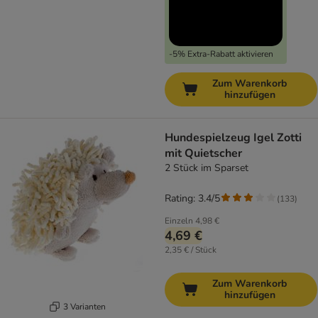
-5% Extra-Rabatt aktivieren
Zum Warenkorb
hinzufügen
Hundespielzeug Igel Zotti
mit Quietscher
2 Stück im Sparset
Rating: 3.4/5
(
133
)
Einzeln
4,98 €
4,69 €
2,35 € / Stück
Zum Warenkorb
hinzufügen
3 Varianten