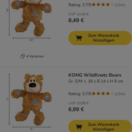
Rating: 3.7/5
(
2241
)
UVP
14,45 €
8,49 €
Zum Warenkorb
hinzufügen
4 Varianten
KONG WildKnots Bears
Gr. S/M: L 18 x B 14 x H 8 cm
Rating: 3.7/5
(
2241
)
UVP
10,85 €
6,99 €
Zum Warenkorb
hinzufügen