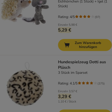
Eichhörnchen (1 Stück) + Igel (1
Stück)
Rating: 4/5
(
97
)
Einzeln
5,98 €
5,29 €
Zum Warenkorb
hinzufügen
Hundespielzeug Dotti aus
Plüsch
3 Stück im Sparset
Rating: 4.1/5
(
375
)
Einzeln
3,57 €
3,29 €
1,10 € / Stück