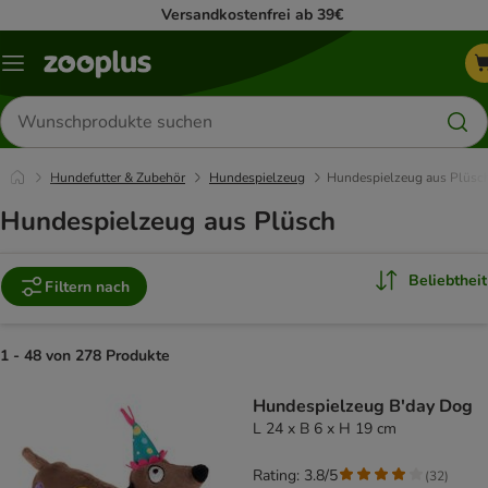
Versandkostenfrei ab 39€
Menü
Produkte
suchen
Hundefutter & Zubehör
Hundespielzeug
Hundespielzeug aus Plüsc
Hundespielzeug aus Plüsch
Beliebtheit
Filtern nach
1 - 48 von 278 Produkte
product items have been changed
Hundespielzeug B'day Dog
L 24 x B 6 x H 19 cm
Rating: 3.8/5
(
32
)