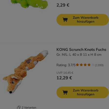
2,29 €
Zum Warenkorb
hinzufügen
KONG Scrunch Knots Fuchs
Gr. M/L: L 40 x B 11 x H 8 cm
Rating: 3.7/5
(
1399
)
UVP
14,45 €
12,29 €
Zum Warenkorb
hinzufügen
2 Varianten