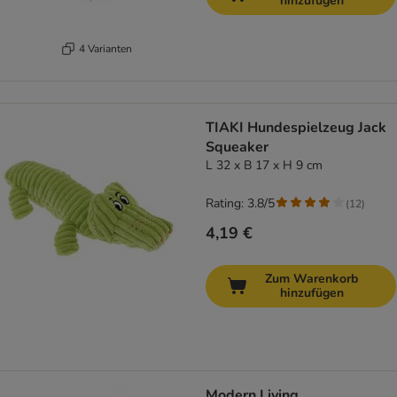
hinzufügen
4 Varianten
TIAKI Hundespielzeug Jack
Squeaker
L 32 x B 17 x H 9 cm
Rating: 3.8/5
(
12
)
4,19 €
Zum Warenkorb
hinzufügen
Modern Living