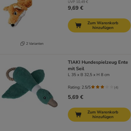
UVP
10,49 €
9,69 €
Zum Warenkorb
hinzufügen
2 Varianten
TIAKI Hundespielzeug Ente
mit Seil
L 35 x B 32,5 x H 8 cm
Rating: 2.5/5
(
4
)
5,69 €
Zum Warenkorb
hinzufügen