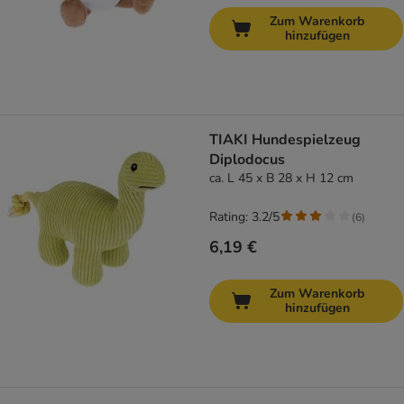
Zum Warenkorb
hinzufügen
TIAKI Hundespielzeug
Diplodocus
ca. L 45 x B 28 x H 12 cm
Rating: 3.2/5
(
6
)
6,19 €
Zum Warenkorb
hinzufügen