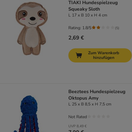
TIAKI Hundespielzeug
Squeaky Sloth
L 17 x B 10 x H 4 cm
Rating: 1.8/5
(
5
)
2,69 €
Zum Warenkorb
hinzufügen
Beeztees Hundespielzeug
Oktopus Amy
L 25 x B 8,5 x H 7,5 cm
Not Rated
UVP
8,49 €