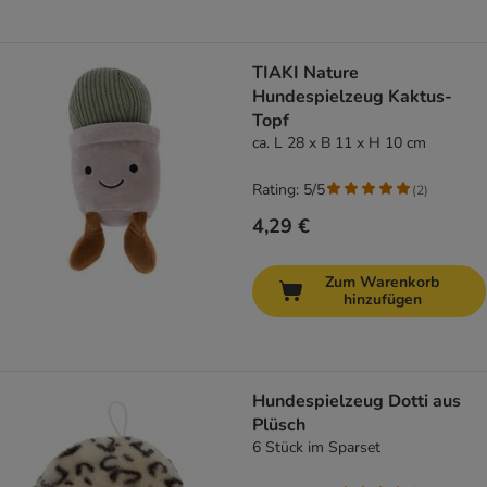
TIAKI Nature
Hundespielzeug Kaktus-
Topf
ca. L 28 x B 11 x H 10 cm
Rating: 5/5
(
2
)
4,29 €
Zum Warenkorb
hinzufügen
Hundespielzeug Dotti aus
Plüsch
6 Stück im Sparset