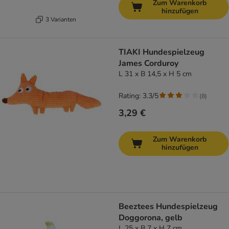
Zum Warenkorb
hinzufügen
3 Varianten
TIAKI Hundespielzeug
James Corduroy
L 31 x B 14,5 x H 5 cm
Rating: 3.3/5
(
8
)
3,29 €
Zum Warenkorb
hinzufügen
Beeztees Hundespielzeug
Doggorona, gelb
L 25 x B 7 x H 7 cm