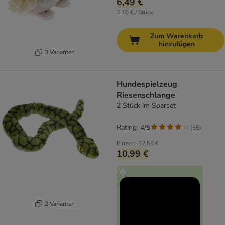
6,49 €
2,16 € / Stück
Zum Warenkorb
hinzufügen
3 Varianten
Hundespielzeug
Riesenschlange
2 Stück im Sparset
Rating: 4/5
(
55
)
Einzeln
12,58 €
10,99 €
2 Varianten