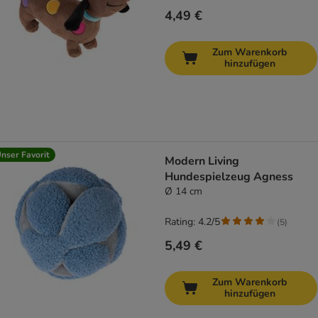
4,49 €
Zum Warenkorb
hinzufügen
nser Favorit
Modern Living
Hundespielzeug Agness
Ø 14 cm
Rating: 4.2/5
(
5
)
5,49 €
Zum Warenkorb
hinzufügen