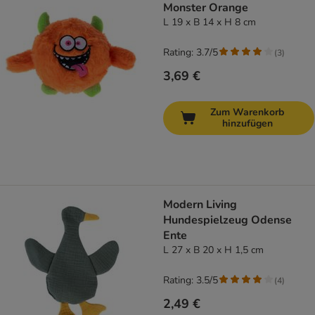
Monster Orange
L 19 x B 14 x H 8 cm
Rating: 3.7/5
(
3
)
3,69 €
Zum Warenkorb
hinzufügen
Modern Living
Hundespielzeug Odense
Ente
L 27 x B 20 x H 1,5 cm
Rating: 3.5/5
(
4
)
2,49 €