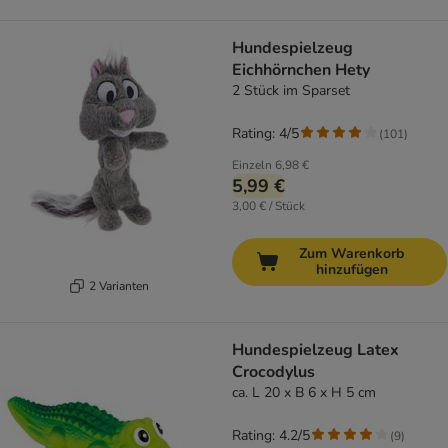
Hundespielzeug
Eichhörnchen Hety
2 Stück im Sparset
Rating: 4/5
(
101
)
Einzeln
6,98 €
5,99 €
3,00 € / Stück
Zum Warenkorb
hinzufügen
2 Varianten
Hundespielzeug Latex
Crocodylus
ca. L 20 x B 6 x H 5 cm
Rating: 4.2/5
(
9
)