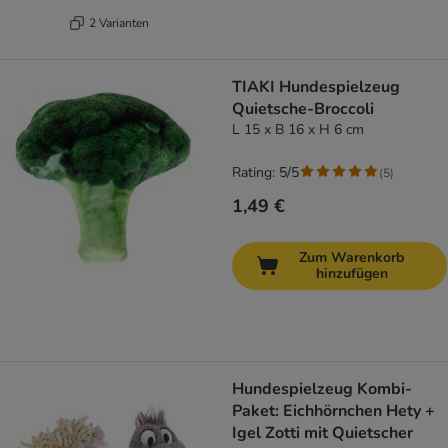
2 Varianten
TIAKI Hundespielzeug
Quietsche-Broccoli
L 15 x B 16 x H 6 cm
Rating: 5/5
(
5
)
1,49 €
Zum Warenkorb
hinzufügen
Hundespielzeug Kombi-
Paket: Eichhörnchen Hety +
Igel Zotti mit Quietscher