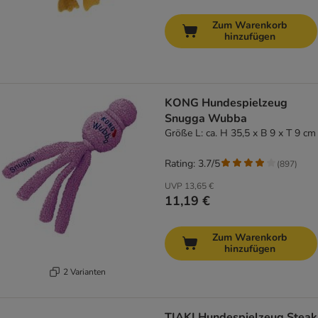
Zum Warenkorb
hinzufügen
KONG Hundespielzeug
Snugga Wubba
Größe L: ca. H 35,5 x B 9 x T 9 cm
Rating: 3.7/5
(
897
)
UVP
13,65 €
11,19 €
Zum Warenkorb
hinzufügen
2 Varianten
TIAKI Hundespielzeug Steak