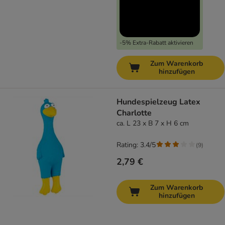
-5% Extra-Rabatt aktivieren
Zum Warenkorb
hinzufügen
Hundespielzeug Latex
Charlotte
ca. L 23 x B 7 x H 6 cm
Rating: 3.4/5
(
9
)
2,79 €
Zum Warenkorb
hinzufügen