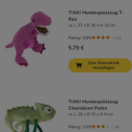
TIAKI Hundespielzeug T-
Rex
ca. L 37 x B 16 x H 16 cm
Rating: 3.8/5
(
12
)
5,79 €
Zum Warenkorb
hinzufügen
TIAKI Hundespielzeug
Chamäleon Pedro
ca. L 28 x B 15 x H 6 cm
Rating: 2.5/5
(
4
)