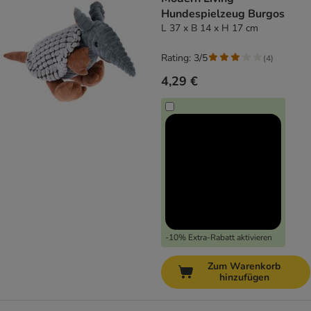
Hundespielzeug Burgos
L 37 x B 14 x H 17 cm
Rating: 3/5
(
4
)
4,29 €
-10% Extra-Rabatt aktivieren
Zum Warenkorb
hinzufügen