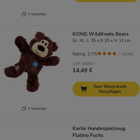
4 Varianten
KONG WildKnots Bears
Gr. XL: L 35 x B 25 x H 11 cm
Rating: 3.7/5
(
2241
)
UVP
19,65 €
14,49 €
Zum Warenkorb
hinzufügen
4 Varianten
Karlie Hundespielzeug
Flatino Fuchs