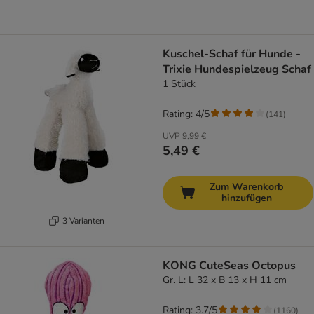
Kuschel-Schaf für Hunde -
Trixie Hundespielzeug Schaf
1 Stück
Rating: 4/5
(
141
)
UVP
9,99 €
5,49 €
Zum Warenkorb
hinzufügen
3 Varianten
KONG CuteSeas Octopus
Gr. L: L 32 x B 13 x H 11 cm
Rating: 3.7/5
(
1160
)