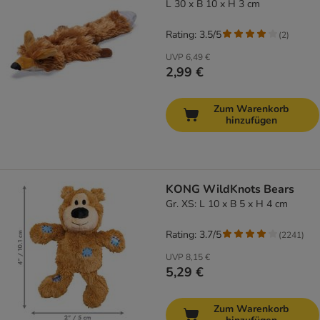
L 30 x B 10 x H 3 cm
Rating: 3.5/5
(
2
)
UVP
6,49 €
2,99 €
Zum Warenkorb
hinzufügen
KONG WildKnots Bears
Gr. XS: L 10 x B 5 x H 4 cm
Rating: 3.7/5
(
2241
)
UVP
8,15 €
5,29 €
Zum Warenkorb