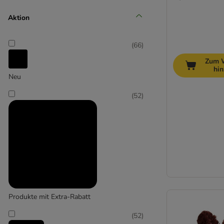
Mittel 11-25 kg
Aktion
(
32
)
(
66
)
Zum 
hi
Neu
Groß 26-45 kg
(
52
)
(
5
)
Extra-groß > 45 kg
Produkte mit Extra-Rabatt
(
52
)