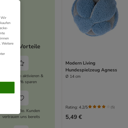
 Wir
nkaufen
ecke-
ante
können
. Weitere
Deine Vorteile
ter
Modern Living
Hundespielzeug Agness
zooplus Abo aktivieren &
Ø 14 cm
immer 5% sparen
Rating: 4.2/5
(
5
)
Über 10 Mio. Kunden
5,49 €
vertrauen uns bereits