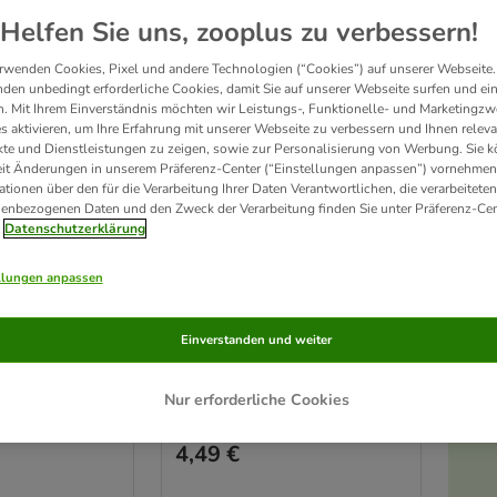
Helfen Sie uns, zooplus zu verbessern!
rwenden Cookies, Pixel und andere Technologien (“Cookies”) auf unserer Webseite.
den unbedingt erforderliche Cookies, damit Sie auf unserer Webseite surfen und ei
. Mit Ihrem Einverständnis möchten wir Leistungs-, Funktionelle- und Marketingzw
s aktivieren, um Ihre Erfahrung mit unserer Webseite zu verbessern und Ihnen relev
te und Dienstleistungen zu zeigen, sowie zur Personalisierung von Werbung. Sie 
eit Änderungen in unserem Präferenz-Center (“Einstellungen anpassen”) vornehmen
ationen über den für die Verarbeitung Ihrer Daten Verantwortlichen, die verarbeiteten
enbezogenen Daten und den Zweck der Verarbeitung finden Sie unter Präferenz-Cen
Datenschutzerklärung
pielzeug Jack
Hundespielzeug B'day Dog
L 24 x B 6 x H 19 cm
llungen anpassen
 9 cm
Einverstanden und weiter
Nur erforderliche Cookies
Rating: 3.8/5
(
12
)
(
32
)
4,49 €