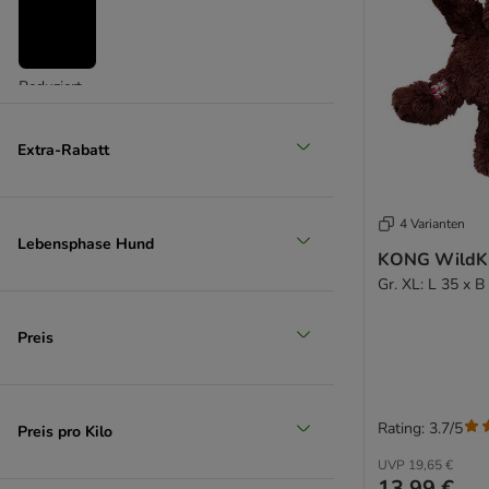
Reduziert
(
3
)
Extra-Rabatt
4 Varianten
Lebensphase Hund
KONG WildKn
Unser Favorit
Gr. XL: L 35 x 
Preis
Rating: 3.7/5
Preis pro Kilo
UVP
19,65 €
13,99 €