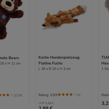
Karlie Hundespielzeug
TIA
ots Bears
Flatino Fuchs
Has
B 25 x H 11 cm
L 30 x B 10 x H 3 cm
1 St
Rating: 3.5/5
Ratin
(
2
)
(
2239
)
3,2
UVP
6,49 €
2,99 €