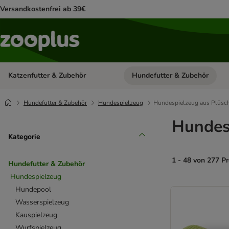
Versandkostenfrei ab 39€
Katzenfutter & Zubehör
Hundefutter & Zubehör
Kategorie-Menü öffnen: Katzenf
Hundefutter & Zubehör
Hundespielzeug
Hundespielzeug aus Plüsc
Hundes
Kategorie
1 - 48 von 277 P
Hundefutter & Zubehör
Hundespielzeug
product items ha
Hundepool
Wasserspielzeug
Kauspielzeug
Wurfspielzeug