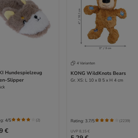
4 Varianten
KI Hundespielzeug
KONG WildKnots Bears
en-Slipper
Gr. XS: L 10 x B 5 x H 4 cm
ück
g: 4/5
(
2
)
Rating: 3.7/5
(
2239
)
9 €
UVP
8,15 €
5,29 €