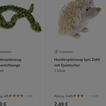
Varianten
3 Varianten
despielzeug
Hundespielzeug Igel Zotti
senschlange
mit Quietscher
ück
1 Stück
g: 4/5
Rating: 3.4/5
(
55
)
(
133
)
9 €
2,49 €