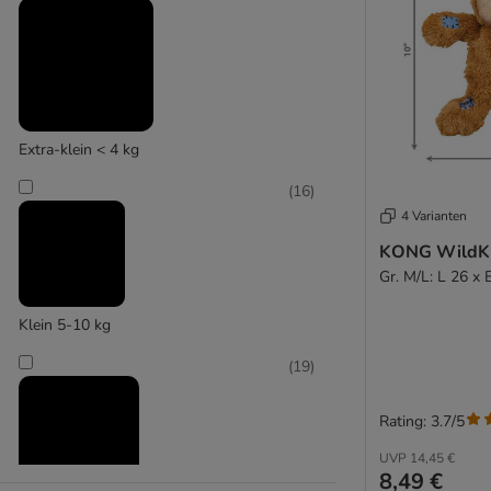
(
10
)
Hyper Pet
Extra-klein < 4 kg
(
16
)
4 Varianten
KONG WildKn
Gr. M/L: L 26 x
Klein 5-10 kg
(
19
)
Rating: 3.7/5
UVP
14,45 €
8,49 €