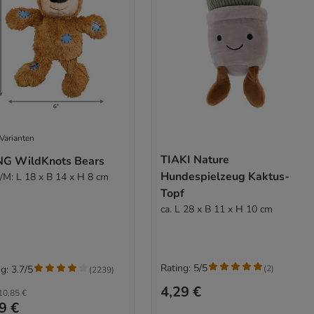
Varianten
TIAKI Nature
G WildKnots Bears
Hundespielzeug Kaktus-
S/M: L 18 x B 14 x H 8 cm
Topf
ca. L 28 x B 11 x H 10 cm
Rating: 5/5
(
2
)
g: 3.7/5
(
2239
)
4,29 €
10,85 €
9 €