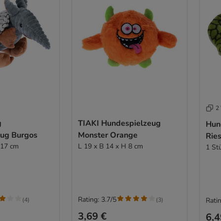
2 
g
TIAKI Hundespielzeug
Hun
ug Burgos
Monster Orange
Rie
 17 cm
L 19 x B 14 x H 8 cm
1 St
Rating: 3.7/5
(
4
)
(
3
)
Ratin
3,69 €
6,4