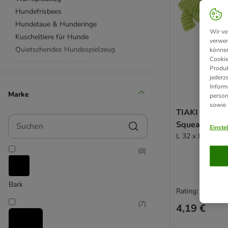
Hundefrisbees
Hundetaue & Hunderinge
Wir ve
Kuscheltiere für Hunde
verwen
Quietschendes Hundespielzeug
können
Cookie
Hundespielzeug robust
Produk
Hundespielzeug Gummi & Latex
jederz
Inform
Hundespielzeug aus Plüsch
Marke
person
Beetzees
sowie
TIAKI Hundes
Bobby
Suchen
Squeaker
Chuckit!
Einste
L 32 x B 17 x H
Designed by Lotte
(
8
)
Ferplast
HUNTER
KONG
Bark
Modern Living
Rating: 3.8/5
Nomad Tales
(
7
)
4,19 €
Nylabone
TIAKI