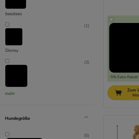
Trixie
beeztees
(
1
)
Disney
(
3
)
-5% Extra-Rabatt 
Zum 
Flamingo
mehr
hi
(
8
)
Hundegröße
Hunter
(
5
)