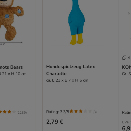
4 
Hundespielzeug Latex
ots Bears
KON
Charlotte
 B 21 x H 10 cm
Gr. 
ca. L 23 x B 7 x H 6 cm
Rating: 3.3/5
(
8
)
Ratin
(
2239
)
2,79 €
UVP
6,9