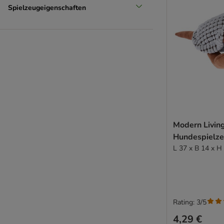
Spielzeugeigenschaften
Modern Livin
Hundespielze
L 37 x B 14 x H
Rating: 3/5
4,29 €