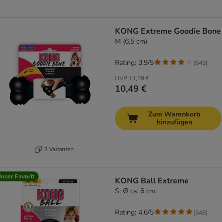
KONG Extreme Goodie Bone
M (6,5 cm)
Rating: 3.9/5
(
849
)
UVP
14,59 €
10,49 €
Zum Warenkorb
hinzufügen
3 Varianten
nser Favorit
KONG Ball Extreme
S: Ø ca. 6 cm
Rating: 4.6/5
(
548
)