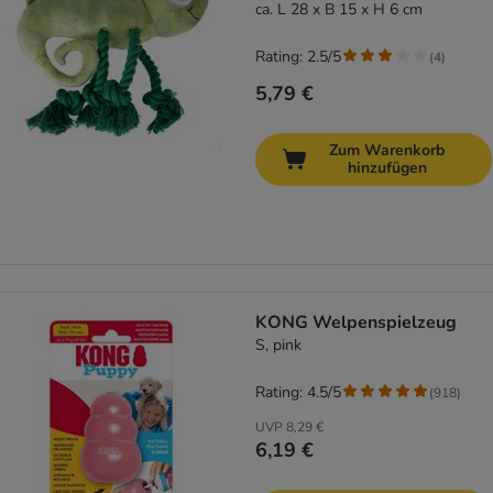
ca. L 28 x B 15 x H 6 cm
Rating: 2.5/5
(
4
)
5,79 €
Zum Warenkorb
hinzufügen
KONG Welpenspielzeug
S, pink
Rating: 4.5/5
(
918
)
UVP
8,29 €
6,19 €