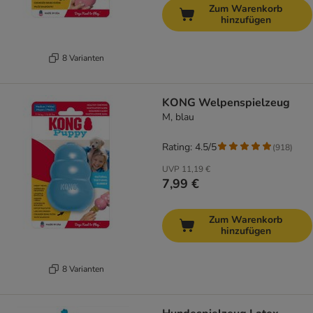
Zum Warenkorb
hinzufügen
8 Varianten
KONG Welpenspielzeug
M, blau
Rating: 4.5/5
(
918
)
UVP
11,19 €
7,99 €
Zum Warenkorb
hinzufügen
8 Varianten