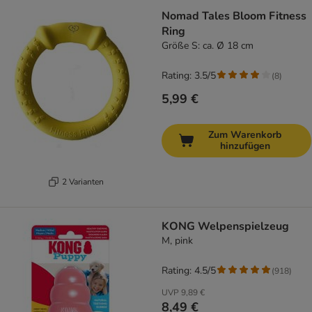
Nomad Tales Bloom Fitness
Ring
Größe S: ca. Ø 18 cm
Rating: 3.5/5
(
8
)
5,99 €
Zum Warenkorb
hinzufügen
2 Varianten
KONG Welpenspielzeug
M, pink
Rating: 4.5/5
(
918
)
UVP
9,89 €
8,49 €