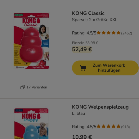
KONG Classic
Sparset: 2 x Größe XXL
Rating: 4.5/5
(
2452
)
Einzeln
53,98 €
52,49 €
Zum Warenkorb
hinzufügen
17 Varianten
KONG Welpenspielzeug
L, blau
Rating: 4.5/5
(
918
)
10,99 €