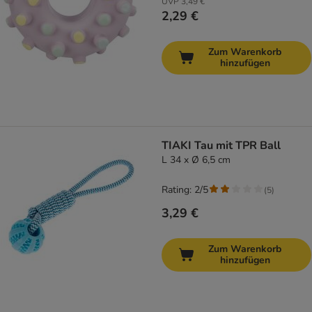
UVP
3,49 €
2,29 €
Zum Warenkorb
hinzufügen
TIAKI Tau mit TPR Ball
L 34 x Ø 6,5 cm
Rating: 2/5
(
5
)
3,29 €
Zum Warenkorb
hinzufügen