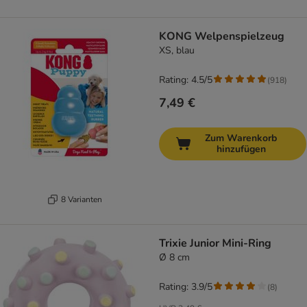
KONG Welpenspielzeug
XS, blau
Rating: 4.5/5
(
918
)
7,49 €
Zum Warenkorb
hinzufügen
8 Varianten
Trixie Junior Mini-Ring
Ø 8 cm
Rating: 3.9/5
(
8
)