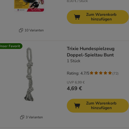
8,00 € / Stück
Zum Warenkorb
hinzufügen
10 Varianten
nser Favorit
Trixie Hundespielzeug
Doppel-Spieltau Bunt
1 Stück
Rating: 4.7/5
(
72
)
UVP
6,99 €
4,69 €
Zum Warenkorb
hinzufügen
3 Varianten