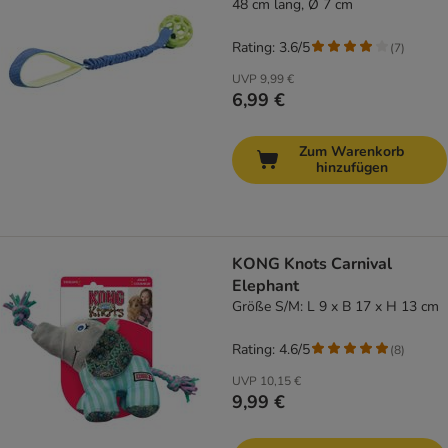
48 cm lang, Ø 7 cm
Rating: 3.6/5
(
7
)
UVP
9,99 €
6,99 €
Zum Warenkorb
hinzufügen
KONG Knots Carnival
Elephant
Größe S/M: L 9 x B 17 x H 13 cm
Rating: 4.6/5
(
8
)
UVP
10,15 €
9,99 €