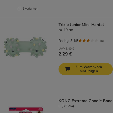
2 Varianten
Trixie Junior Mini-Hantel
ca. 10 cm
Rating: 3.4/5
(
10
)
UVP
3,49 €
2,29 €
Zum Warenkorb
hinzufügen
KONG Extreme Goodie Bone
L (8,5 cm)