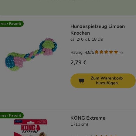
nser Favorit
Hundespielzeug Limoen
Knochen
ca. Ø 6 x L 18 cm
Rating: 4.8/5
(
4
)
2,79 €
Zum Warenkorb
hinzufügen
nser Favorit
KONG Extreme
L (10 cm)