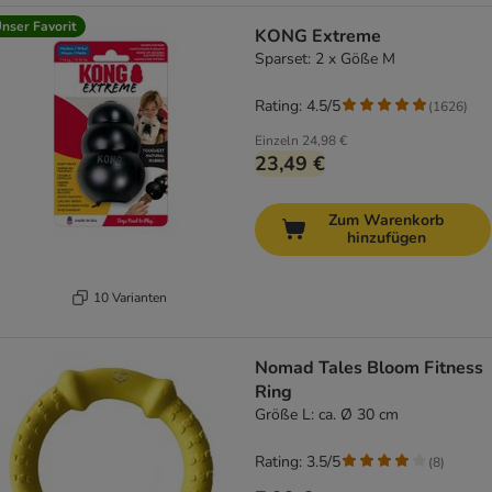
nser Favorit
KONG Extreme
Sparset: 2 x Göße M
Rating: 4.5/5
(
1626
)
Einzeln
24,98 €
23,49 €
Zum Warenkorb
hinzufügen
10 Varianten
Nomad Tales Bloom Fitness
Ring
Größe L: ca. Ø 30 cm
Rating: 3.5/5
(
8
)