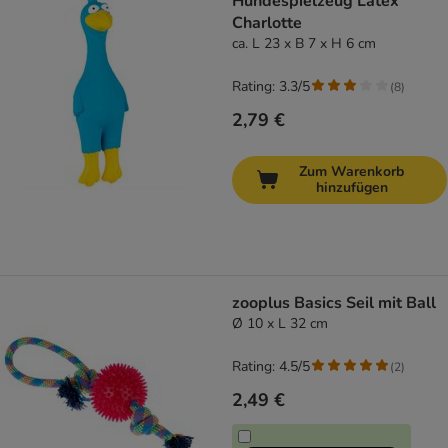
Hundespielzeug Latex
Charlotte
ca. L 23 x B 7 x H 6 cm
Rating: 3.3/5
(
8
)
2,79 €
Zum Warenkorb
hinzufügen
zooplus Basics Seil mit Ball
Ø 10 x L 32 cm
Rating: 4.5/5
(
2
)
2,49 €