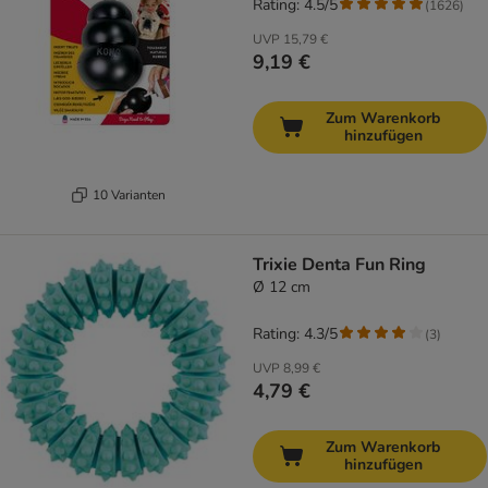
Rating: 4.5/5
(
1626
)
UVP
15,79 €
9,19 €
Zum Warenkorb
hinzufügen
10 Varianten
Trixie Denta Fun Ring
Ø 12 cm
Rating: 4.3/5
(
3
)
UVP
8,99 €
4,79 €
Zum Warenkorb
hinzufügen