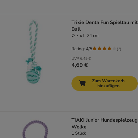
Trixie Denta Fun Spieltau mit
Ball
Ø 7 x L 24 cm
Rating: 4/5
(
2
)
UVP
6,49 €
4,69 €
Zum Warenkorb
hinzufügen
TIAKI Junior Hundespielzeug
Wolke
1 Stück