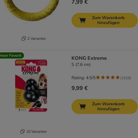
7,99 €
Zum Warenkorb
hinzufügen
2 Varianten
nser Favorit
KONG Extreme
S (7,6 cm)
Rating: 4.5/5
(
1626
)
9,99 €
Zum Warenkorb
hinzufügen
10 Varianten