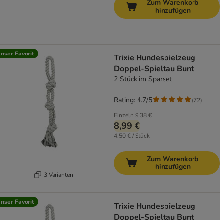
Zum Warenkorb
hinzufügen
nser Favorit
Trixie Hundespielzeug
Doppel-Spieltau Bunt
2 Stück im Sparset
Rating: 4.7/5
(
72
)
Einzeln
9,38 €
8,99 €
4,50 € / Stück
Zum Warenkorb
hinzufügen
3 Varianten
nser Favorit
Trixie Hundespielzeug
Doppel-Spieltau Bunt