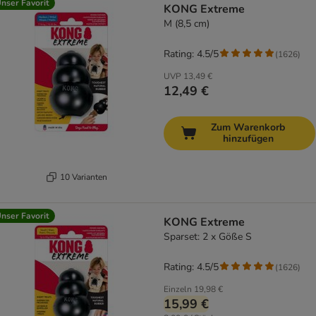
nser Favorit
KONG Extreme
M (8,5 cm)
Rating: 4.5/5
(
1626
)
UVP
13,49 €
12,49 €
Zum Warenkorb
hinzufügen
10 Varianten
nser Favorit
KONG Extreme
Sparset: 2 x Göße S
Rating: 4.5/5
(
1626
)
Einzeln
19,98 €
15,99 €