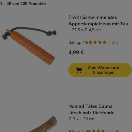
1 - 48 von 209 Produkte
product items have been changed
TIAKI Schwimmendes
Apportierspielzeug mit Tau
L 27,5 x Ø 4,5 cm
Rating: 4/5
(
21
)
4,99 €
Zum Warenkorb
hinzufügen
Nomad Tales Calma
Litschiholz für Hunde
Ø 3 x L 20 cm
Rating: 2.8/5
(
8
)