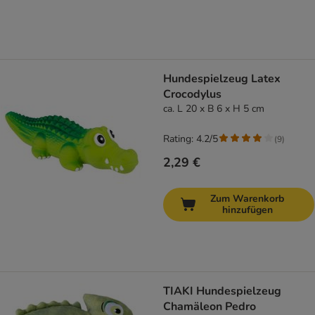
Hundespielzeug Latex
Crocodylus
ca. L 20 x B 6 x H 5 cm
Rating: 4.2/5
(
9
)
2,29 €
Zum Warenkorb
hinzufügen
TIAKI Hundespielzeug
Chamäleon Pedro