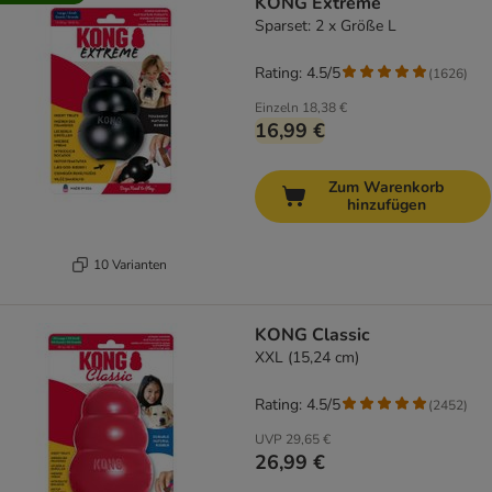
KONG Extreme
Sparset: 2 x Größe L
Rating: 4.5/5
(
1626
)
Einzeln
18,38 €
16,99 €
Zum Warenkorb
hinzufügen
10 Varianten
KONG Classic
XXL (15,24 cm)
Rating: 4.5/5
(
2452
)
UVP
29,65 €
26,99 €