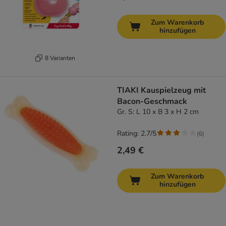
Zum Warenkorb
hinzufügen
8 Varianten
TIAKI Kauspielzeug mit
Bacon-Geschmack
Gr. S: L 10 x B 3 x H 2 cm
Rating: 2.7/5
(
6
)
2,49 €
Zum Warenkorb
hinzufügen