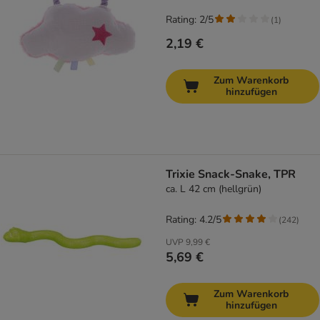
Rating: 2/5
(
1
)
2,19 €
Zum Warenkorb
hinzufügen
Trixie Snack-Snake, TPR
ca. L 42 cm (hellgrün)
Rating: 4.2/5
(
242
)
UVP
9,99 €
5,69 €
Zum Warenkorb
hinzufügen