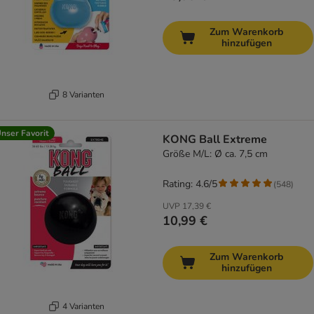
Zum Warenkorb
hinzufügen
8 Varianten
nser Favorit
KONG Ball Extreme
Größe M/L: Ø ca. 7,5 cm
Rating: 4.6/5
(
548
)
UVP
17,39 €
10,99 €
Zum Warenkorb
hinzufügen
4 Varianten