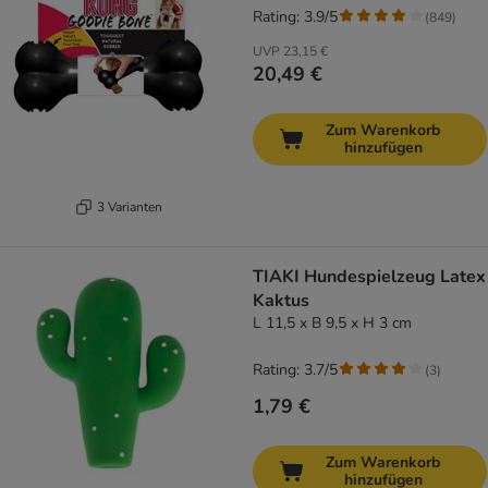
Rating: 3.9/5
(
849
)
UVP
23,15 €
20,49 €
Zum Warenkorb
hinzufügen
3 Varianten
TIAKI Hundespielzeug Latex
Kaktus
L 11,5 x B 9,5 x H 3 cm
Rating: 3.7/5
(
3
)
1,79 €
Zum Warenkorb
hinzufügen