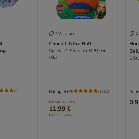
7 Varianten
2 
cs
Chuckit! Ultra Ball
Hun
eug
Sparset: 2 Stück, ca. Ø 8,9 cm
Bal
(XL)
1 St
(
2
)
Rating: 4.6/5
Ratin
(
1051
)
0,9
Einzeln
17,98 €
11,99 €
6,00 € / Stück