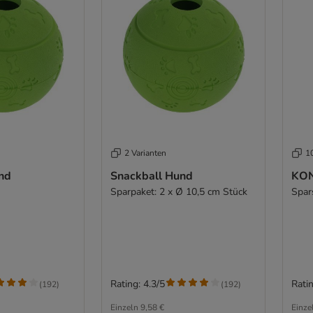
2 Varianten
1
nd
Snackball Hund
KON
Sparpaket: 2 x Ø 10,5 cm Stück
Spar
Rating: 4.3/5
Ratin
(
192
)
(
192
)
Einzeln
9,58 €
Einze