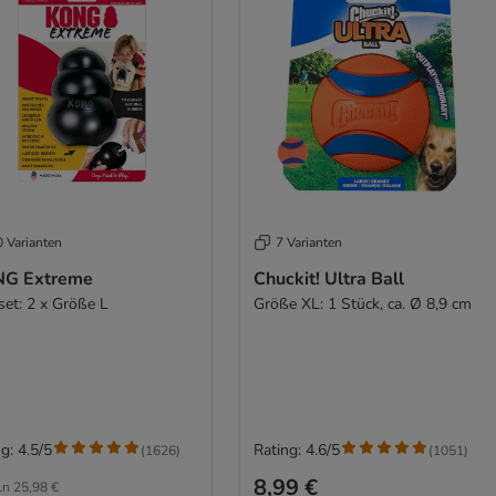
0 Varianten
7 Varianten
G Extreme
Chuckit! Ultra Ball
set: 2 x Größe L
Größe XL: 1 Stück, ca. Ø 8,9 cm
g: 4.5/5
Rating: 4.6/5
(
1626
)
(
1051
)
8,99 €
ln
25,98 €