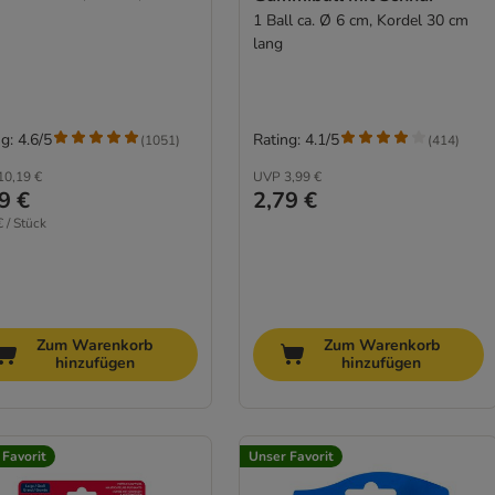
1 Ball ca. Ø 6 cm, Kordel 30 cm
lang
g: 4.6/5
Rating: 4.1/5
(
1051
)
(
414
)
10,19 €
UVP
3,99 €
9 €
2,79 €
€ / Stück
Zum Warenkorb
Zum Warenkorb
hinzufügen
hinzufügen
 Favorit
Unser Favorit