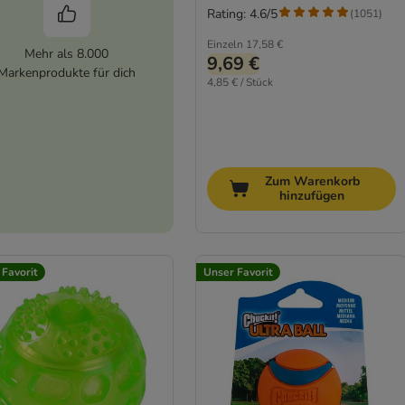
Rating: 4.6/5
(
1051
)
Einzeln
17,58 €
Mehr als 8.000
9,69 €
Markenprodukte für dich
4,85 € / Stück
Zum Warenkorb
hinzufügen
 Favorit
Unser Favorit