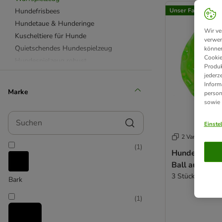
Hundefrisbees
Unser Favorit
Hundetaue & Hunderinge
Wir ve
Kuscheltiere für Hunde
verwen
Quietschendes Hundespielzeug
können
Cookie
Hundespielzeug robust
Produk
Hundespielzeug Gummi & Latex
jederz
Inform
Hundespielzeug aus Plüsch
Marke
person
Beetzees
sowie
Bobby
Suchen
Chuckit!
Einste
Designed by Lotte
2 Varianten
(
1
)
Ferplast
Hundespielz
HUNTER
Ball aus TPR
KONG
3 Stück (Ø 6 cm
Bark
Modern Living
Nomad Tales
(
1
)
Nylabone
TIAKI