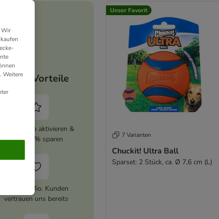
Unser Favorit
 Wir
nkaufen
ecke-
ante
können
. Weitere
Deine Vorteile
ter
zooplus Abo aktivieren &
7 Varianten
immer 5% sparen
Chuckit! Ultra Ball
Sparset: 2 Stück, ca. Ø 7,6 cm (L)
Über 10 Mio. Kunden
vertrauen uns bereits