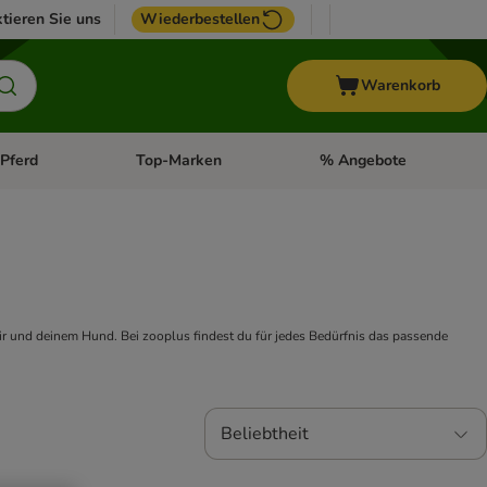
tieren Sie uns
Wiederbestellen
Warenkorb
Pferd
Top-Marken
% Angebote
: Fisch
tegorie-Menü öffnen: Vogel
Kategorie-Menü öffnen: Pferd
Kategorie-Menü öffnen: T
r und deinem Hund. Bei zooplus findest du für jedes Bedürfnis das passende
Beliebtheit