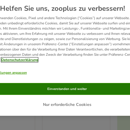
Helfen Sie uns, zooplus zu verbessern!
Unser Favorit
rwenden Cookies, Pixel und andere Technologien (“Cookies”) auf unserer Webseite.
den unbedingt erforderliche Cookies, damit Sie auf unserer Webseite surfen und ei
. Mit Ihrem Einverständnis möchten wir Leistungs-, Funktionelle- und Marketingzw
s aktivieren, um Ihre Erfahrung mit unserer Webseite zu verbessern und Ihnen relev
te und Dienstleistungen zu zeigen, sowie zur Personalisierung von Werbung. Sie 
eit Änderungen in unserem Präferenz-Center (“Einstellungen anpassen”) vornehmen
ationen über den für die Verarbeitung Ihrer Daten Verantwortlichen, die verarbeiteten
enbezogenen Daten und den Zweck der Verarbeitung finden Sie unter Präferenz-Cen
Datenschutzerklärung
llungen anpassen
7 Varianten
eug Squeaky
Chuckit! Ultra Ball
Einverstanden und weiter
Sparset: 2 Stück, ca. Ø 6,5 cm (M)
)
Nur erforderliche Cookies