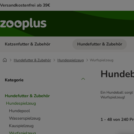
Versandkostenfrei ab 39€
Katzenfutter & Zubehör
Hundefutter & Zubehör
Kategorie-Menü öffnen: Katzenf
Hundefutter & Zubehör
Hundespielzeug
Wurfspielzeug
Hundeb
Kategorie
Ein Hundeball sorgt 
Hundefutter & Zubehör
Wurfspielzeug!
Hundespielzeug
Hundepool
Wasserspielzeug
1 - 48 von 240 P
Kauspielzeug
Wurfspielzeug
product items ha