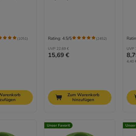
Rating: 4.5/5
Ratin
(
1051
)
(
2452
)
UVP
22,69 €
UVP
15,69 €
8,7
4,40 
Warenkorb
Zum Warenkorb
nzufügen
hinzufügen
Unser Favorit
Unser