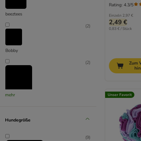
Rating: 4.3/5
Trixie
beeztees
Einzeln
2,97 €
2,49 €
(
2
)
0,83 € / Stück
Bobby
(
2
)
Zum 
hi
mehr
Unser Favorit
Boomerball
(
3
)
Hundegröße
(
9
)