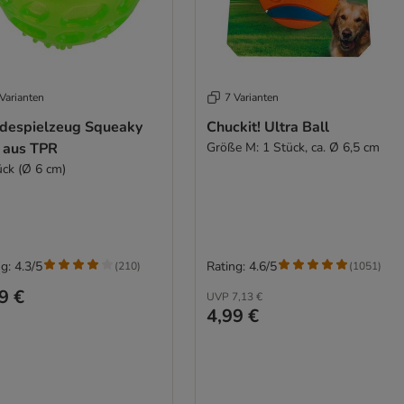
Varianten
7 Varianten
despielzeug Squeaky
Chuckit! Ultra Ball
l aus TPR
Größe M: 1 Stück, ca. Ø 6,5 cm
ück (Ø 6 cm)
g: 4.3/5
Rating: 4.6/5
(
210
)
(
1051
)
9 €
UVP
7,13 €
4,99 €