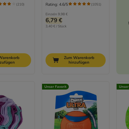
Rating: 4.6/5
(
210
)
(
1051
)
Einzeln
9,98 €
6,79 €
3,40 € / Stück
Warenkorb
Zum Warenkorb
nzufügen
hinzufügen
Unser Favorit
Unser