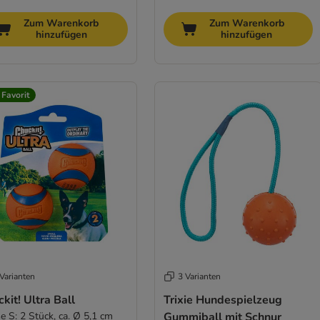
Zum Warenkorb
Zum Warenkorb
hinzufügen
hinzufügen
 Favorit
Varianten
3 Varianten
kit! Ultra Ball
Trixie Hundespielzeug
e S: 2 Stück, ca. Ø 5,1 cm
Gummiball mit Schnur