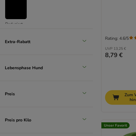
Reduziert
(
28
)
Rating: 4.6/5
Extra-Rabatt
UVP
13,25 €
8,79 €
Lebensphase Hund
Unser Favorit
Preis
Zum 
hi
Preis pro Kilo
Unser Favorit