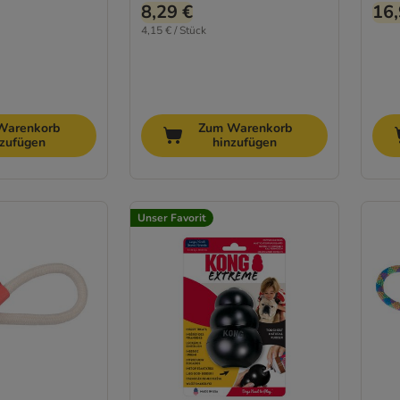
8,29 €
16,
4,15 € / Stück
Warenkorb
Zum Warenkorb
nzufügen
hinzufügen
Unser Favorit