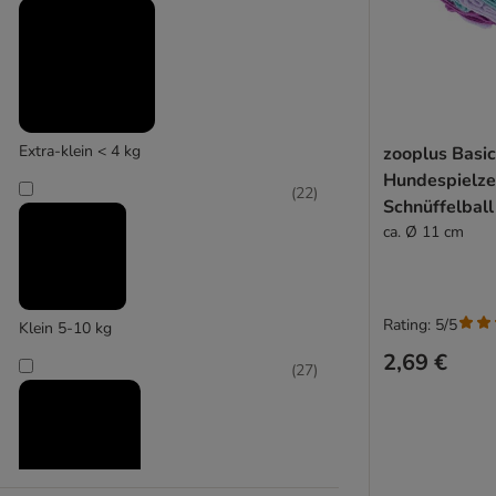
CHEERBLE
(
30
)
Chuckit!
Extra-klein < 4 kg
zooplus Basi
Hundespielz
(
22
)
Schnüffelball
ca. Ø 11 cm
Rating: 5/5
Klein 5-10 kg
2,69 €
(
27
)