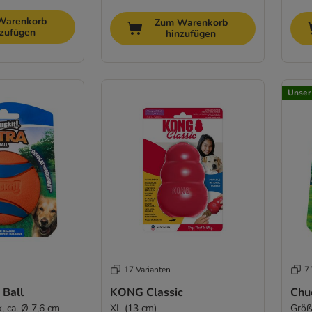
Warenkorb
Zum Warenkorb
nzufügen
hinzufügen
Unser
17 Varianten
7 
 Ball
KONG Classic
Chuc
, ca. Ø 7,6 cm
XL (13 cm)
Größ