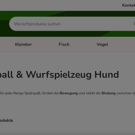
Kontak
Produkte
suchen
Kleintier
Fisch
Vogel
utter & Zubehör
Kategorie-Menü öffnen: Hundefutter & Zubehör
Kategorie-Menü öffnen: Kleintier
Kategorie-Menü öffnen
Ka
all & Wurfspielzeug Hund
für jede Menge Spielspaß, fördert die
Bewegung
und stärkt die
Bindung
zwischen di
rodukte
ve been changed