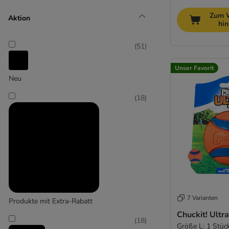
Mittel 11-25 kg
Zum 
Aktion
hi
(
38
)
(
51
)
Unser Favorit
Neu
Groß 26-45 kg
(
18
)
(
10
)
Extra-groß > 45 kg
7 Varianten
Produkte mit Extra-Rabatt
Chuckit! Ultra
(
18
)
Größe L: 1 Stück