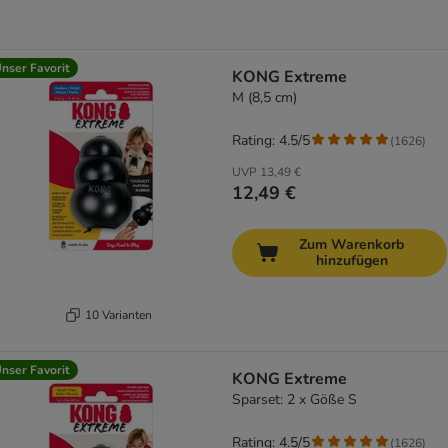
nser Favorit
KONG Extreme
M (8,5 cm)
Rating: 4.5/5
(
1626
)
UVP
13,49 €
12,49 €
Zum Warenkorb
hinzufügen
10 Varianten
nser Favorit
KONG Extreme
Sparset: 2 x Göße S
Rating: 4.5/5
(
1626
)