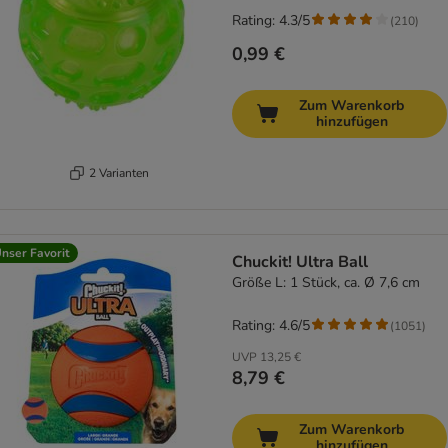
Rating: 4.3/5
(
210
)
0,99 €
Zum Warenkorb
hinzufügen
2 Varianten
nser Favorit
Chuckit! Ultra Ball
Größe L: 1 Stück, ca. Ø 7,6 cm
Rating: 4.6/5
(
1051
)
UVP
13,25 €
8,79 €
Zum Warenkorb
hinzufügen