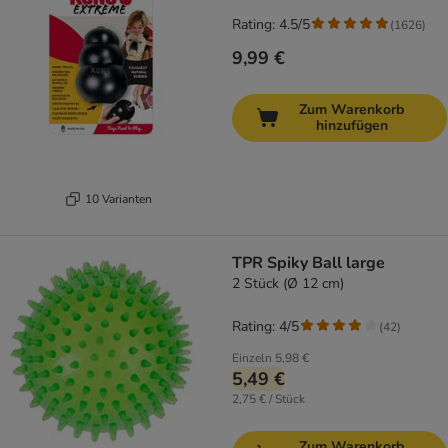
Rating: 4.5/5
(
1626
)
9,99 €
Zum Warenkorb
hinzufügen
10 Varianten
TPR Spiky Ball large
2 Stück (Ø 12 cm)
Rating: 4/5
(
42
)
Einzeln
5,98 €
5,49 €
2,75 € / Stück
Zum Warenkorb