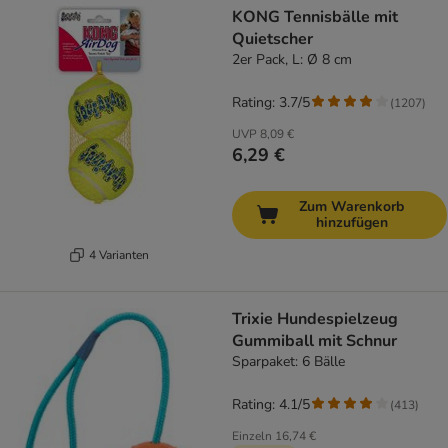
KONG Tennisbälle mit
Quietscher
2er Pack, L: Ø 8 cm
Rating: 3.7/5
(
1207
)
UVP
8,09 €
6,29 €
Zum Warenkorb
hinzufügen
4 Varianten
Trixie Hundespielzeug
Gummiball mit Schnur
Sparpaket: 6 Bälle
Rating: 4.1/5
(
413
)
Einzeln
16,74 €