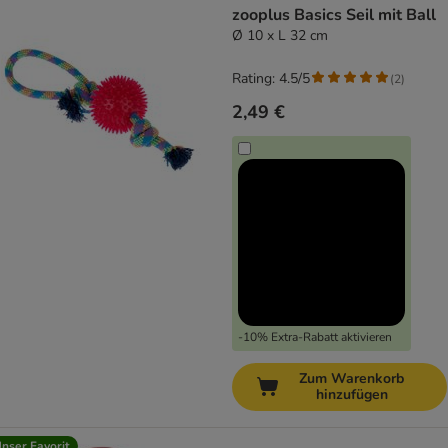
zooplus Basics Seil mit Ball
Ø 10 x L 32 cm
Rating: 4.5/5
(
2
)
2,49 €
-10% Extra-Rabatt aktivieren
Zum Warenkorb
hinzufügen
nser Favorit