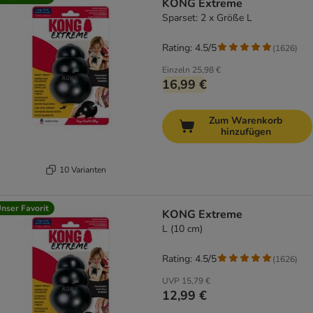
KONG Extreme
Sparset: 2 x Größe L
Rating: 4.5/5
(
1626
)
Einzeln
25,98 €
16,99 €
Zum Warenkorb
hinzufügen
10 Varianten
nser Favorit
KONG Extreme
L (10 cm)
Rating: 4.5/5
(
1626
)
UVP
15,79 €
12,99 €