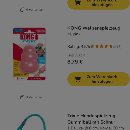
Zum Warenkorb
hinzufügen
4 Varianten
KONG Welpenspielzeug
M, pink
Rating: 4.5/5
(
918
)
UVP
9,89 €
8,79 €
Zum Warenkorb
hinzufügen
8 Varianten
Trixie Hundespielzeug
Gummiball mit Schnur
1 Ball ca. Ø 6 cm, Kordel 30 cm