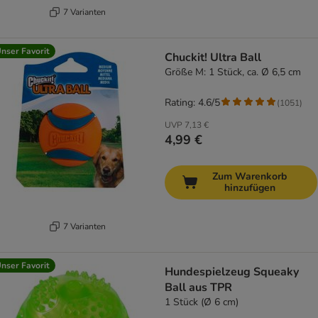
7 Varianten
nser Favorit
Chuckit! Ultra Ball
Größe M: 1 Stück, ca. Ø 6,5 cm
Rating: 4.6/5
(
1051
)
UVP
7,13 €
4,99 €
Zum Warenkorb
hinzufügen
7 Varianten
nser Favorit
Hundespielzeug Squeaky
Ball aus TPR
1 Stück (Ø 6 cm)