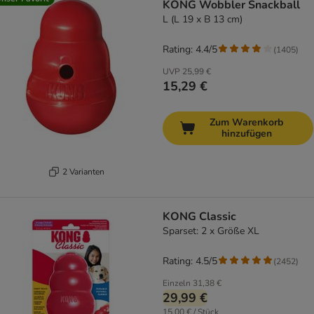
KONG Wobbler Snackball
L (L 19 x B 13 cm)
Rating: 4.4/5
(
1405
)
UVP
25,99 €
15,29 €
Zum Warenkorb
hinzufügen
2 Varianten
KONG Classic
Sparset: 2 x Größe XL
Rating: 4.5/5
(
2452
)
Einzeln
31,38 €
29,99 €
15,00 € / Stück