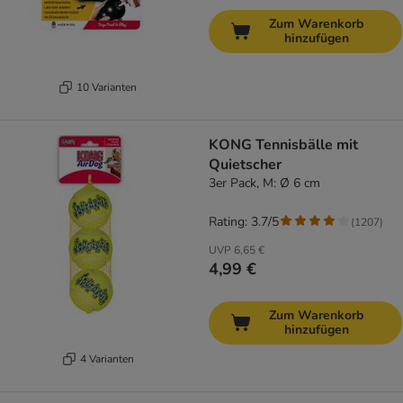
Zum Warenkorb
hinzufügen
10 Varianten
KONG Tennisbälle mit
Quietscher
3er Pack, M: Ø 6 cm
Rating: 3.7/5
(
1207
)
UVP
6,65 €
4,99 €
Zum Warenkorb
hinzufügen
4 Varianten