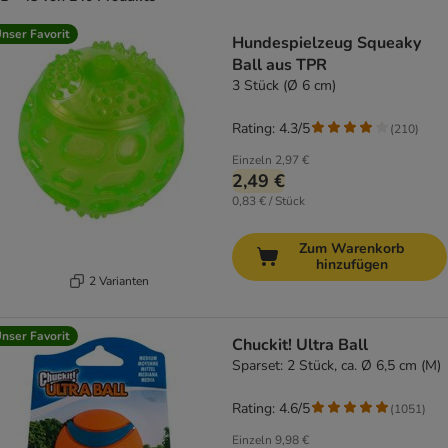
product items have been changed
nser Favorit
Hundespielzeug Squeaky
Ball aus TPR
3 Stück (Ø 6 cm)
Rating: 4.3/5
(
210
)
Einzeln
2,97 €
2,49 €
0,83 € / Stück
Zum Warenkorb
hinzufügen
2 Varianten
nser Favorit
Chuckit! Ultra Ball
Sparset: 2 Stück, ca. Ø 6,5 cm (M)
Rating: 4.6/5
(
1051
)
Einzeln
9,98 €