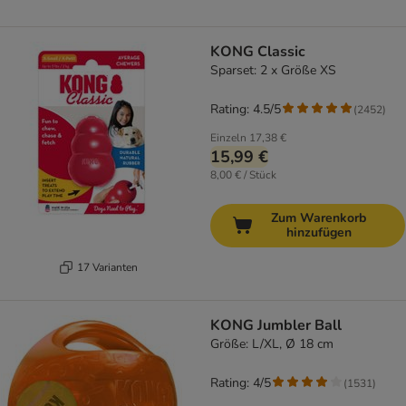
KONG Classic
Sparset: 2 x Größe XS
Rating: 4.5/5
(
2452
)
Einzeln
17,38 €
15,99 €
8,00 € / Stück
Zum Warenkorb
hinzufügen
17 Varianten
KONG Jumbler Ball
Größe: L/XL, Ø 18 cm
Rating: 4/5
(
1531
)