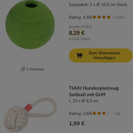
Sparpaket: 2 x Ø 10,5 cm Stück
Rating: 4.3/5
(
192
)
Einzeln
9,58 €
8,29 €
4,15 € / Stück
Zum Warenkorb
hinzufügen
2 Varianten
TIAKI Hundespielzeug
Seilball mit Griff
L 23 x Ø 8,3 cm
Rating: 2.6/5
(
5
)
1,99 €