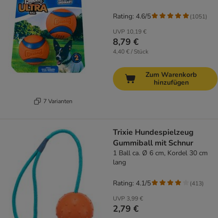
Rating: 4.6/5
(
1051
)
UVP
10,19 €
8,79 €
4,40 € / Stück
Zum Warenkorb
hinzufügen
7 Varianten
Trixie Hundespielzeug
Gummiball mit Schnur
1 Ball ca. Ø 6 cm, Kordel 30 cm
lang
Rating: 4.1/5
(
413
)
UVP
3,99 €
2,79 €