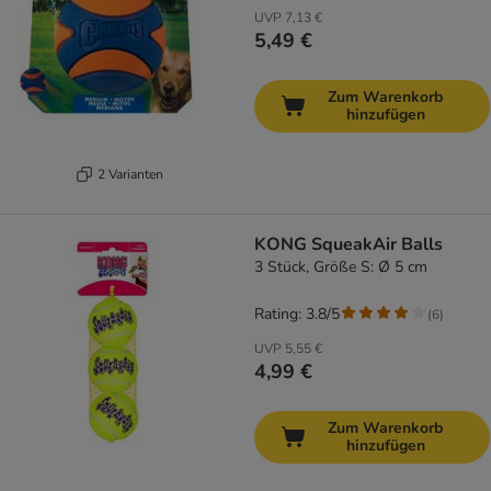
UVP
7,13 €
5,49 €
Zum Warenkorb
hinzufügen
2 Varianten
KONG SqueakAir Balls
3 Stück, Größe S: Ø 5 cm
Rating: 3.8/5
(
6
)
UVP
5,55 €
4,99 €
Zum Warenkorb
hinzufügen