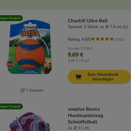
nser Favorit
Chuckit! Ultra Ball
Sparset: 2 Stück, ca. Ø 7,6 cm (L)
Rating: 4.6/5
(
1051
)
Einzeln
17,58 €
9,69 €
4,85 € / Stück
Zum Warenkorb
hinzufügen
7 Varianten
nser Favorit
zooplus Basics
Hundespielzeug
Schnüffelball
ca. Ø 11 cm