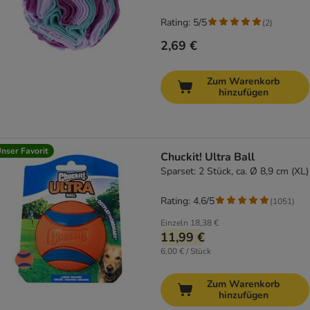
Rating: 5/5
(
2
)
2,69 €
Zum Warenkorb
hinzufügen
nser Favorit
Chuckit! Ultra Ball
Sparset: 2 Stück, ca. Ø 8,9 cm (XL)
Rating: 4.6/5
(
1051
)
Einzeln
18,38 €
11,99 €
6,00 € / Stück
Zum Warenkorb
hinzufügen