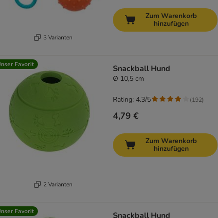
Zum Warenkorb
hinzufügen
3 Varianten
nser Favorit
Snackball Hund
Ø 10,5 cm
Rating: 4.3/5
(
192
)
4,79 €
Zum Warenkorb
hinzufügen
2 Varianten
nser Favorit
Snackball Hund