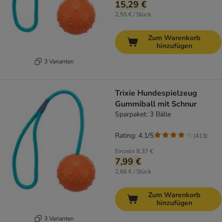
15,29 €
2,55 € / Stück
Zum Warenkorb
hinzufügen
3 Varianten
Trixie Hundespielzeug
Gummiball mit Schnur
Sparpaket: 3 Bälle
Rating: 4.1/5
(
413
)
Einzeln
8,37 €
7,99 €
2,66 € / Stück
Zum Warenkorb
hinzufügen
3 Varianten