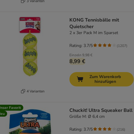
3 Varianten
KONG Tennisbälle mit
Quietscher
2 x 3er Pack M im Sparset
Rating: 3.7/5
(
1207
)
Einzeln
9,98 €
8,99 €
Zum Warenkorb
hinzufügen
4 Varianten
nser Favorit
Chuckit! Ultra Squeaker Ball
Neu
Größe M: Ø 6,4 cm
Rating: 3.7/5
(
216
)