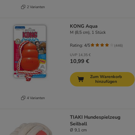
2 Varianten
KONG Aqua
M (8,5 cm), 1 Stück
Rating: 4/5
(
446
)
UVP
14,35 €
10,99 €
Zum Warenkorb
hinzufügen
4 Varianten
TIAKI Hundespielzeug
Seilball
Ø 9,1 cm