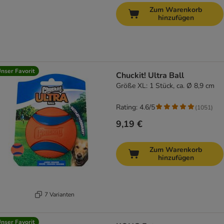
Zum Warenkorb
hinzufügen
nser Favorit
Chuckit! Ultra Ball
Größe XL: 1 Stück, ca. Ø 8,9 cm
Rating: 4.6/5
(
1051
)
9,19 €
Zum Warenkorb
hinzufügen
7 Varianten
nser Favorit