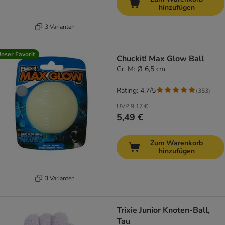
hinzufügen
3 Varianten
nser Favorit
Chuckit! Max Glow Ball
Gr. M: Ø 6,5 cm
Rating: 4.7/5
(
353
)
UVP
9,17 €
5,49 €
Zum Warenkorb
hinzufügen
3 Varianten
Trixie Junior Knoten-Ball,
Tau