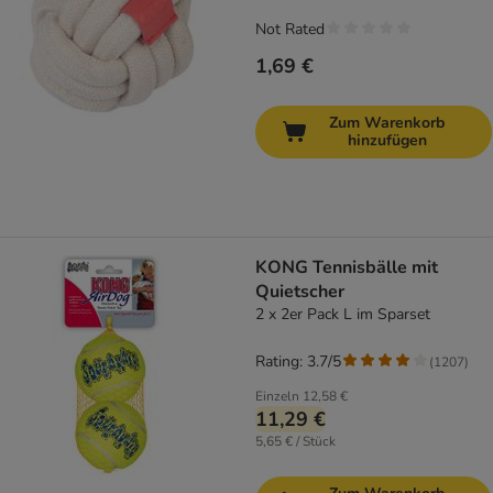
Not Rated
1,69 €
Zum Warenkorb
hinzufügen
KONG Tennisbälle mit
Quietscher
2 x 2er Pack L im Sparset
Rating: 3.7/5
(
1207
)
Einzeln
12,58 €
11,29 €
5,65 € / Stück