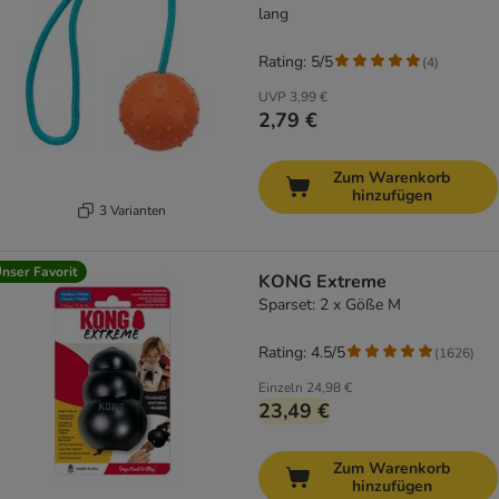
lang
Rating: 5/5
(
4
)
UVP
3,99 €
2,79 €
Zum Warenkorb
hinzufügen
3 Varianten
nser Favorit
KONG Extreme
Sparset: 2 x Göße M
Rating: 4.5/5
(
1626
)
Einzeln
24,98 €
23,49 €
Zum Warenkorb
hinzufügen