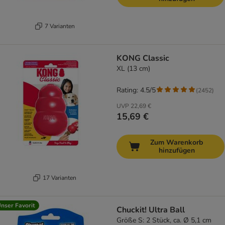
7 Varianten
KONG Classic
XL (13 cm)
Rating: 4.5/5
(
2452
)
UVP
22,69 €
15,69 €
Zum Warenkorb
hinzufügen
17 Varianten
nser Favorit
Chuckit! Ultra Ball
Größe S: 2 Stück, ca. Ø 5,1 cm