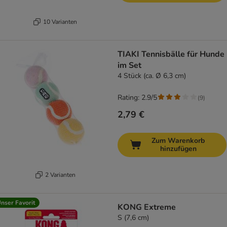
10 Varianten
TIAKI Tennisbälle für Hunde
im Set
4 Stück (ca. Ø 6,3 cm)
Rating: 2.9/5
(
9
)
2,79 €
Zum Warenkorb
hinzufügen
2 Varianten
nser Favorit
KONG Extreme
S (7,6 cm)