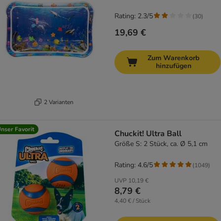
Rating: 2.3/5
(
30
)
19,69 €
Zum Warenkorb
hinzufügen
2 Varianten
nser Favorit
Chuckit! Ultra Ball
Größe S: 2 Stück, ca. Ø 5,1 cm
Rating: 4.6/5
(
1049
)
UVP
10,19 €
8,79 €
4,40 € / Stück