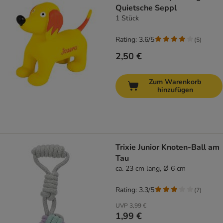
Quietsche Seppl
1 Stück
Rating: 3.6/5
(
5
)
2,50 €
Zum Warenkorb
hinzufügen
Trixie Junior Knoten-Ball am
Tau
ca. 23 cm lang, Ø 6 cm
Rating: 3.3/5
(
7
)
UVP
3,99 €
1,99 €