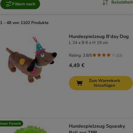
Beliebtheit
Filtern nach
1 - 48 von 1102 Produkte
product items have been changed
Hundespielzeug B'day Dog
L 24 x B 6 x H 19 cm
Rating: 3.8/5
(
32
)
4,49 €
Zum Warenkorb
hinzufügen
nser Favorit
Hundespielzeug Squeaky
Ball aus TPR