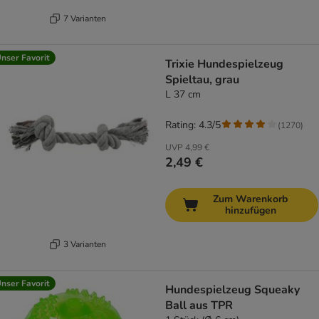
7 Varianten
nser Favorit
Trixie Hundespielzeug
Spieltau, grau
L 37 cm
Rating: 4.3/5
(
1270
)
UVP
4,99 €
2,49 €
Zum Warenkorb
hinzufügen
3 Varianten
nser Favorit
Hundespielzeug Squeaky
Ball aus TPR