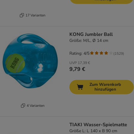
17 Varianten
KONG Jumbler Ball
Größe: M/L, Ø 14 cm
Rating: 4/5
(
1529
)
UVP
17,39 €
9,79 €
Zum Warenkorb
hinzufügen
4 Varianten
TIAKI Wasser-Spielmatte
Größe L: L 140 x B 90 cm