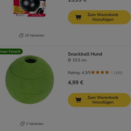
Zum Warenkorb
hinzufügen
10 Varianten
nser Favorit
Snackball Hund
Ø 10,5 cm
Rating: 4.3/5
(
192
)
4,99 €
Zum Warenkorb
hinzufügen
2 Varianten