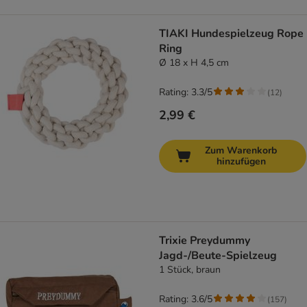
TIAKI Hundespielzeug Rope
Ring
Ø 18 x H 4,5 cm
Rating: 3.3/5
(
12
)
2,99 €
Zum Warenkorb
hinzufügen
Trixie Preydummy
Jagd-/Beute-Spielzeug
1 Stück, braun
Rating: 3.6/5
(
157
)