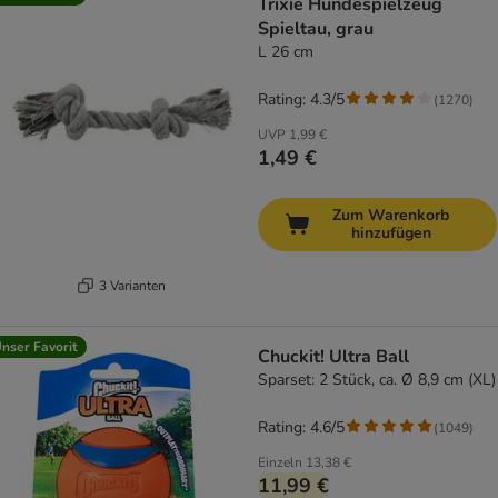
Trixie Hundespielzeug
Spieltau, grau
L 26 cm
Rating: 4.3/5
(
1270
)
UVP
1,99 €
1,49 €
Zum Warenkorb
hinzufügen
3 Varianten
nser Favorit
Chuckit! Ultra Ball
Sparset: 2 Stück, ca. Ø 8,9 cm (XL)
Rating: 4.6/5
(
1049
)
Einzeln
13,38 €
11,99 €