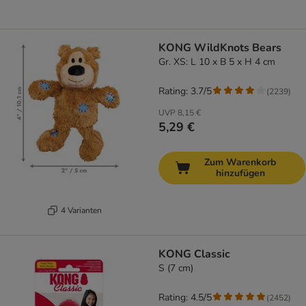
KONG WildKnots Bears
Gr. XS: L 10 x B 5 x H 4 cm
Rating: 3.7/5
(
2239
)
UVP
8,15 €
5,29 €
Zum Warenkorb
hinzufügen
4 Varianten
KONG Classic
S (7 cm)
Rating: 4.5/5
(
2452
)