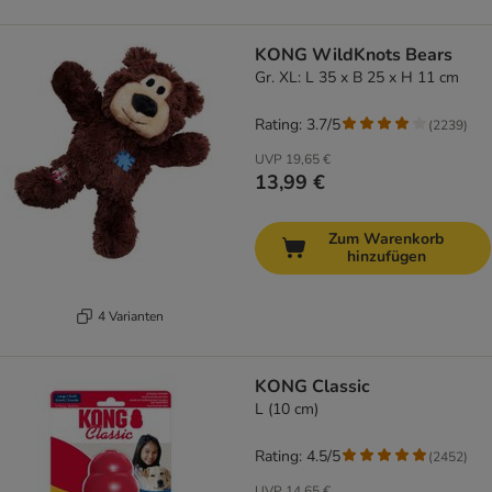
KONG WildKnots Bears
Gr. XL: L 35 x B 25 x H 11 cm
Rating: 3.7/5
(
2239
)
UVP
19,65 €
13,99 €
Zum Warenkorb
hinzufügen
4 Varianten
KONG Classic
L (10 cm)
Rating: 4.5/5
(
2452
)
UVP
14,65 €