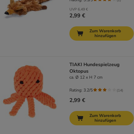
UVP
6,49 €
2,99 €
Zum Warenkorb
hinzufügen
TIAKI Hundespielzeug
Oktopus
ca. Ø 12 x H 7 cm
Rating: 3.2/5
(
14
)
2,99 €
Zum Warenkorb
hinzufügen