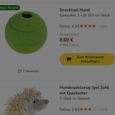
nser Favorit
Snackball Hund
Sparpaket: 2 x Ø 10,5 cm Stück
Rating: 4.3/5
(
192
)
Einzeln
9,98 €
8,69 €
4,35 € / Stück
Zum Warenkorb
hinzufügen
2 Varianten
Hundespielzeug Igel Zotti
mit Quietscher
3 Stück im Sparset
Rating: 3.4/5
(
133
)