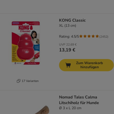
KONG Classic
XL (13 cm)
Rating: 4.5/5
(
2452
)
UVP
22,69 €
13,19 €
Zum Warenkorb
hinzufügen
17 Varianten
Nomad Tales Calma
Litschiholz für Hunde
Ø 3 x L 20 cm