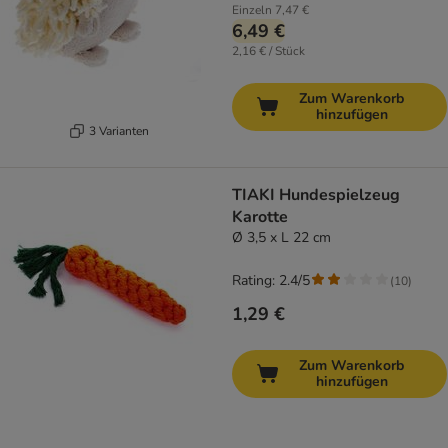
Einzeln
7,47 €
6,49 €
2,16 € / Stück
Zum Warenkorb
hinzufügen
3 Varianten
TIAKI Hundespielzeug
Karotte
Ø 3,5 x L 22 cm
Rating: 2.4/5
(
10
)
1,29 €
Zum Warenkorb
hinzufügen