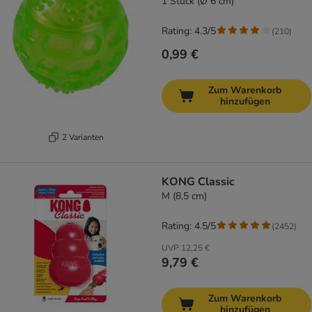
1 Stück (Ø 6 cm)
Rating: 4.3/5
(
210
)
0,99 €
Zum Warenkorb
hinzufügen
2 Varianten
KONG Classic
M (8,5 cm)
Rating: 4.5/5
(
2452
)
UVP
12,25 €
9,79 €
Zum Warenkorb
hinzufügen