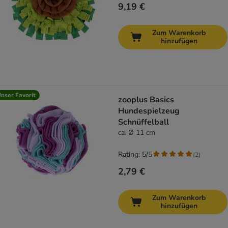
9,19 €
Zum Warenkorb
hinzufügen
nser Favorit
zooplus Basics
Hundespielzeug
Schnüffelball
ca. Ø 11 cm
Rating: 5/5
(
2
)
2,79 €
Zum Warenkorb
hinzufügen