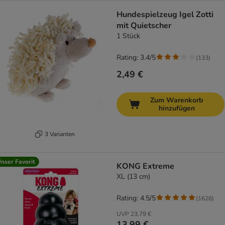
Hundespielzeug Igel Zotti
mit Quietscher
1 Stück
Rating: 3.4/5
(
133
)
2,49 €
Zum Warenkorb
hinzufügen
3 Varianten
nser Favorit
KONG Extreme
XL (13 cm)
Rating: 4.5/5
(
1626
)
UVP
23,79 €
13,99 €