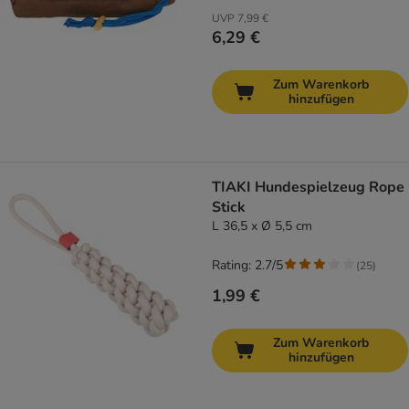
UVP
7,99 €
6,29 €
Zum Warenkorb
hinzufügen
TIAKI Hundespielzeug Rope
Stick
L 36,5 x Ø 5,5 cm
Rating: 2.7/5
(
25
)
1,99 €
Zum Warenkorb
hinzufügen