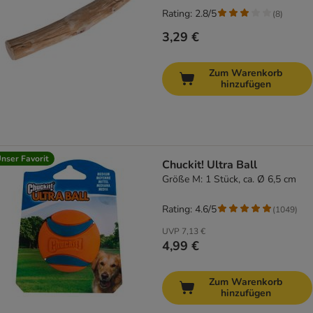
Rating: 2.8/5
(
8
)
3,29 €
Zum Warenkorb
hinzufügen
nser Favorit
Chuckit! Ultra Ball
Größe M: 1 Stück, ca. Ø 6,5 cm
Rating: 4.6/5
(
1049
)
UVP
7,13 €
4,99 €
Zum Warenkorb
hinzufügen