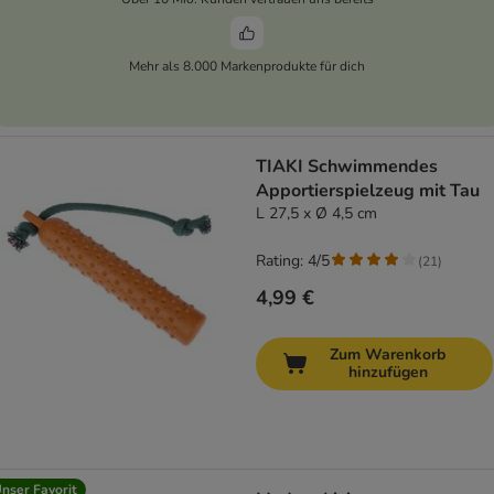
Mehr als 8.000 Markenprodukte für dich
TIAKI Schwimmendes
Apportierspielzeug mit Tau
L 27,5 x Ø 4,5 cm
Rating: 4/5
(
21
)
4,99 €
Zum Warenkorb
hinzufügen
nser Favorit