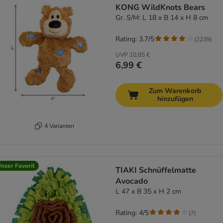
KONG WildKnots Bears
Gr. S/M: L 18 x B 14 x H 8 cm
Rating: 3.7/5
(
2239
)
UVP
10,85 €
6,99 €
Zum Warenkorb
hinzufügen
4 Varianten
nser Favorit
TIAKI Schnüffelmatte
Avocado
L 47 x B 35 x H 2 cm
Rating: 4/5
(
7
)