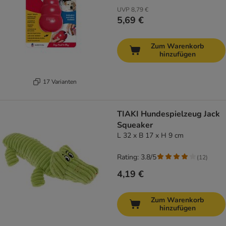
UVP
8,79 €
5,69 €
Zum Warenkorb
hinzufügen
17 Varianten
TIAKI Hundespielzeug Jack
Squeaker
L 32 x B 17 x H 9 cm
Rating: 3.8/5
(
12
)
4,19 €
Zum Warenkorb
hinzufügen