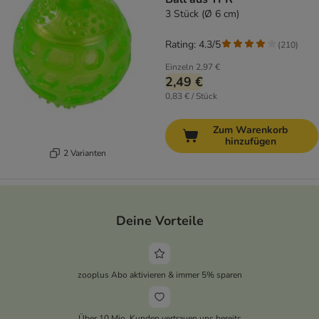
3 Stück (Ø 6 cm)
Rating: 4.3/5
(
210
)
Einzeln
2,97 €
2,49 €
0,83 € / Stück
Zum Warenkorb
hinzufügen
2 Varianten
Deine Vorteile
zooplus Abo aktivieren & immer 5% sparen
Über 10 Mio. Kunden vertrauen uns bereits