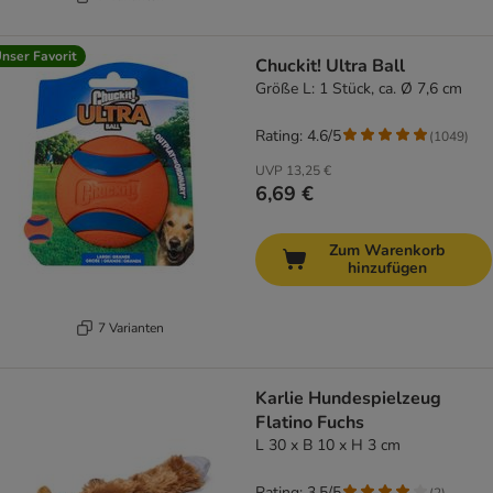
nser Favorit
Chuckit! Ultra Ball
Größe L: 1 Stück, ca. Ø 7,6 cm
Rating: 4.6/5
(
1049
)
UVP
13,25 €
6,69 €
Zum Warenkorb
hinzufügen
7 Varianten
Karlie Hundespielzeug
Flatino Fuchs
L 30 x B 10 x H 3 cm
Rating: 3.5/5
(
2
)