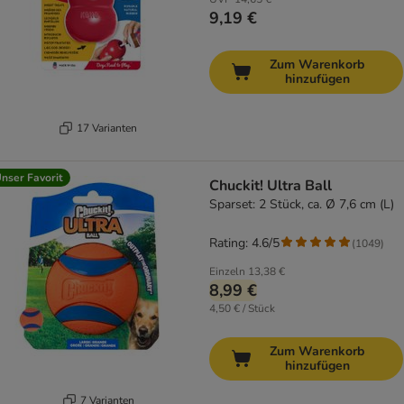
9,19 €
Zum Warenkorb
hinzufügen
17 Varianten
nser Favorit
Chuckit! Ultra Ball
Sparset: 2 Stück, ca. Ø 7,6 cm (L)
Rating: 4.6/5
(
1049
)
Einzeln
13,38 €
8,99 €
4,50 € / Stück
Zum Warenkorb
hinzufügen
7 Varianten