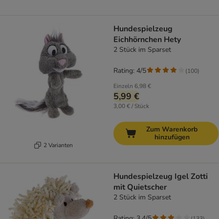
Hundespielzeug
Eichhörnchen Hety
2 Stück im Sparset
Rating: 4/5
(
100
)
Einzeln
6,98 €
5,99 €
3,00 € / Stück
Zum Warenkorb
hinzufügen
2 Varianten
Hundespielzeug Igel Zotti
mit Quietscher
2 Stück im Sparset
Rating: 3.4/5
(
133
)