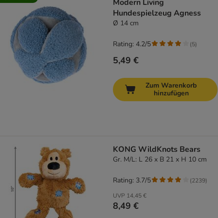
Modern Living
Hundespielzeug Agness
Ø 14 cm
Rating: 4.2/5
(
5
)
5,49 €
Zum Warenkorb
hinzufügen
KONG WildKnots Bears
Gr. M/L: L 26 x B 21 x H 10 cm
Rating: 3.7/5
(
2239
)
UVP
14,45 €
8,49 €