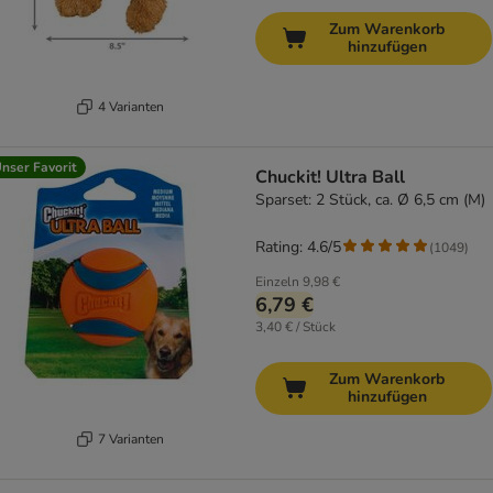
Zum Warenkorb
hinzufügen
4 Varianten
nser Favorit
Chuckit! Ultra Ball
Sparset: 2 Stück, ca. Ø 6,5 cm (M)
Rating: 4.6/5
(
1049
)
Einzeln
9,98 €
6,79 €
3,40 € / Stück
Zum Warenkorb
hinzufügen
7 Varianten