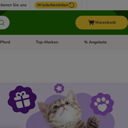
tieren Sie uns
Wiederbestellen
Warenkorb
Pferd
Top-Marken
% Angebote
: Fisch
tegorie-Menü öffnen: Vogel
Kategorie-Menü öffnen: Pferd
Kategorie-Menü öffnen: T