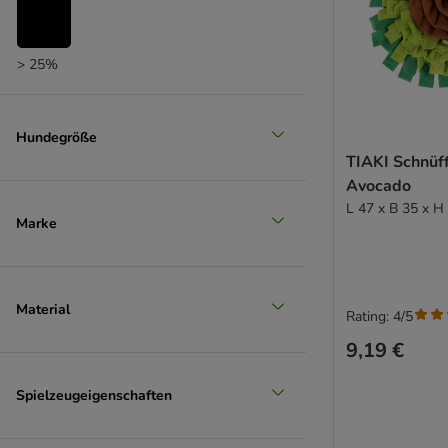
> 25%
(
57
)
Hundegröße
TIAKI Schnüf
> 35%
Avocado
L 47 x B 35 x H
(
52
)
Marke
> 50%
Material
Rating: 4/5
9,19 €
Spielzeugeigenschaften