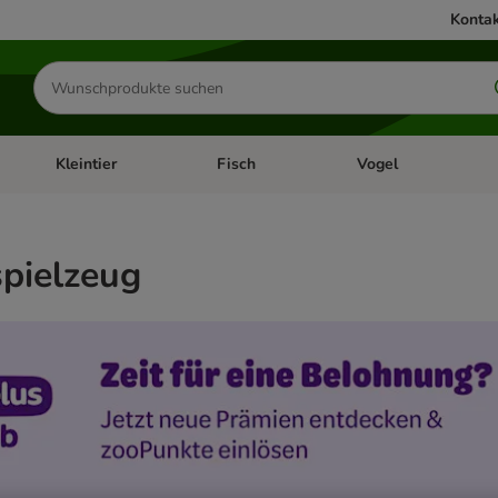
Kontak
Produkte
suchen
Kleintier
Fisch
Vogel
utter & Zubehör
Kategorie-Menü öffnen: Hundefutter & Zubehör
Kategorie-Menü öffnen: Kleintier
Kategorie-Menü öffnen
Ka
pielzeug