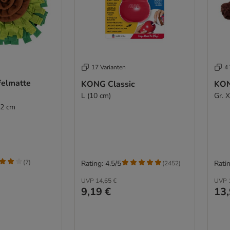
17 Varianten
4 
felmatte
KONG Classic
KON
L (10 cm)
Gr. 
 2 cm
(
7
)
Rating: 4.5/5
Ratin
(
2452
)
UVP
14,65 €
UVP
9,19 €
13,