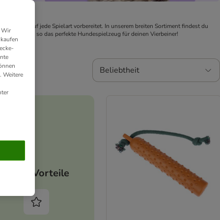
du perfekt auf jede Spielart vorbereitet. In unserem breiten Sortiment findest du 
 Wir
IT!
 und finde so das perfekte Hundespielzeug für deinen Vierbeiner!
nkaufen
ecke-
ante
können
Beliebtheit
. Weitere
ter
Deine Vorteile