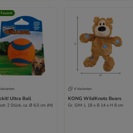
 Favorit
Varianten
4 Varianten
kit! Ultra Ball
KONG WildKnots Bears
et: 2 Stück, ca. Ø 6,5 cm (M)
Gr. S/M: L 18 x B 14 x H 8 cm