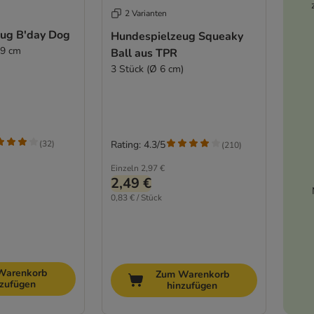
2 Varianten
ug B'day Dog
Hundespielzeug Squeaky
19 cm
Ball aus TPR
3 Stück (Ø 6 cm)
(
32
)
Rating: 4.3/5
(
210
)
Einzeln
2,97 €
2,49 €
0,83 € / Stück
Warenkorb
Zum Warenkorb
nzufügen
hinzufügen