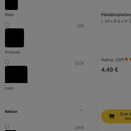
Trixie
Hundespielze
Bälle
L 24 x B 6 x H 
(
29
)
Frisbees
Rating: 3.8/5
(
219
)
4,49 €
mehr
Intelligenz
(
8
)
Aktion
Zum 
hi
(
364
)