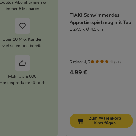
zooplus Abo aktivieren &
immer 5% sparen
TIAKI Schwimmendes
Apportierspielzeug mit Tau
L 27,5 x Ø 4,5 cm
Über 10 Mio. Kunden
vertrauen uns bereits
Rating: 4/5
(
21
)
4,99 €
Mehr als 8.000
Markenprodukte für dich
Zum Warenkorb
hinzufügen