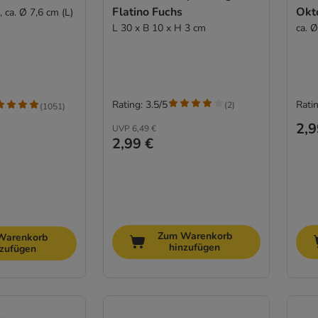
Flatino Fuchs
Okt
, ca. Ø 7,6 cm (L)
L 30 x B 10 x H 3 cm
ca. 
Rating: 3.5/5
Ratin
(
2
)
(
1051
)
2,9
UVP
6,49 €
2,99 €
Zum Warenkorb
Warenkorb
hinzufügen
nzufügen