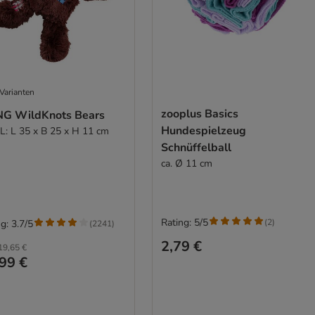
Varianten
zooplus Basics
G WildKnots Bears
Hundespielzeug
XL: L 35 x B 25 x H 11 cm
Schnüffelball
ca. Ø 11 cm
Rating: 5/5
(
2
)
g: 3.7/5
(
2241
)
2,79 €
19,65 €
99 €