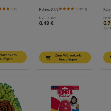
(
5
)
Rating: 3.7/5
Ratin
(
2241
)
UVP
14,45 €
Einze
8,49 €
6,7
3,40 
Warenkorb
Zum Warenkorb
nzufügen
hinzufügen