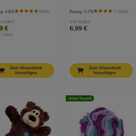
g: 4.6/5
Rating: 3.7/5
(
1051
)
(
2241
)
ln
9,98 €
UVP
10,85 €
9 €
6,99 €
€ / Stück
Zum Warenkorb
Zum Warenkorb
hinzufügen
hinzufügen
Unser Favorit