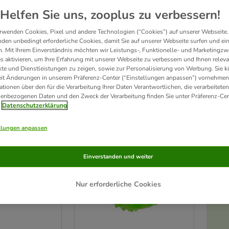
Helfen Sie uns, zooplus zu verbessern!
heln oder kauen - Hunde lieben es zu spielen. Mit 
Hundespielzeug 
von zooplus bist 
rwenden Cookies, Pixel und andere Technologien (“Cookies”) auf unserer Webseite.
auspielzeug
 und vieles mehr. Wähle dabei aus TOP-Marken wie 
KONG 
oder 
CHUCK
den unbedingt erforderliche Cookies, damit Sie auf unserer Webseite surfen und ei
. Mit Ihrem Einverständnis möchten wir Leistungs-, Funktionelle- und Marketingzw
s aktivieren, um Ihre Erfahrung mit unserer Webseite zu verbessern und Ihnen relev
te und Dienstleistungen zu zeigen, sowie zur Personalisierung von Werbung. Sie 
Produkte
eit Änderungen in unserem Präferenz-Center (“Einstellungen anpassen”) vornehmen
ationen über den für die Verarbeitung Ihrer Daten Verantwortlichen, die verarbeiteten
enbezogenen Daten und den Zweck der Verarbeitung finden Sie unter Präferenz-Cen
ve been changed
Datenschutzerklärung
Unser Favorit
llungen anpassen
Einverstanden und weiter
Nur erforderliche Cookies