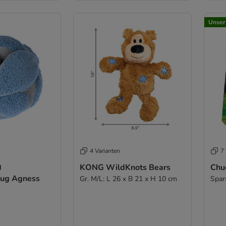
Unser
4 Varianten
7 
g
KONG WildKnots Bears
Chuc
eug Agness
Gr. M/L: L 26 x B 21 x H 10 cm
Spars