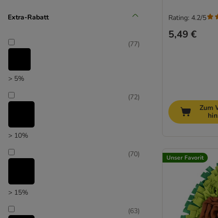
(
61
)
Extra-Rabatt
Rating: 4.2/5
5,49 €
(
77
)
Unser Favorit
> 5%
(
72
)
Zum 
hi
> 10%
(
70
)
Unser Favorit
> 15%
(
63
)