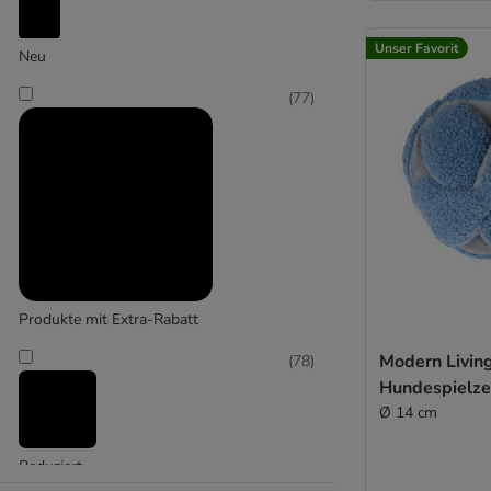
Kratzspielzeug
Unser Favorit
Neu
(
344
)
(
77
)
Kuscheltiere (ohne Maus)
Produkte mit Extra-Rabatt
Modern Livin
(
78
)
Hundespielz
Ø 14 cm
Reduziert