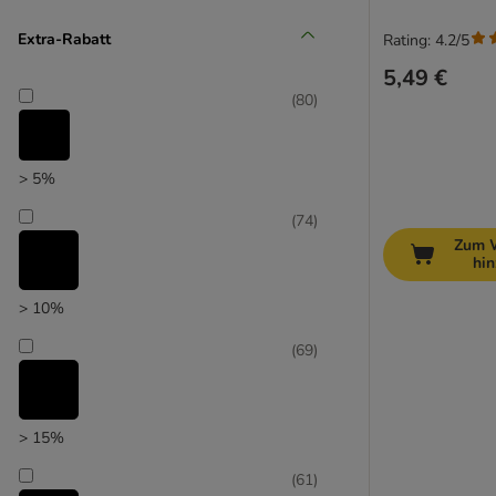
(
61
)
Extra-Rabatt
Rating: 4.2/5
5,49 €
(
80
)
Unser Favorit
> 5%
(
74
)
Zum 
hi
> 10%
(
69
)
> 15%
(
61
)