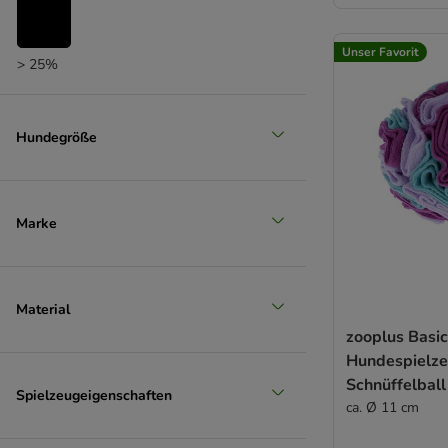
Unser Favorit
> 25%
(
54
)
Hundegröße
> 35%
(
49
)
Marke
> 50%
Material
zooplus Basi
Hundespielz
Schnüffelball
Spielzeugeigenschaften
ca. Ø 11 cm