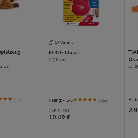
17 Varianten
spielzeug
TIA
KONG Classic
Okt
L (10 cm)
 3 cm
ca. 
Ratin
(
2
)
Rating: 4.5/5
(
2452
)
2,9
UVP
14,65 €
10,49 €