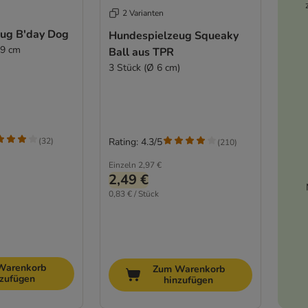
2 Varianten
ug B'day Dog
Hundespielzeug Squeaky
19 cm
Ball aus TPR
3 Stück (Ø 6 cm)
(
32
)
Rating: 4.3/5
(
210
)
Einzeln
2,97 €
2,49 €
0,83 € / Stück
Warenkorb
Zum Warenkorb
nzufügen
hinzufügen