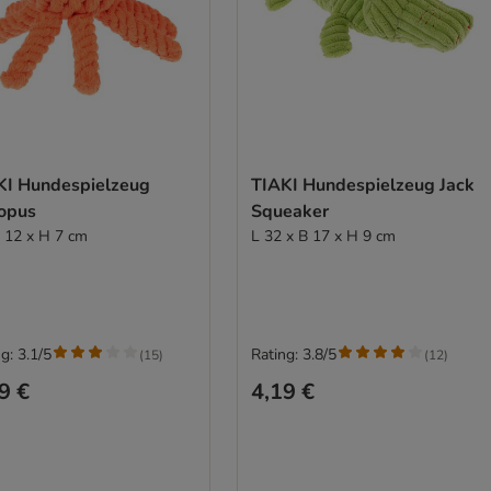
KI Hundespielzeug
TIAKI Hundespielzeug Jack
opus
Squeaker
Ø 12 x H 7 cm
L 32 x B 17 x H 9 cm
g: 3.1/5
Rating: 3.8/5
(
15
)
(
12
)
9 €
4,19 €