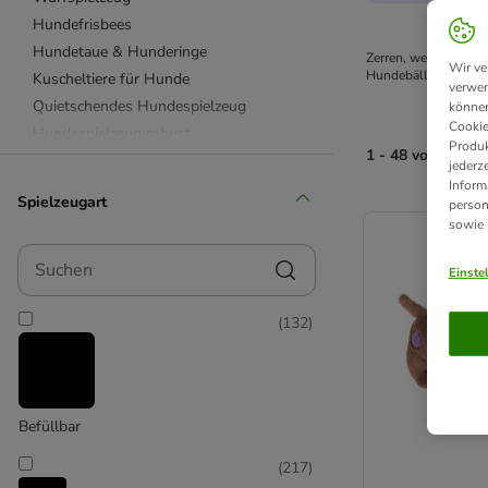
Hundefrisbees
Hundetaue & Hunderinge
Zerren, werfen, kusc
Wir ve
Hundebälle, Taue, 
K
Kuscheltiere für Hunde
verwen
Quietschendes Hundespielzeug
können
Cookie
Hundespielzeug robust
Produk
1 - 48 von 1103 
Hundespielzeug Gummi & Latex
jederz
Inform
Hundespielzeug aus Plüsch
Spielzeugart
person
product items ha
Beetzees
sowie
Bobby
Suchen
Chuckit!
Einste
Designed by Lotte
(
132
)
Ferplast
HUNTER
KONG
Modern Living
Befüllbar
Nomad Tales
Nylabone
(
217
)
TIAKI