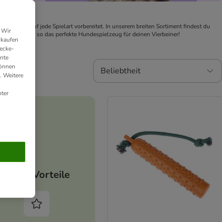
du perfekt auf jede Spielart vorbereitet. In unserem breiten Sortiment findest du 
 Wir
IT!
 und finde so das perfekte Hundespielzeug für deinen Vierbeiner!
nkaufen
ecke-
ante
können
Beliebtheit
. Weitere
ter
Deine Vorteile