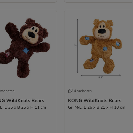
Varianten
4 Varianten
G WildKnots Bears
KONG WildKnots Bears
XL: L 35 x B 25 x H 11 cm
Gr. M/L: L 26 x B 21 x H 10 cm