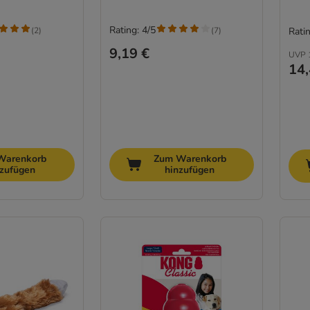
Rating: 4/5
(
2
)
(
7
)
Ratin
9,19 €
UVP
14,
Warenkorb
Zum Warenkorb
nzufügen
hinzufügen