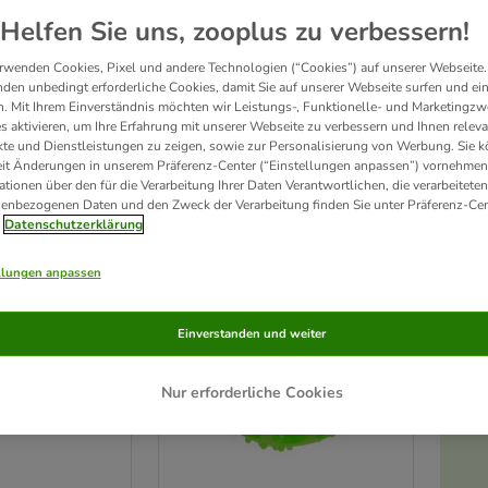
Helfen Sie uns, zooplus zu verbessern!
heln oder kauen - Hunde lieben es zu spielen. Mit 
Hundespielzeug 
von zooplus bist 
rwenden Cookies, Pixel und andere Technologien (“Cookies”) auf unserer Webseite.
auspielzeug
 und vieles mehr. Wähle dabei aus TOP-Marken wie 
KONG 
oder 
CHUCK
den unbedingt erforderliche Cookies, damit Sie auf unserer Webseite surfen und ei
. Mit Ihrem Einverständnis möchten wir Leistungs-, Funktionelle- und Marketingzw
s aktivieren, um Ihre Erfahrung mit unserer Webseite zu verbessern und Ihnen relev
te und Dienstleistungen zu zeigen, sowie zur Personalisierung von Werbung. Sie 
Produkte
eit Änderungen in unserem Präferenz-Center (“Einstellungen anpassen”) vornehmen
ationen über den für die Verarbeitung Ihrer Daten Verantwortlichen, die verarbeiteten
enbezogenen Daten und den Zweck der Verarbeitung finden Sie unter Präferenz-Cen
ve been changed
Datenschutzerklärung
Unser Favorit
llungen anpassen
Einverstanden und weiter
Nur erforderliche Cookies