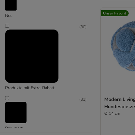
Kratzspielzeug
Unser Favorit
Neu
(
342
)
(
80
)
Kuscheltiere (ohne Maus)
Produkte mit Extra-Rabatt
Modern Livin
(
81
)
Hundespielz
Ø 14 cm
Reduziert