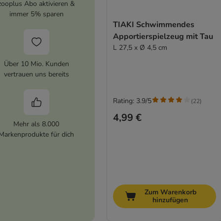
zooplus Abo aktivieren &
immer 5% sparen
TIAKI Schwimmendes
Apportierspielzeug mit Tau
L 27,5 x Ø 4,5 cm
Über 10 Mio. Kunden
vertrauen uns bereits
Rating: 3.9/5
(
22
)
4,99 €
Mehr als 8.000
Markenprodukte für dich
Zum Warenkorb
hinzufügen