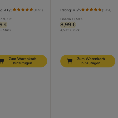
g: 4.6/5
Rating: 4.6/5
(
1051
)
(
1051
)
ln
9,98 €
Einzeln
17,58 €
9 €
8,99 €
€ / Stück
4,50 € / Stück
Zum Warenkorb
Zum Warenkorb
hinzufügen
hinzufügen