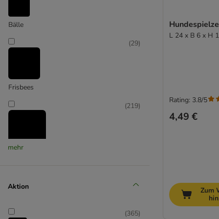
Trixie
Hundespielze
Bälle
L 24 x B 6 x H 
(
29
)
Frisbees
Rating: 3.8/5
(
219
)
4,49 €
mehr
Intelligenz
(
8
)
Aktion
Zum 
hi
(
365
)