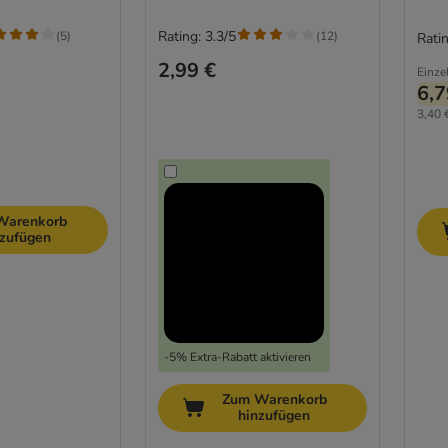
Rating: 3.3/5
(
5
)
(
12
)
Ratin
2,99 €
Einze
6,7
3,40 
Warenkorb
nzufügen
-5% Extra-Rabatt aktivieren
Zum Warenkorb
hinzufügen