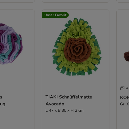
Unser Favorit
4 
cs
TIAKI Schnüffelmatte
KON
eug
Avocado
Gr. 
L 47 x B 35 x H 2 cm