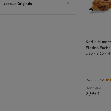
zooplus Originals
Karlie Hunde
Flatino Fuchs
L 30 x B 10 x H
Rating: 3.5/5
UVP
6,49 €
2,99 €