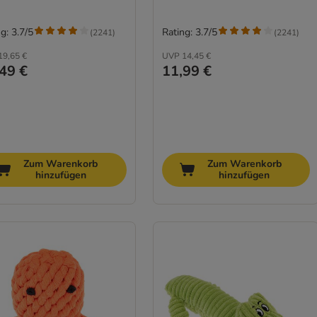
g: 3.7/5
Rating: 3.7/5
(
2241
)
(
2241
)
19,65 €
UVP
14,45 €
49 €
11,99 €
Zum Warenkorb
Zum Warenkorb
hinzufügen
hinzufügen