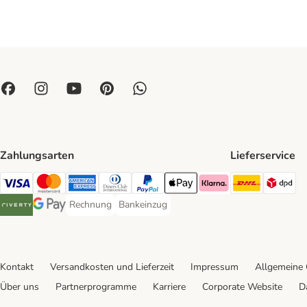
Zahlungsarten
Lieferservice
DHL Ship
DP
Visa Payment Method
Mastercard Payment Method
American Express Payment Method
Diners Club Payment Method
PayPal Payment Method
Apple Pay Payment Method
Klarna Payment Method
Rechnung
Bankeinzug
Rechnung Payment Method
Bankeinzug Payment Method
Riverty Payment Method
Google Pay Payment Method
Kontakt
Versandkosten und Lieferzeit
Impressum
Allgemeine
Über uns
Partnerprogramme
Karriere
Corporate Website
D