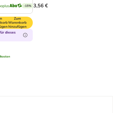
3,56 €
-15%
m
Zum
korb
Warenkorb
fügen
hinzufügen
ür dieses
dkosten