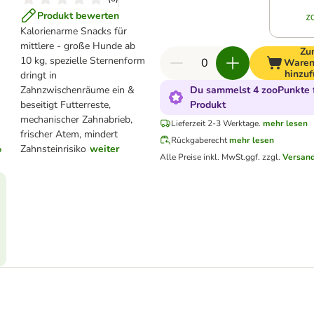
Produkt bewerten
Kalorienarme Snacks für
mittlere - große Hunde ab
Zu
10 kg, spezielle Sternenform
Waren
hinzu
dringt in
Zahnzwischenräume ein &
Du sammelst 4 zooPunkte f
beseitigt Futterreste,
Produkt
mechanischer Zahnabrieb,
Lieferzeit 2-3 Werktage.
mehr lesen
frischer Atem, mindert
Rückgaberecht
mehr lesen
Zahnsteinrisiko
weiter
Alle Preise inkl. MwSt.
ggf. zzgl.
Versan