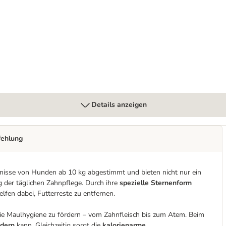
 Meat 6 x 150 g Schale
Details anzeigen
fehlung
rfnisse von Hunden ab 10 kg abgestimmt und bieten nicht nur ein
 der täglichen Zahnpflege. Durch ihre
spezielle Sternenform
fen dabei, Futterreste zu entfernen.
ie Maulhygiene zu fördern – vom Zahnfleisch bis zum Atem. Beim
ndern
kann. Gleichzeitig sorgt die
kalorienarme