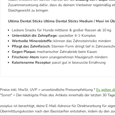
Zusammensetzung dafür, dass du deinem Vierbeiner regelmäßig e
Gleichgewicht zu bringen.
Ultima Dental Sticks Ultima Dental Sticks Medium / Maxi im Übe
Leckere Snacks für Hunde mittlerer & großer Rassen ab 10 kg
Unterstützt die Zahnpflege:
spezieller 4-1-Komplex
Wertvolle Mineralstoffe:
können das Zahnsteinrisiko mindern
Pflegt das Zahnfleisch:
Sternen-Form dringt tief in Zahnzwisch
Gegen Plaque:
mechanischer Zahnabrieb
beim Kauen
Frischerer Atem:
kann unangenehmen Maulgeruch mindern
Kalorienarme Rezeptur:
passt gut in bewusste Ernährung
Preise inkl. MwSt. UVP = unverbindliche Preisempfehlung *
Es gelten d
"Sonst" = Der niedrigste Preis des Artikels innerhalb der letzten 30 Tage
zooplus ist berechtigt, deine E-Mail-Adresse für Direktwerbung für eig
Übermittlungskosten nach den Basistarifen entstehen, indem du den zoo