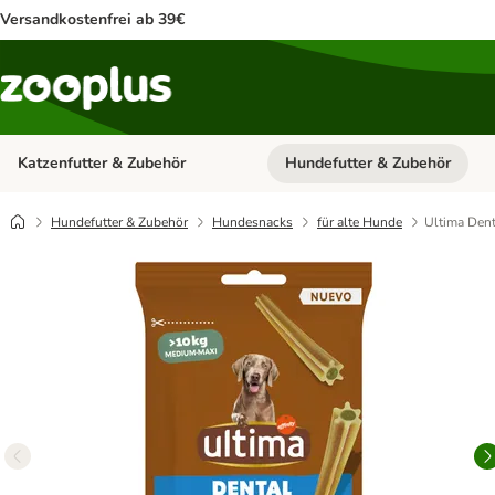
Versandkostenfrei ab 39€
Katzenfutter & Zubehör
Hundefutter & Zubehör
Kategorie-Menü öffnen: Katzenf
Hundefutter & Zubehör
Hundesnacks
für alte Hunde
Ultima Dent