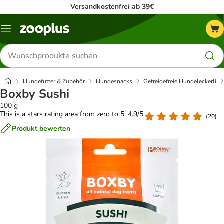
Versandkostenfrei ab 39€
Menü
Produkte
suchen
Hundefutter & Zubehör
Hundesnacks
Getreidefreie Hundeleckerli
Boxby Sushi
100 g
This is a stars rating area from zero to 5: 4.9/5
(
20
)
Produkt bewerten