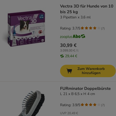
Vectra 3D für Hunde von 10
bis 25 kg
3 Pipetten x 3,6 ml
Rating: 3.7/5
(
7
)
30,99 €
3.099,00 € / l
29,44 €
Zum Warenkorb
hinzufügen
FURminator Doppelbürste
L 21 x B 6,5 x H 4 cm
Rating: 3.9/5
(
7
)
UVP
20,49 €