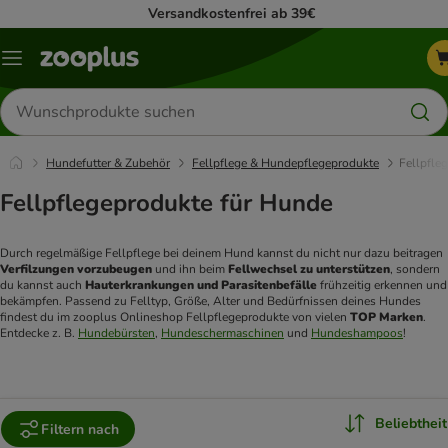
Versandkostenfrei ab 39€
Menü
Produkte
suchen
Hundefutter & Zubehör
Fellpflege & Hundepflegeprodukte
Fellpfle
Fellpflegeprodukte für Hunde
Durch regelmäßige Fellpflege bei deinem Hund kannst du nicht nur dazu beitragen 
Verfilzungen vorzubeugen
 und ihn beim 
Fellwechsel zu unterstützen
, sondern 
du kannst auch 
Hauterkrankungen und Parasitenbefälle
 frühzeitig erkennen und 
bekämpfen. Passend zu Felltyp, Größe, Alter und Bedürfnissen deines Hundes 
findest du im zooplus Onlineshop Fellpflegeprodukte von vielen 
TOP Marken
. 
Entdecke z. B. 
Hundebürsten
, 
Hundeschermaschinen
 und 
Hundeshampoos
!
Beliebtheit
Filtern nach