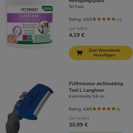
Reinigungspads
50 Pads
Rating: 4.6/5
(
14
)
UVP
4,99 €
4,19 €
Zum Warenkorb
hinzufügen
FURminator deShedding
Tool L Langhaar
Kammbreite 9,6 cm
Rating: 4.8/5
(
8
)
UVP
47,99 €
30,99 €