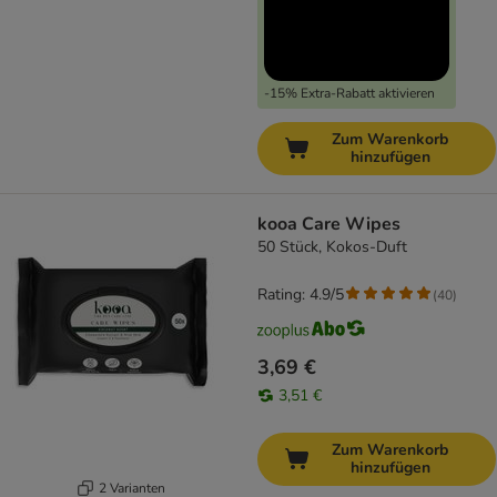
-15% Extra-Rabatt aktivieren
Zum Warenkorb
hinzufügen
kooa Care Wipes
50 Stück, Kokos-Duft
Rating: 4.9/5
(
40
)
3,69 €
3,51 €
Zum Warenkorb
hinzufügen
2 Varianten