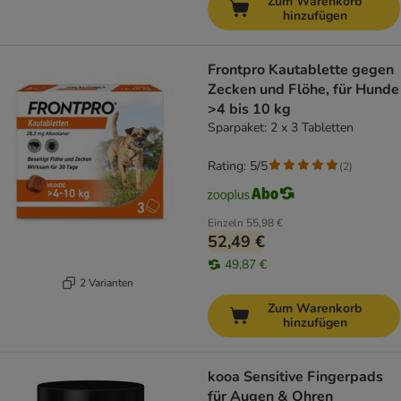
Zum Warenkorb
hinzufügen
Frontpro Kautablette gegen
Zecken und Flöhe, für Hunde
>4 bis 10 kg
Sparpaket: 2 x 3 Tabletten
Rating: 5/5
(
2
)
Einzeln
55,98 €
52,49 €
49,87 €
2 Varianten
Zum Warenkorb
hinzufügen
kooa Sensitive Fingerpads
für Augen & Ohren