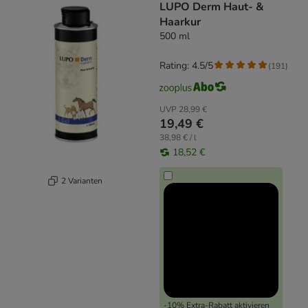
LUPO Derm Haut- &
Haarkur
500 ml
Rating: 4.5/5
(
191
)
UVP
28,99 €
19,49 €
38,98 € / l
18,52 €
2 Varianten
-10% Extra-Rabatt aktivieren