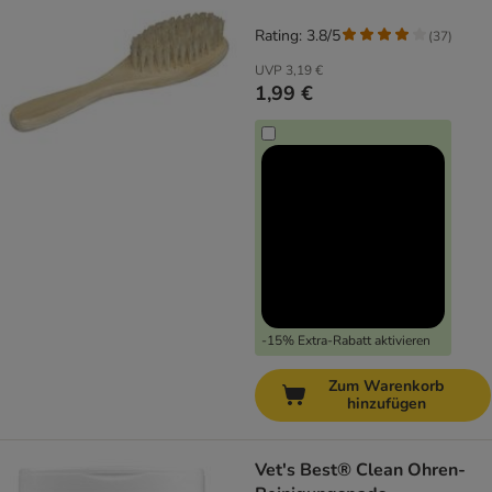
Rating: 3.8/5
(
37
)
UVP
3,19 €
1,99 €
-15% Extra-Rabatt aktivieren
Zum Warenkorb
hinzufügen
Vet's Best® Clean Ohren-