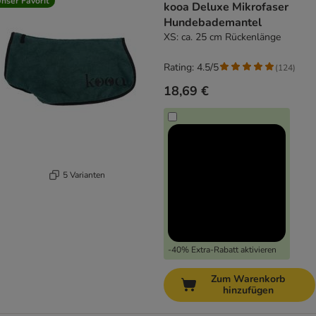
nser Favorit
kooa Deluxe Mikrofaser
Hundebademantel
XS: ca. 25 cm Rückenlänge
Rating: 4.5/5
(
124
)
18,69 €
5 Varianten
-40% Extra-Rabatt aktivieren
Zum Warenkorb
hinzufügen