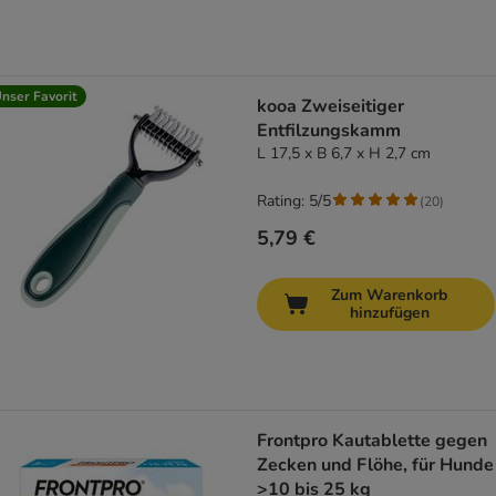
nser Favorit
kooa Zweiseitiger
Entfilzungskamm
L 17,5 x B 6,7 x H 2,7 cm
Rating: 5/5
(
20
)
5,79 €
Zum Warenkorb
hinzufügen
Frontpro Kautablette gegen
Zecken und Flöhe, für Hunde
>10 bis 25 kg