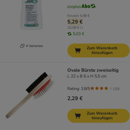
Einzeln
5,98 €
5,29 €
10,58 € / l
5,03 €
4 Varianten
Zum Warenkorb
hinzufügen
Ovale Bürste zweiseitig
L 22 x B 6 x H 5,5 cm
Rating: 3.8/5
(
10
)
2,29 €
Zum Warenkorb
hinzufügen