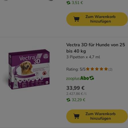
3,51 €
Zum Warenkorb
hinzufügen
Vectra 3D für Hunde von 25
bis 40 kg
3 Pipetten x 4,7 ml
Rating: 5/5
(
2
)
33,99 €
2.427,86 € / l
32,29 €
Zum Warenkorb
hinzufügen