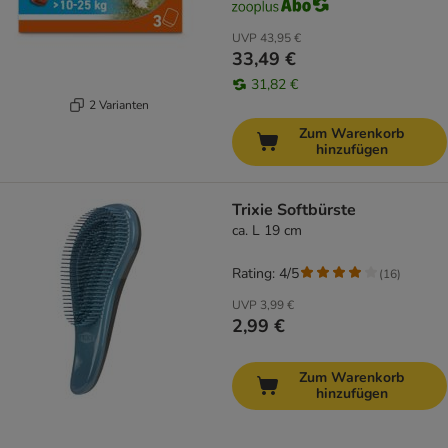
UVP
43,95 €
33,49 €
31,82 €
2 Varianten
Zum Warenkorb
hinzufügen
Trixie Softbürste
ca. L 19 cm
Rating: 4/5
(
16
)
UVP
3,99 €
2,99 €
Zum Warenkorb
hinzufügen