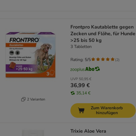
Frontpro Kautablette gegen
Zecken und Flöhe, für Hunde
>25 bis 50 kg
3 Tabletten
Rating: 5/5
(
2
)
UVP
50,95 €
36,99 €
35,14 €
2 Varianten
Zum Warenkorb
hinzufügen
Trixie Aloe Vera