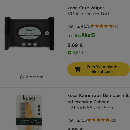
kooa Care Wipes
50 Stück, Erdbeer-Duft
Rating: 4.9/5
(
40
)
3,69 €
3,51 €
Zum Warenkorb
hinzufügen
2 Varianten
kooa Kamm aus Bambus mit
rotierenden Zähnen
L 21,5 x B 5,5 x H 1,5 cm
Rating: 5/5
(
12
)