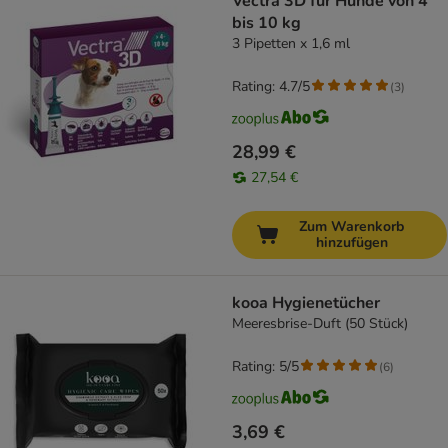
Vectra 3D für Hunde von 4
bis 10 kg
3 Pipetten x 1,6 ml
Rating: 4.7/5
(
3
)
28,99 €
27,54 €
Zum Warenkorb
hinzufügen
kooa Hygienetücher
Meeresbrise-Duft (50 Stück)
Rating: 5/5
(
6
)
3,69 €