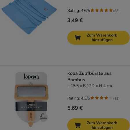
Rating: 4.6/5
(
68
)
3,49 €
Zum Warenkorb
hinzufügen
kooa Zupfbürste aus
Bambus
L 15,5 x B 12,2 x H 4 cm
Rating: 4.3/5
(
11
)
5,69 €
Zum Warenkorb
hinzufügen