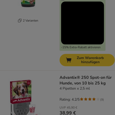
2 Varianten
-15% Extra-Rabatt aktivieren
Zum Warenkorb
hinzufügen
Advantix® 250 Spot-on für
Hunde, von 10 bis 25 kg
4 Pipetten x 2,5 ml
Rating: 4.2/5
(
9
)
UVP
45,90 €
38,99 €