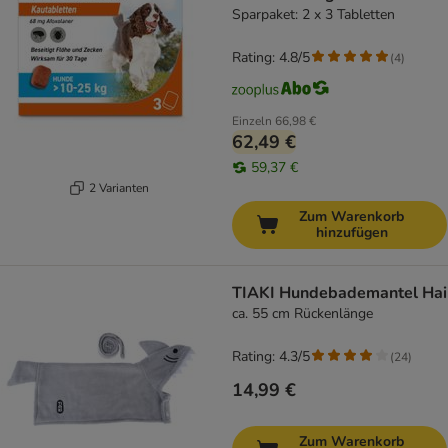
Sparpaket: 2 x 3 Tabletten
Rating: 4.8/5
(
4
)
Einzeln
66,98 €
62,49 €
59,37 €
2 Varianten
Zum Warenkorb
hinzufügen
TIAKI Hundebademantel Hai
ca. 55 cm Rückenlänge
Rating: 4.3/5
(
24
)
14,99 €
Zum Warenkorb