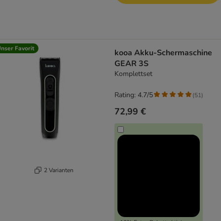
nser Favorit
kooa Akku-Schermaschine
GEAR 3S
Komplettset
Rating: 4.7/5
(
51
)
72,99 €
2 Varianten