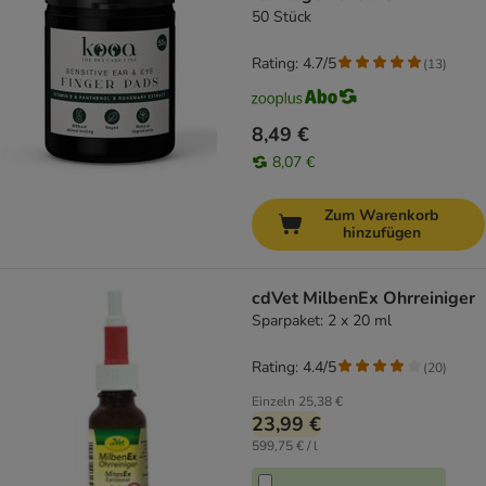
50 Stück
Rating: 4.7/5
(
13
)
8,49 €
8,07 €
Zum Warenkorb
hinzufügen
cdVet MilbenEx Ohrreiniger
Sparpaket: 2 x 20 ml
Rating: 4.4/5
(
20
)
Einzeln
25,38 €
23,99 €
599,75 € / l