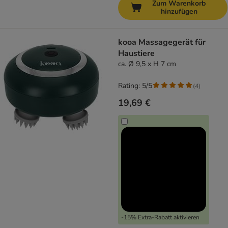
Zum Warenkorb
hinzufügen
kooa Massagegerät für
Haustiere
ca. Ø 9,5 x H 7 cm
Rating: 5/5
(
4
)
19,69 €
-15% Extra-Rabatt aktivieren