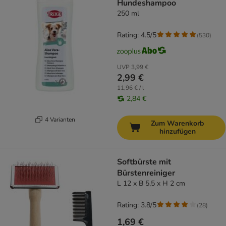
Hundeshampoo
250 ml
Rating: 4.5/5
(
530
)
UVP
3,99 €
2,99 €
11,96 € / l
2,84 €
4 Varianten
Zum Warenkorb
hinzufügen
Softbürste mit
Bürstenreiniger
L 12 x B 5,5 x H 2 cm
Rating: 3.8/5
(
28
)
1,69 €