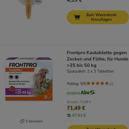
4,99 €
Zum Warenkorb
hinzufügen
Frontpro Kautablette gegen
Zecken und Flöhe, für Hunde
>25 bis 50 kg
Sparpaket: 2 x 3 Tabletten
Rating: 5/5
(
2
)
Einzeln
73,98 €
71,49 €
67,92 €
2 Varianten