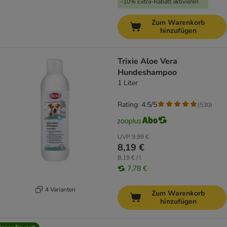
-10% Extra-Rabatt aktivieren
Zum Warenkorb
hinzufügen
Trixie Aloe Vera
Hundeshampoo
1 Liter
Rating: 4.5/5
(
530
)
UVP
9,99 €
8,19 €
8,19 € / l
7,78 €
4 Varianten
Zum Warenkorb
hinzufügen