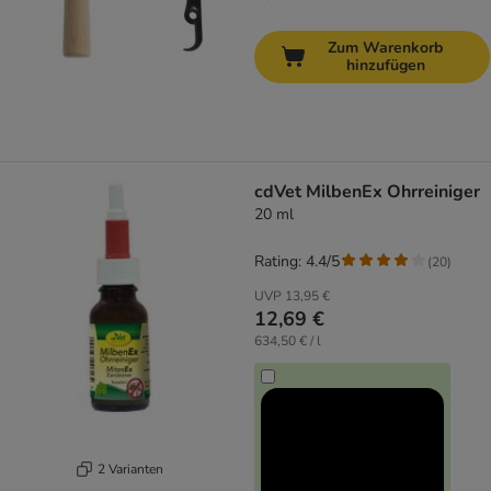
Zum Warenkorb
hinzufügen
cdVet MilbenEx Ohrreiniger
20 ml
Rating: 4.4/5
(
20
)
UVP
13,95 €
12,69 €
634,50 € / l
2 Varianten