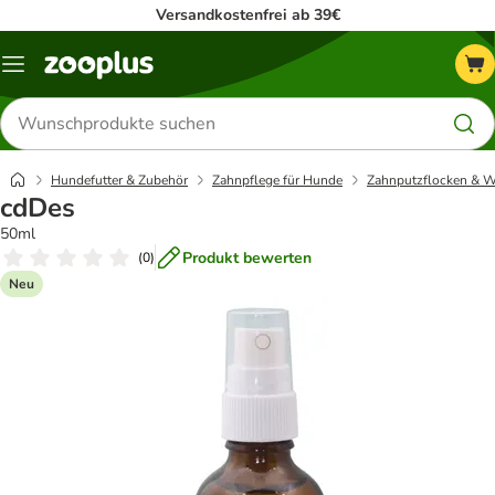
Versandkostenfrei ab 39€
Menü
Produkte
suchen
Hundefutter & Zubehör
Zahnpflege für Hunde
Zahnputzflocken & W
cdDes
50ml
Produkt bewerten
(
0
)
Neu