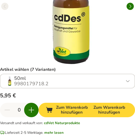
Artikel wählen (7 Varianten)
50ml
9980179718.2
5,95 €
Zum Warenkorb
Zum Warenkorb
hinzufügen
hinzufügen
Versandt und verkauft von
:
cdVet Naturprodukte
Lieferzeit 2-5 Werktage.
mehr lesen