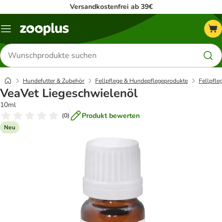
Versandkostenfrei ab 39€
Menü
Produkte
suchen
Hundefutter & Zubehör
Fellpflege & Hundepflegeprodukte
Fellpfle
VeaVet Liegeschwielenöl
10ml
Produkt bewerten
(
0
)
Neu