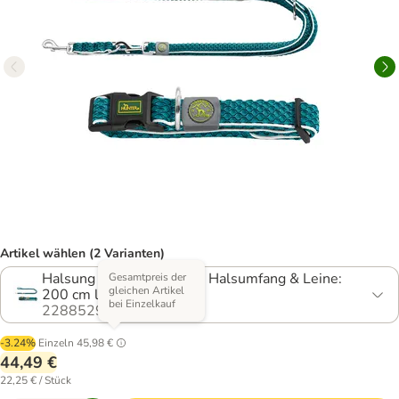
Artikel wählen (2 Varianten)
Halsung S-M: 30 - 43 cm Halsumfang & Leine:
Gesamtpreis der
gleichen Artikel
200 cm lang
bei Einzelkauf
2288529.0
-3.24%
Einzeln
45,98 €
44,49 €
22,25 € / Stück