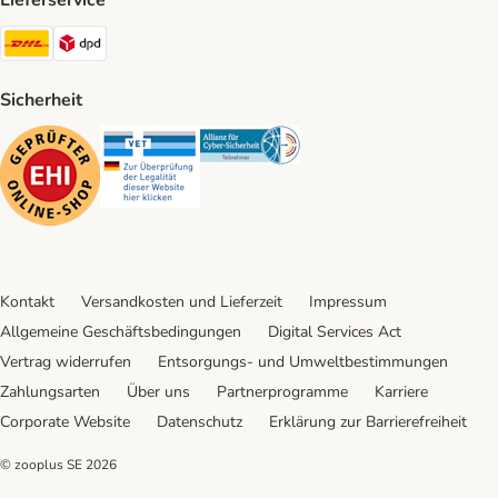
Lieferservice
DHL Shipping Method
DPD Shipping Method
Sicherheit
Security
Security
Security
Kontakt
Versandkosten und Lieferzeit
Impressum
Allgemeine Geschäftsbedingungen
Digital Services Act
Vertrag widerrufen
Entsorgungs- und Umweltbestimmungen
Zahlungsarten
Über uns
Partnerprogramme
Karriere
Corporate Website
Datenschutz
Erklärung zur Barrierefreiheit
© zooplus SE
2026