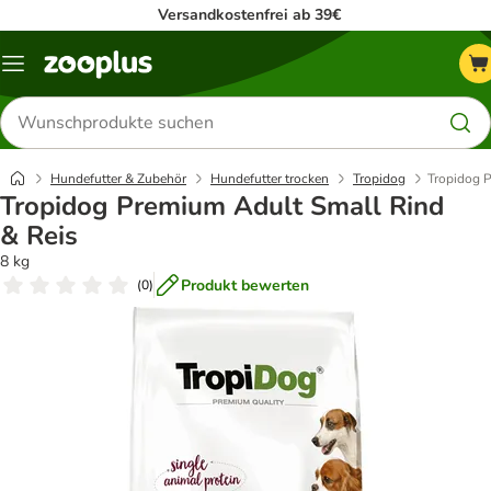
Versandkostenfrei ab 39€
Menü
Produkte
suchen
Hundefutter & Zubehör
Hundefutter trocken
Tropidog
Tropidog P
Tropidog Premium Adult Small Rind
& Reis
8 kg
Produkt bewerten
(
0
)