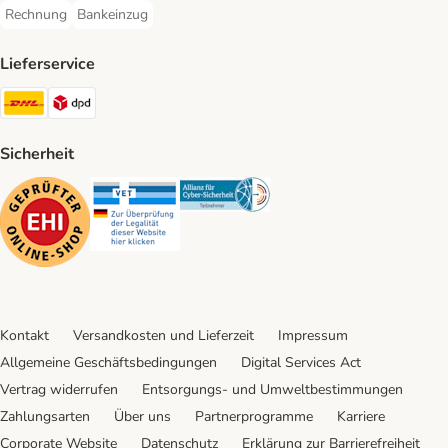
Rechnung
Bankeinzug
Rechnung Payment Method
Bankeinzug Payment Method
Lieferservice
DHL Shipping Method
DPD Shipping Method
Sicherheit
Security
Security
Security
Kontakt
Versandkosten und Lieferzeit
Impressum
Allgemeine Geschäftsbedingungen
Digital Services Act
Vertrag widerrufen
Entsorgungs- und Umweltbestimmungen
Zahlungsarten
Über uns
Partnerprogramme
Karriere
Corporate Website
Datenschutz
Erklärung zur Barrierefreiheit