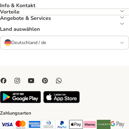
Info & Kontakt
Vorteile
Angebote & Services
Land auswählen
Deutschland / de
Zahlungsarten
Visa Payment Method
Mastercard Payment Method
American Express Payment Method
Diners Club Payment Method
PayPal Payment Method
Apple Pay Payment Method
Klarna Payment Method
Riverty Payment 
Google P