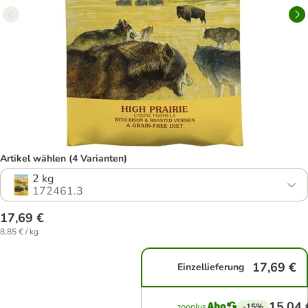
Artikel wählen (4 Varianten)
2 kg
172461.3
17,69 €
8,85 € / kg
17,69 €
Einzellieferung
15,04 
-15%