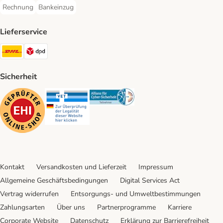
Rechnung
Bankeinzug
Rechnung Payment Method
Bankeinzug Payment Method
Lieferservice
DHL Shipping Method
DPD Shipping Method
Sicherheit
Security
Security
Security
Kontakt
Versandkosten und Lieferzeit
Impressum
Allgemeine Geschäftsbedingungen
Digital Services Act
Vertrag widerrufen
Entsorgungs- und Umweltbestimmungen
Zahlungsarten
Über uns
Partnerprogramme
Karriere
Corporate Website
Datenschutz
Erklärung zur Barrierefreiheit