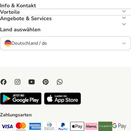
Info & Kontakt
Vorteile
Angebote & Services
Land auswählen
Deutschland / de
Zahlungsarten
Visa Payment Method
Mastercard Payment Method
American Express Payment Method
Diners Club Payment Method
PayPal Payment Method
Apple Pay Payment Method
Klarna Payment Method
Riverty Payment 
Google P