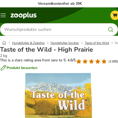
Versandkostenfrei ab 39€
Menü
Produkte
suchen
Hundefutter & Zubehör
Hundefutter trocken
Taste of the Wild
Ta
Taste of the Wild - High Prairie
2 kg
This is a stars rating area from zero to 5: 4.6/5
(
1180
)
Produkt bewerten