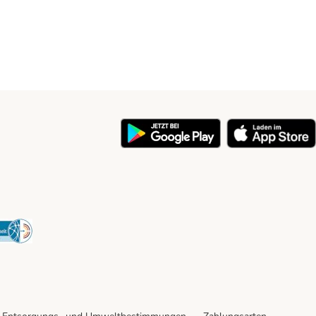
y
Security