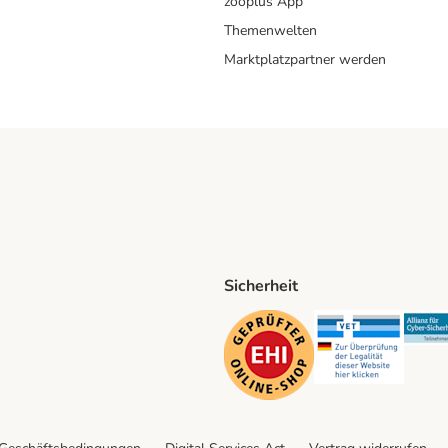
zooplus App
Themenwelten
Marktplatzpartner werden
Sicherheit
ping Method
D Shipping Method
Security
Securit