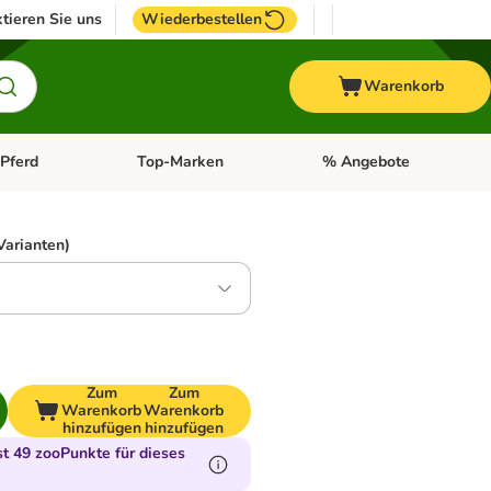
tieren Sie uns
Wiederbestellen
Warenkorb
Pferd
Top-Marken
% Angebote
: Fisch
tegorie-Menü öffnen: Vogel
Kategorie-Menü öffnen: Pferd
Kategorie-Menü öffnen: T
Varianten)
5
Zum
Zum
Warenkorb
Warenkorb
hinzufügen
hinzufügen
 49 zooPunkte für dieses