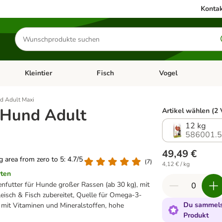
Kontak
Produkte
suchen
Kleintier
Fisch
Vogel
utter & Zubehör
Kategorie-Menü öffnen: Hundefutter & Zubehör
Kategorie-Menü öffnen: Kleintier
Kategorie-Menü öffnen
Ka
d Adult Maxi
 Hund Adult
Artikel wählen (2 
12 kg
586001.
49,49 €
ng area from zero to 5: 4.7/5
(
7
)
4,12 € / kg
rten
enfutter für Hunde großer Rassen (ab 30 kg), mit
eisch & Fisch zubereitet, Quelle für Omega-3-
Du sammelst
 mit Vitaminen und Mineralstoffen, hohe
Produkt