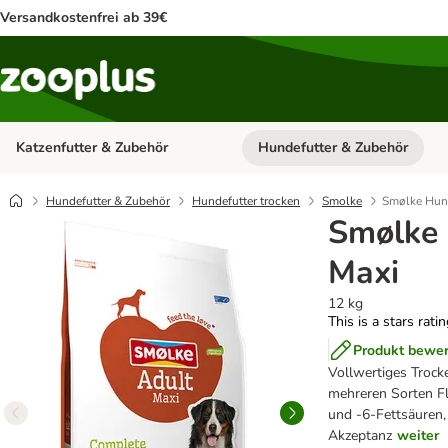
Versandkostenfrei ab 39€
Katzenfutter & Zubehör
Hundefutter & Zubehör
Kategorie-Menü öffnen: Katzenf
Hundefutter & Zubehör
Hundefutter trocken
Smolke
Smølke Hun
Smølke
Maxi
12 kg
This is a stars rati
Produkt bewe
Vollwertiges Trock
mehreren Sorten Fl
und -6-Fettsäuren,
Akzeptanz
weiter