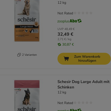
12 kg
Not Rated
UVP
48,49 €
32,49 €
2,71 € / kg
30,87 €
2 Varianten
Zum Warenkorb
hinzufügen
Schesir Dog Large Adult mit
Schinken
12 kg
Not Rated