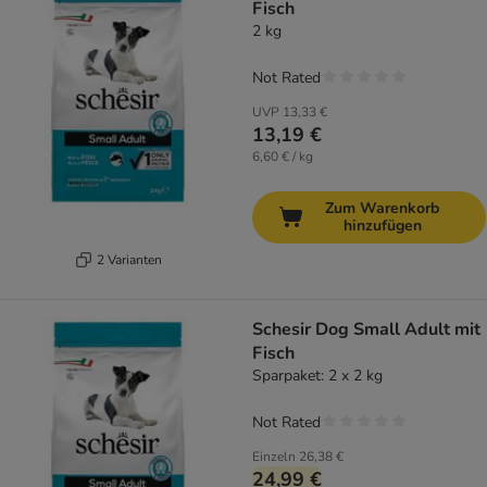
Fisch
2 kg
Not Rated
UVP
13,33 €
13,19 €
6,60 € / kg
Zum Warenkorb
hinzufügen
2 Varianten
Schesir Dog Small Adult mit
Fisch
Sparpaket: 2 x 2 kg
Not Rated
Einzeln
26,38 €
24,99 €