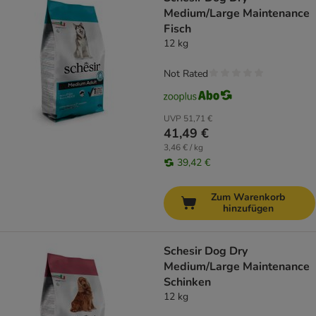
Medium/Large Maintenance
Fisch
12 kg
Not Rated
UVP
51,71 €
41,49 €
3,46 € / kg
39,42 €
Zum Warenkorb
hinzufügen
Schesir Dog Dry
Medium/Large Maintenance
Schinken
12 kg