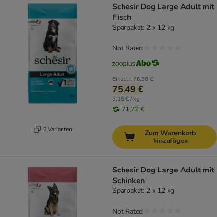
Schesir Dog Large Adult mit
Fisch
Sparpaket: 2 x 12 kg
Not Rated
Einzeln
76,98 €
75,49 €
3,15 € / kg
71,72 €
2 Varianten
Zum Warenkorb
hinzufügen
Schesir Dog Large Adult mit
Schinken
Sparpaket: 2 x 12 kg
Not Rated