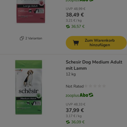
UVP
48,99 €
38,49 €
3,21 € / kg
36,57 €
2 Varianten
Zum Warenkorb
hinzufügen
Schesir Dog Medium Adult
mit Lamm
12 kg
Not Rated
UVP
48,33 €
37,99 €
3,17 € / kg
36,09 €