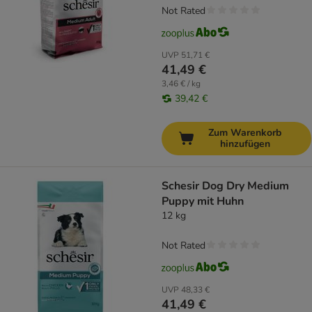
Not Rated
UVP
51,71 €
41,49 €
3,46 € / kg
39,42 €
Zum Warenkorb
hinzufügen
Schesir Dog Dry Medium
Puppy mit Huhn
12 kg
Not Rated
UVP
48,33 €
41,49 €