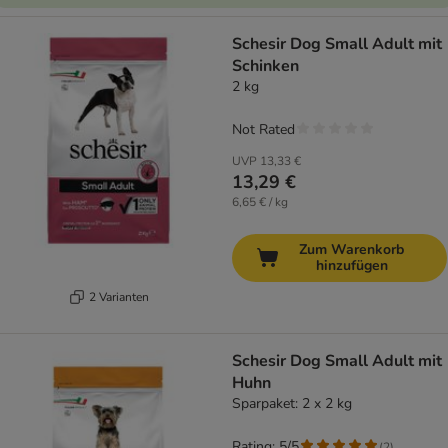
Schesir Dog Small Adult mit
Schinken
2 kg
Not Rated
UVP
13,33 €
13,29 €
6,65 € / kg
Zum Warenkorb
hinzufügen
2 Varianten
Schesir Dog Small Adult mit
Huhn
Sparpaket: 2 x 2 kg
Rating: 5/5
(
2
)