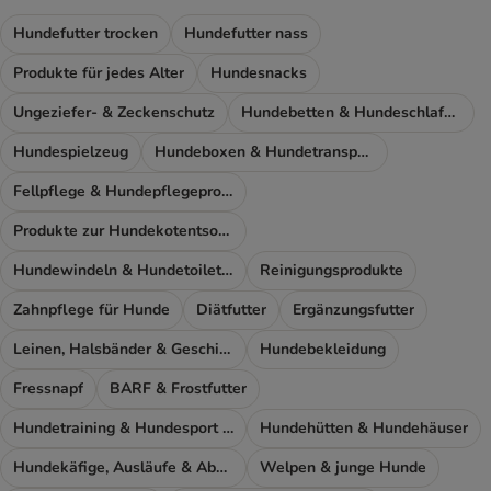
Hundefutter trocken
Hundefutter nass
Produkte für jedes Alter
Hundesnacks
Ungeziefer- & Zeckenschutz
Hundebetten & Hundeschlafplatz
Hundespielzeug
Hundeboxen & Hundetransport
Fellpflege & Hundepflegeprodukte
Produkte zur Hundekotentsorgung
Hundewindeln & Hundetoiletten
Reinigungsprodukte
Zahnpflege für Hunde
Diätfutter
Ergänzungsfutter
Leinen, Halsbänder & Geschirre
Hundebekleidung
Fressnapf
BARF & Frostfutter
Hundetraining & Hundesport Zubehör
Hundehütten & Hundehäuser
Hundekäfige, Ausläufe & Absperrgitter
Welpen & junge Hunde