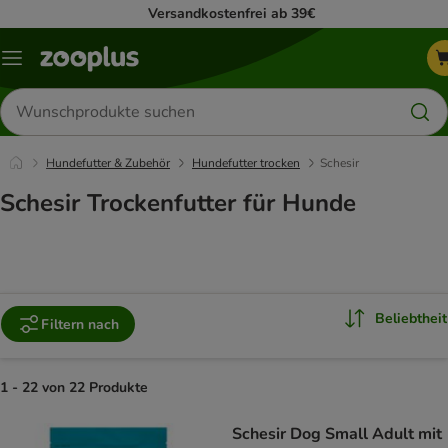
Versandkostenfrei ab 39€
Menü
Produkte
suchen
Hundefutter & Zubehör
Hundefutter trocken
Schesir
Schesir Trockenfutter für Hunde
Beliebtheit
Filtern nach
1 - 22 von 22 Produkte
product items have been changed
Schesir Dog Small Adult mit