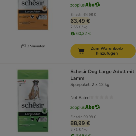
Einzeln
64,98 €
63,49 €
2,65 € / kg
60,32 €
2 Varianten
Zum Warenkorb
hinzufügen
Schesir Dog Large Adult mit
Lamm
Sparpaket: 2 x 12 kg
Not Rated
Einzeln
90,98 €
88,99 €
3,71 € / kg
84,54 €