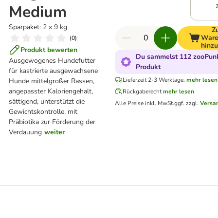
Medium
Sparpaket: 2 x 9 kg
Z
Ware
(
0
)
hinz
Produkt bewerten
Du sammelst 112 zooPunk
Ausgewogenes Hundefutter
Produkt
für kastrierte ausgewachsene
Lieferzeit 2-3 Werktage.
mehr lesen
Hunde mittelgroßer Rassen,
angepasster Kaloriengehalt,
Rückgaberecht
mehr lesen
sättigend, unterstützt die
Alle Preise inkl. MwSt.
ggf. zzgl.
Versa
Gewichtskontrolle, mit
Präbiotika zur Förderung der
Verdauung
weiter