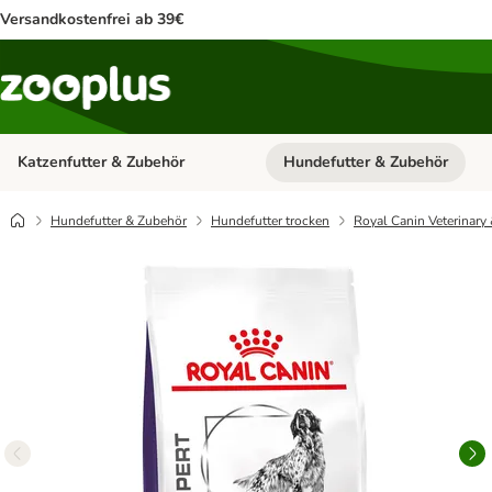
Versandkostenfrei ab 39€
Katzenfutter & Zubehör
Hundefutter & Zubehör
Kategorie-Menü öffnen: Katzenf
Hundefutter & Zubehör
Hundefutter trocken
Royal Canin Veterinary 