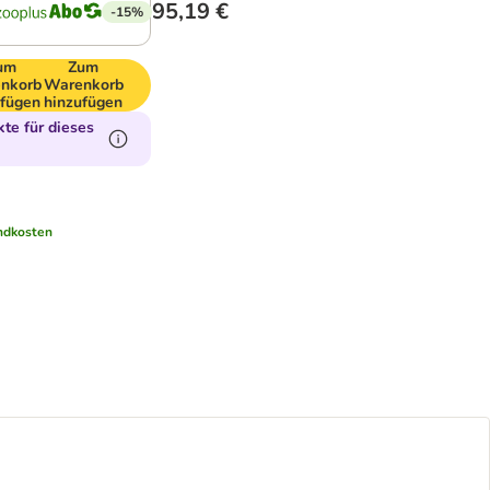
95,19 €
-15%
um
Zum
nkorb
Warenkorb
ufügen
hinzufügen
te für dieses
ndkosten