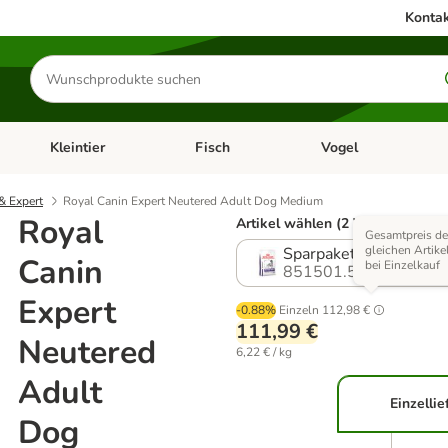
Kontak
Produkte
suchen
Kleintier
Fisch
Vogel
utter & Zubehör
Kategorie-Menü öffnen: Hundefutter & Zubehör
Kategorie-Menü öffnen: Kleintier
Kategorie-Menü öffnen
Ka
& Expert
Royal Canin Expert Neutered Adult Dog Medium
Royal
Artikel wählen (2 Varianten)
Gesamtpreis de
gleichen Artike
Sparpaket: 2 x 9 kg
Canin
bei Einzelkauf
851501.5
Expert
-0.88%
Einzeln
112,98 €
111,99 €
Neutered
6,22 € / kg
Adult
Einzellie
Dog