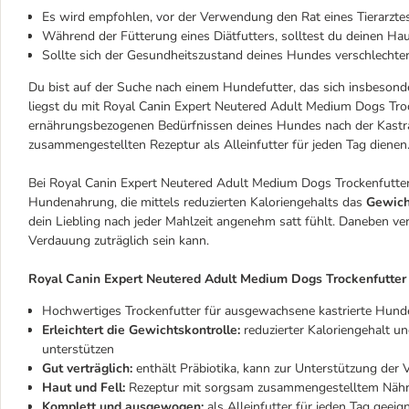
Es wird empfohlen, vor der Verwendung den Rat eines Tierarztes
Während der Fütterung eines Diätfutters, solltest du deinen Ha
Sollte sich der Gesundheitszustand deines Hundes verschlechter
Du bist auf der Suche nach einem Hundefutter, das sich insbesond
liegst du mit Royal Canin Expert Neutered Adult Medium Dogs Troc
ernährungsbezogenen Bedürfnissen deines Hundes nach der Kastr
zusammengestellten Rezeptur als Alleinfutter für jeden Tag dienen
Bei Royal Canin Expert Neutered Adult Medium Dogs Trockenfutte
Hundenahrung, die mittels reduzierten Kaloriengehalts das
Gewich
dein Liebling nach jeder Mahlzeit angenehm satt fühlt. Daneben v
Verdauung zuträglich sein kann.
Royal Canin Expert Neutered Adult Medium Dogs Trockenfutter 
Hochwertiges Trockenfutter für ausgewachsene kastrierte Hund
Erleichtert die Gewichtskontrolle:
reduzierter Kaloriengehalt un
unterstützen
Gut verträglich:
enthält Präbiotika, kann zur Unterstützung der
Haut und Fell:
Rezeptur mit sorgsam zusammengestelltem Nährst
Komplett und ausgewogen:
als Alleinfutter für jeden Tag geeig