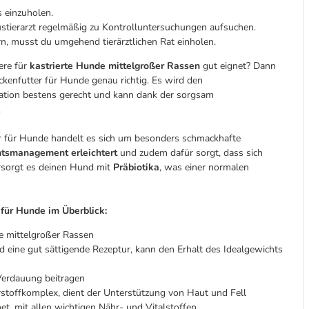
 einzuholen.
ustierarzt regelmäßig zu Kontrolluntersuchungen aufsuchen.
n, musst du umgehend tierärztlichen Rat einholen.
ere für
kastrierte Hunde mittelgroßer Rassen
gut eignet? Dann
kenfutter für Hunde genau richtig. Es wird den
ation bestens gerecht und kann dank der sorgsam
.
r für Hunde handelt es sich um besonders schmackhafte
tsmanagement erleichtert
und zudem dafür sorgt, dass sich
ersorgt es deinen Hund mit
Präbiotika
, was einer normalen
für Hunde im Überblick:
e mittelgroßer Rassen
d eine gut sättigende Rezeptur, kann den Erhalt des Idealgewichts
 Verdauung beitragen
offkomplex, dient der Unterstützung von Haut und Fell
net, mit allen wichtigen Nähr- und Vitalstoffen