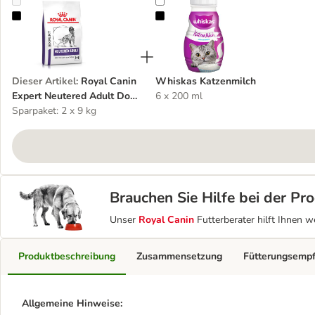
Royal Canin Expert Neutered Adult Dog Medium
Whiskas Katzenmilch
Dieser Artikel
:
Royal Canin
Whiskas Katzenmilch
Expert Neutered Adult Dog
6 x 200 ml
Medium
Sparpaket: 2 x 9 kg
Brauchen Sie Hilfe bei der P
Unser
Royal Canin
Futterberater hilft Ihnen w
Produktbeschreibung
Zusammensetzung
Fütterungsemp
Allgemeine Hinweise: