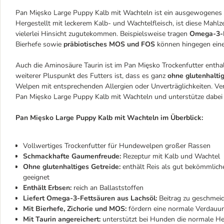
Pan Mięsko Large Puppy Kalb mit Wachteln ist ein ausgewogenes u
Hergestellt mit leckerem Kalb- und Wachtelfleisch, ist diese Mahlze
vielerlei Hinsicht zugutekommen. Beispielsweise tragen
Omega-3-F
Bierhefe sowie
präbiotisches MOS und FOS
können hingegen ein
Auch die Aminosäure Taurin ist im Pan Mięsko Trockenfutter enthal
weiterer Pluspunkt des Futters ist, dass es ganz
ohne glutenhalti
Welpen mit entsprechenden Allergien oder Unverträglichkeiten.
Pan Mięsko Large Puppy Kalb mit Wachteln und unterstütze dabei 
Pan Mięsko Large Puppy Kalb mit Wachteln im Überblick:
Vollwertiges Trockenfutter für Hundewelpen großer Rassen
Schmackhafte Gaumenfreude:
Rezeptur mit Kalb und Wachtel
Ohne glutenhaltiges Getreide:
enthält Reis als gut bekömmlich
geeignet
Enthält Erbsen:
reich an Ballaststoffen
Liefert Omega-3-Fettsäuren aus Lachsöl:
Beitrag zu geschmei
Mit Bierhefe, Zichorie und MOS:
fördern eine normale Verdauu
Mit Taurin angereichert:
unterstützt bei Hunden die normale He