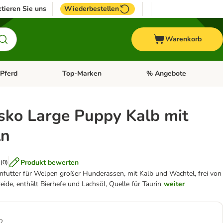
tieren Sie uns
Wiederbestellen
Warenkorb
Pferd
Top-Marken
% Angebote
: Fisch
tegorie-Menü öffnen: Vogel
Kategorie-Menü öffnen: Pferd
Kategorie-Menü öffnen: T
sko Large Puppy Kalb mit
ln
Produkt bewerten
(
0
)
nfutter für Welpen großer Hunderassen, mit Kalb und Wachtel, frei von
eide, enthält Bierhefe und Lachsöl, Quelle für Taurin
weiter
2