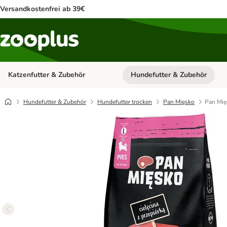
Versandkostenfrei ab 39€
Katzenfutter & Zubehör
Hundefutter & Zubehör
Kategorie-Menü öffnen: Katzenf
Hundefutter & Zubehör
Hundefutter trocken
Pan Mięsko
Pan Mię