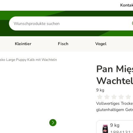
Kontak
Produkte
suchen
Kleintier
Fisch
Vogel
utter & Zubehör
Kategorie-Menü öffnen: Hundefutter & Zubehör
Kategorie-Menü öffnen: Kleintier
Kategorie-Menü öffnen
Ka
sko Large Puppy Kalb mit Wachteln
Pan Mię
Wachte
9 kg
Vollwertiges Trocke
glutenhaltigem Getr
9 kg
1884131.