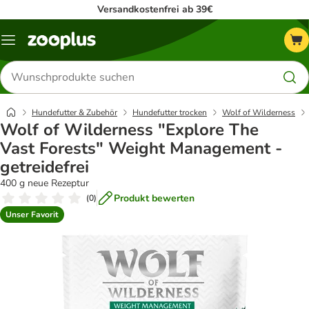
Versandkostenfrei ab 39€
Menü
Produkte
suchen
Hundefutter & Zubehör
Hundefutter trocken
Wolf of Wilderness
Wolf of Wilderness "Explore The
Vast Forests" Weight Management -
getreidefrei
400 g neue Rezeptur
Produkt bewerten
(
0
)
Unser Favorit