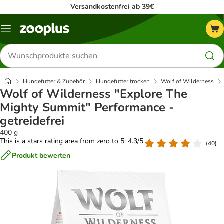
Versandkostenfrei ab 39€
Menü
Produkte
suchen
Hundefutter & Zubehör
Hundefutter trocken
Wolf of Wilderness
Wolf of Wilderness "Explore The
Mighty Summit" Performance -
getreidefrei
400 g
This is a stars rating area from zero to 5: 4.3/5
(
40
)
Produkt bewerten