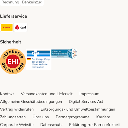
Rechnung
Bankeinzug
Rechnung Payment Method
Bankeinzug Payment Method
Lieferservice
DHL Shipping Method
DPD Shipping Method
Sicherheit
Security
Security
Security
Kontakt
Versandkosten und Lieferzeit
Impressum
Allgemeine Geschäftsbedingungen
Digital Services Act
Vertrag widerrufen
Entsorgungs- und Umweltbestimmungen
Zahlungsarten
Über uns
Partnerprogramme
Karriere
Corporate Website
Datenschutz
Erklärung zur Barrierefreiheit