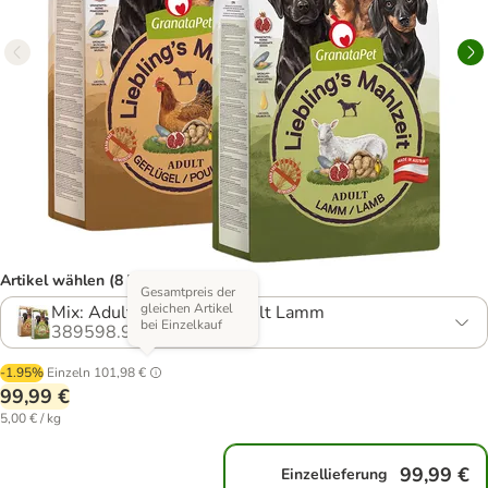
Artikel wählen (8 Varianten)
Gesamtpreis der
gleichen Artikel
Mix: Adult Geflügel & Adult Lamm
bei Einzelkauf
389598.9
-1.95%
Einzeln
101,98 €
99,99 €
5,00 € / kg
99,99 €
Einzellieferung