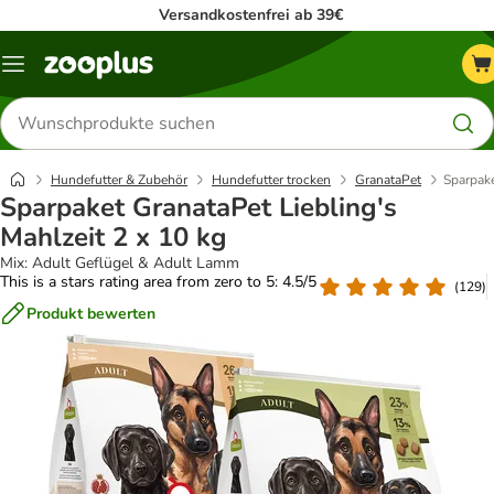
Versandkostenfrei ab 39€
Menü
Produkte
suchen
Hundefutter & Zubehör
Hundefutter trocken
GranataPet
Sparpake
Sparpaket GranataPet Liebling's
Mahlzeit 2 x 10 kg
Mix: Adult Geflügel & Adult Lamm
This is a stars rating area from zero to 5: 4.5/5
(
129
)
Produkt bewerten