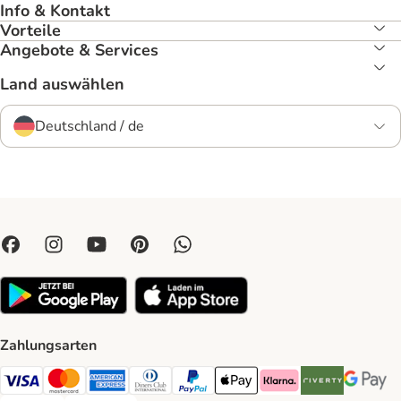
Info & Kontakt
Vorteile
Angebote & Services
Land auswählen
Deutschland / de
Zahlungsarten
Visa Payment Method
Mastercard Payment Method
American Express Payment Method
Diners Club Payment Method
PayPal Payment Method
Apple Pay Payment Method
Klarna Payment Method
Riverty Payment 
Google P