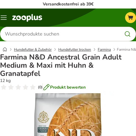
Versandkostenfrei ab 39€
Menü
Produkte
suchen
Hundefutter & Zubehör
Hundefutter trocken
Farmina
Farmina N&
Farmina N&D Ancestral Grain Adult
Medium & Maxi mit Huhn &
Granatapfel
12 kg
Produkt bewerten
(
0
)