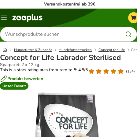
Versandkostenfrei ab 39€
Menü
Produkte
suchen
Hundefutter & Zubehör
Hundefutter trocken
Concept for Life
Con
Concept for Life Labrador Sterilised
Sparpaket: 2 x 12 kg
This is a stars rating area from zero to 5: 4.8/5
(
134
)
Produkt bewerten
Unser Favorit