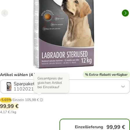
Artikel wählen (4 Varianten)
% Extra-Rabatt verfügbar
Gesamtpreis der
gleichen Artikel
Sparpaket: 2 x 12 kg
bei Einzelkauf
1102021.3
-5.65%
Einzeln
105,98 €
99,99 €
4,17 € / kg
99,99 €
Einzellieferung