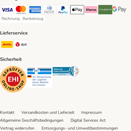
Visa Payment Method
Mastercard Payment Method
American Express Payment Method
Diners Club Payment Method
PayPal Payment Method
Apple Pay Payment Method
Klarna Payment Method
Riverty Payment 
Google P
Rechnung
Bankeinzug
Rechnung Payment Method
Bankeinzug Payment Method
Lieferservice
DHL Shipping Method
DPD Shipping Method
Sicherheit
Security
Security
Security
Kontakt
Versandkosten und Lieferzeit
Impressum
Allgemeine Geschäftsbedingungen
Digital Services Act
Vertrag widerrufen
Entsorgungs- und Umweltbestimmungen