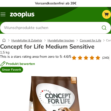
Versandkostenfrei ab 39€
Menü
Produkte
suchen
Hundefutter & Zubehör
Hundefutter trocken
Concept for Life
Con
Concept for Life Medium Sensitive
1,5 kg
This is a stars rating area from zero to 5: 4.6/5
(
240
)
Produkt bewerten
Unser Favorit