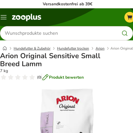
Versandkostenfrei ab 39€
Menü
Produkte
suchen
Hundefutter & Zubehör
Hundefutter trocken
Arion
Arion Origina
Arion Original Sensitive Small
Breed Lamm
7 kg
Produkt bewerten
(
0
)