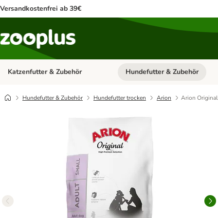
Versandkostenfrei ab 39€
Katzenfutter & Zubehör
Hundefutter & Zubehör
Kategorie-Menü öffnen: Katzenf
Hundefutter & Zubehör
Hundefutter trocken
Arion
Arion Origina