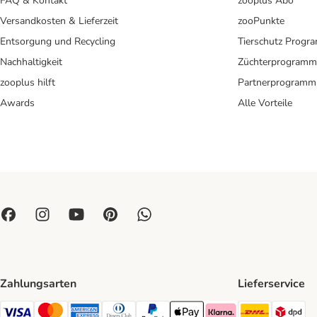
FAQ & Kontakt
zooplus Abo
Versandkosten & Lieferzeit
zooPunkte
Entsorgung und Recycling
Tierschutz Progr
Nachhaltigkeit
Züchterprogramm
zooplus hilft
Partnerprogramm
Awards
Alle Vorteile
Zahlungsarten
Lieferservice
DHL Ship
DP