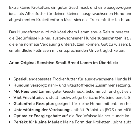
Extra kleine Kroketten, ein guter Geschmack und eine ausgewogene
ideal als Alleinfutter für deinen kleinen, ausgewachsenen Hund und
abgestimmten Krokettenform lässt sich das Trockenfutter leicht au
Das Hundefutter wird mit köstlichem Lamm sowie Reis zubereitet 
die Bedürfnisse kleiner, ausgewachsener Hunde zugeschnitten ist.
die eine normale Verdauung unterstützen können. Gut zu wissen: 
empfindliche Fellnasen mit entsprechenden Unverträglichkeiten.
Arion Original Sensitive Small Breed Lamm im Überblick:
Speziell angepasstes Trockenfutter für ausgewachsene Hunde kl
Rundum versorgt:
nähr- und vitalstoffreiche Zusammensetzung, 
Mit Reis und Lamm:
guter Geschmack, bekömmlich und gut verd
Viel Frischfleisch:
stellt hochwertige tierische Proteine bereit,
Glutenfreie Rezeptur:
geeignet für kleine Hunde mit entspreche
Unterstützung der Verdauung:
enthält Präbiotika (FOS und MOS
Optimaler Energiegehalt:
auf die Bedürfnisse kleiner Hunde i
Perfekt für kleine Mäuler:
kleine Form der Kroketten, leicht a