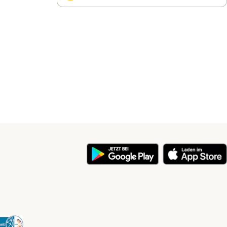
y
Security