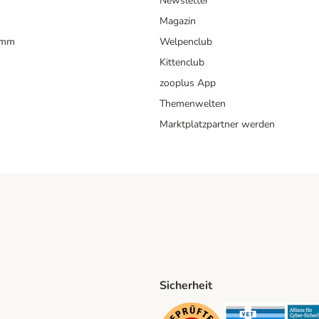
Newsletter
Magazin
amm
Welpenclub
Kittenclub
zooplus App
Themenwelten
Marktplatzpartner werden
Sicherheit
ping Method
D Shipping Method
Security
Securit