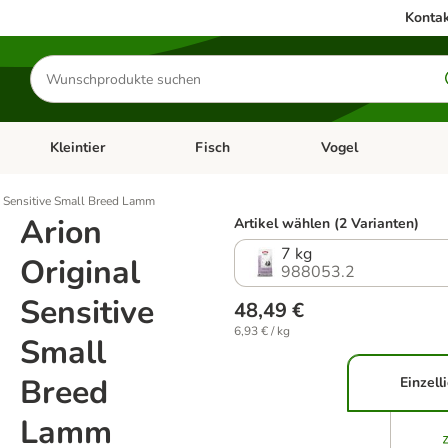
Kontak
Produkte
suchen
Kleintier
Fisch
Vogel
utter & Zubehör
Kategorie-Menü öffnen: Hundefutter & Zubehör
Kategorie-Menü öffnen: Kleintier
Kategorie-Menü öffnen
Ka
l Sensitive Small Breed Lamm
Arion
Artikel wählen (2 Varianten)
7 kg
Original
988053.2
Sensitive
48,49 €
6,93 € / kg
Small
Breed
Einzell
Lamm