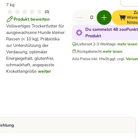
7 kg
(
0
)
Z
Ware
Produkt bewerten
hinzu
Vollwertiges Trockenfutter für
Du sammelst 48 zooPunkte
ausgewachsene Hunde kleiner
Produkt
Rassen (< 10 kg), Präbiotika
Lieferzeit 2-3 Werktage.
mehr lesen
zur Unterstützung der
Verdauung, optimaler
Rückgaberecht
mehr lesen
Energiegehalt, glutenfrei,
Alle Preise inkl. MwSt.
ggf. zzgl.
Versa
schmackhaft, angepasste
Krokettengröße
weiter
fehlung