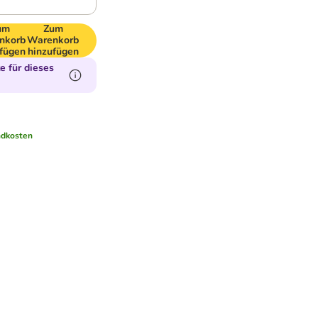
um
Zum
nkorb
Warenkorb
fügen
hinzufügen
 für dieses
ndkosten