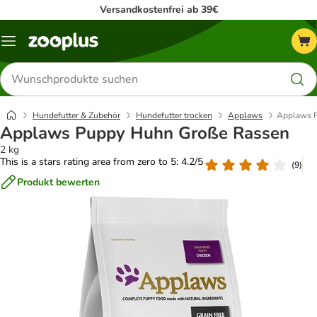
Versandkostenfrei ab 39€
Menü
Produkte
suchen
Hundefutter & Zubehör
Hundefutter trocken
Applaws
Applaws 
Applaws Puppy Huhn Große Rassen
2 kg
This is a stars rating area from zero to 5: 4.2/5
(
9
)
Produkt bewerten