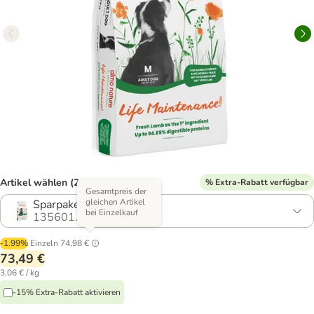
Artikel wählen (2 Varianten)
% Extra-Rabatt verfügbar
Gesamtpreis der
gleichen Artikel
Sparpaket: 2 x 12 kg
bei Einzelkauf
135601.2
-1.99%
Einzeln
74,98 €
73,49 €
3,06 € / kg
-15% Extra-Rabatt aktivieren