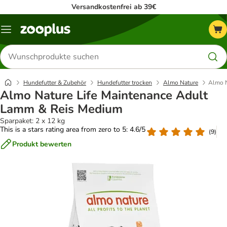
Versandkostenfrei ab 39€
Menü
Produkte
suchen
Hundefutter & Zubehör
Hundefutter trocken
Almo Nature
Almo N
Almo Nature Life Maintenance Adult
Lamm & Reis Medium
Sparpaket: 2 x 12 kg
This is a stars rating area from zero to 5: 4.6/5
(
9
)
Produkt bewerten