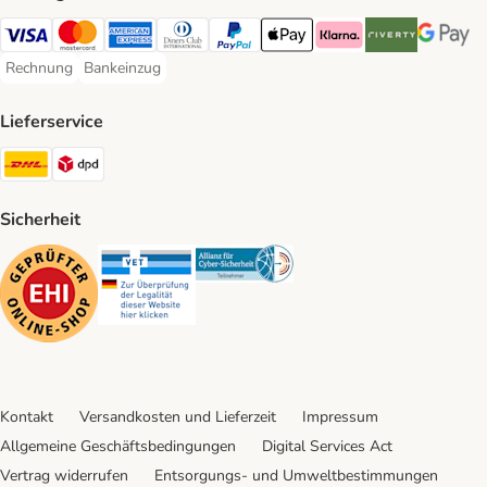
Visa Payment Method
Mastercard Payment Method
American Express Payment Method
Diners Club Payment Method
PayPal Payment Method
Apple Pay Payment Method
Klarna Payment Method
Riverty Payment 
Google P
Rechnung
Bankeinzug
Rechnung Payment Method
Bankeinzug Payment Method
Lieferservice
DHL Shipping Method
DPD Shipping Method
Sicherheit
Security
Security
Security
Kontakt
Versandkosten und Lieferzeit
Impressum
Allgemeine Geschäftsbedingungen
Digital Services Act
Vertrag widerrufen
Entsorgungs- und Umweltbestimmungen