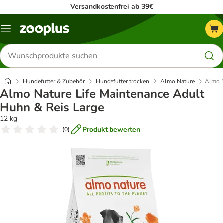
Versandkostenfrei ab 39€
Menü
Produkte
suchen
Hundefutter & Zubehör
Hundefutter trocken
Almo Nature
Almo N
Almo Nature Life Maintenance Adult
Huhn & Reis Large
12 kg
Produkt bewerten
(
0
)