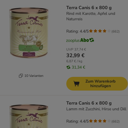
Terra Canis 6 x 800 g
Rind mit Karotte, Apfel und
Naturreis
Rating: 4.4/5
(
662
)
UVP
37,74 €
32,99 €
6,87 € / kg
31,34 €
10 Varianten
Zum Warenkorb
hinzufügen
Terra Canis 6 x 800 g
Lamm mit Zucchini, Hirse und Dill
Rating: 4.4/5
(
662
)