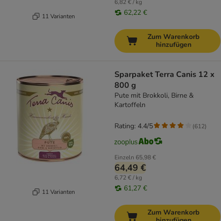
6,82 € / kg
62,22 €
11 Varianten
Zum Warenkorb
hinzufügen
Sparpaket Terra Canis 12 x
800 g
Pute mit Brokkoli, Birne &
Kartoffeln
Rating: 4.4/5
(
612
)
Einzeln
65,98 €
64,49 €
6,72 € / kg
61,27 €
11 Varianten
Zum Warenkorb
hinzufügen