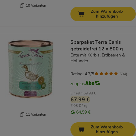
10 Varianten
Zum Warenkorb
hinzufügen
Sparpaket Terra Canis
getreidefrei 12 x 800 g
Ente mit Kürbis, Erdbeeren &
Holunder
Rating: 4.7/5
(
504
)
Einzeln
69,98 €
67,99 €
7,08 € / kg
64,59 €
11 Varianten
Zum Warenkorb
hinzufügen