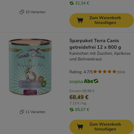
31,34 €
10 Varianten
Zum Warenkorb
hinzufügen
Sparpaket Terra Canis
getreidefrei 12 x 800 g
Kaninchen mit Zucchini, Aprikose
und Bohnenkraut
Rating: 4.7/5
(
504
)
Einzeln
69,98 €
68,49 €
7,13 € / kg
65,07 €
11 Varianten
Zum Warenkorb
hinzufügen