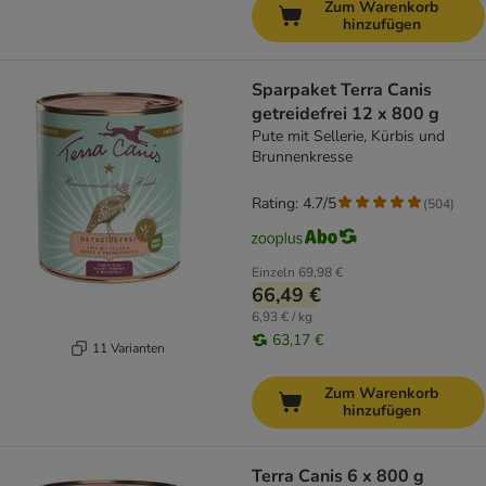
Zum Warenkorb
hinzufügen
Sparpaket Terra Canis
getreidefrei 12 x 800 g
Pute mit Sellerie, Kürbis und
Brunnenkresse
Rating: 4.7/5
(
504
)
Einzeln
69,98 €
66,49 €
6,93 € / kg
63,17 €
11 Varianten
Zum Warenkorb
hinzufügen
Terra Canis 6 x 800 g