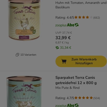
Huhn mit Tomaten, Amaranth und
Basilikum
Rating: 4.4/5
(
662
)
UVP
37,74 €
32,99 €
6,87 € / kg
31,34 €
10 Varianten
Zum Warenkorb
hinzufügen
Sparpaket Terra Canis
getreidefrei 12 x 800 g
Mix Pute & Rind
Rating: 4.7/5
(
504
)