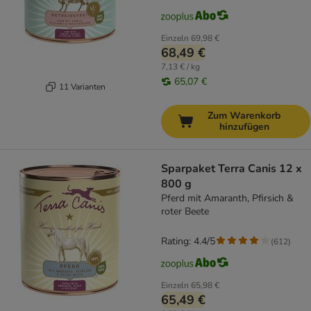
Einzeln
69,98 €
68,49 €
7,13 € / kg
65,07 €
11 Varianten
Zum Warenkorb
hinzufügen
Sparpaket Terra Canis 12 x
800 g
Pferd mit Amaranth, Pfirsich &
roter Beete
Rating: 4.4/5
(
612
)
Einzeln
65,98 €
65,49 €