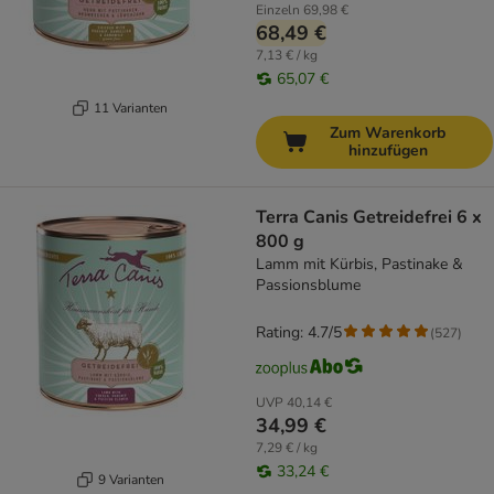
Einzeln
69,98 €
68,49 €
7,13 € / kg
65,07 €
11 Varianten
Zum Warenkorb
hinzufügen
Terra Canis Getreidefrei 6 x
800 g
Lamm mit Kürbis, Pastinake &
Passionsblume
Rating: 4.7/5
(
527
)
UVP
40,14 €
34,99 €
7,29 € / kg
33,24 €
9 Varianten