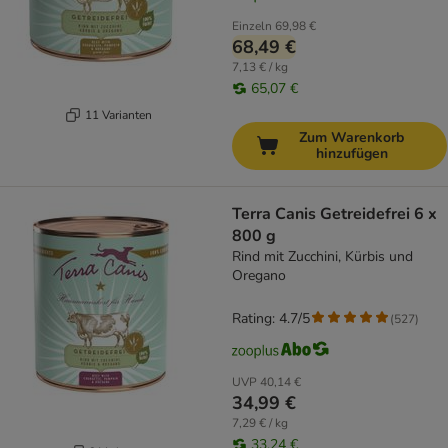
Einzeln
69,98 €
68,49 €
7,13 € / kg
65,07 €
11 Varianten
Zum Warenkorb
hinzufügen
Terra Canis Getreidefrei 6 x
800 g
Rind mit Zucchini, Kürbis und
Oregano
Rating: 4.7/5
(
527
)
UVP
40,14 €
34,99 €
7,29 € / kg
33,24 €