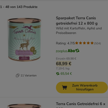
1 - 48 von 143 Produkte
product items have been changed
Sparpaket Terra Canis
getreidefrei 12 x 800 g
Wild mit Kartoffeln, Apfel und
Preiselbeeren
Rating: 4.7/5
(
504
)
Einzeln
69,98 €
68,99 €
7,19 € / kg
65,54 €
11 Varianten
Zum Warenkorb
hinzufügen
Terra Canis Getreidefrei 6 x