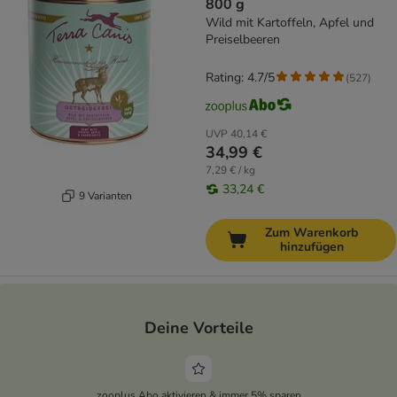
800 g
Wild mit Kartoffeln, Apfel und
Preiselbeeren
Rating: 4.7/5
(
527
)
UVP
40,14 €
34,99 €
7,29 € / kg
33,24 €
9 Varianten
Zum Warenkorb
hinzufügen
Deine Vorteile
zooplus Abo aktivieren & immer 5% sparen