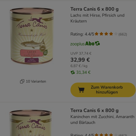
Terra Canis 6 x 800 g
Lachs mit Hirse, Pfirsich und
Kräutern
Rating: 4.4/5
(
662
)
UVP
37,74 €
32,99 €
6,87 € / kg
31,34 €
10 Varianten
Zum Warenkorb
hinzufügen
Terra Canis 6 x 800 g
Kaninchen mit Zucchini, Amaranth
und Bärlauch
Rating: 4.4/5
(
662
)