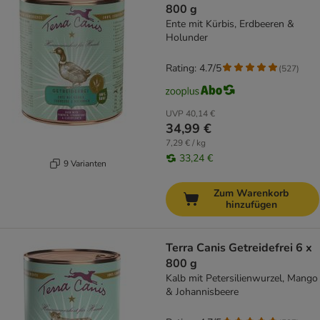
800 g
Ente mit Kürbis, Erdbeeren &
Holunder
Rating: 4.7/5
(
527
)
UVP
40,14 €
34,99 €
7,29 € / kg
33,24 €
9 Varianten
Zum Warenkorb
hinzufügen
Terra Canis Getreidefrei 6 x
800 g
Kalb mit Petersilienwurzel, Mango
& Johannisbeere