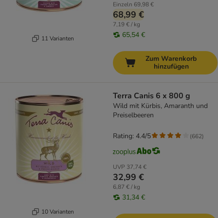
Einzeln
69,98 €
68,99 €
7,19 € / kg
65,54 €
11 Varianten
Zum Warenkorb
hinzufügen
Terra Canis 6 x 800 g
Wild mit Kürbis, Amaranth und
Preiselbeeren
Rating: 4.4/5
(
662
)
UVP
37,74 €
32,99 €
6,87 € / kg
31,34 €
10 Varianten