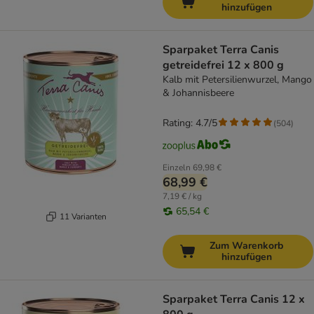
hinzufügen
Sparpaket Terra Canis
getreidefrei 12 x 800 g
Kalb mit Petersilienwurzel, Mango
& Johannisbeere
Rating: 4.7/5
(
504
)
Einzeln
69,98 €
68,99 €
7,19 € / kg
65,54 €
11 Varianten
Zum Warenkorb
hinzufügen
Sparpaket Terra Canis 12 x