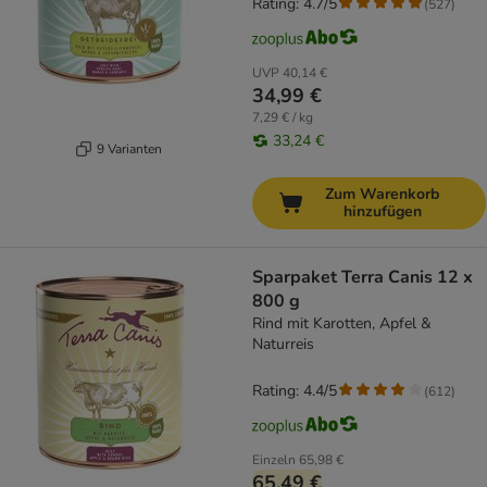
Rating: 4.7/5
(
527
)
UVP
40,14 €
34,99 €
7,29 € / kg
33,24 €
9 Varianten
Zum Warenkorb
hinzufügen
Sparpaket Terra Canis 12 x
800 g
Rind mit Karotten, Apfel &
Naturreis
Rating: 4.4/5
(
612
)
Einzeln
65,98 €
65,49 €