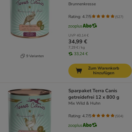
Brunnenkresse
Rating: 4.7/5
(
527
)
UVP
40,14 €
34,99 €
7,29 € / kg
33,24 €
9 Varianten
Zum Warenkorb
hinzufügen
Sparpaket Terra Canis
getreidefrei 12 x 800 g
Mix Wild & Huhn
Rating: 4.7/5
(
504
)