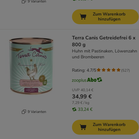
9 Varianten
Zum Warenkorb
hinzufügen
Terra Canis Getreidefrei 6 x
800 g
Huhn mit Pastinaken, Löwenzahn
und Brombeeren
Rating: 4.7/5
(
527
)
UVP
40,14 €
34,99 €
7,29 € / kg
33,24 €
9 Varianten
Zum Warenkorb
hinzufügen