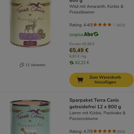
800 g
Wild mit Amaranth, Kürbis &
Preiselbeeren
Rating: 4.4/5
(
612
)
Einzeln
65,98 €
65,49 €
6,82 € / kg
62,22 €
11 Varianten
Zum Warenkorb
hinzufügen
Sparpaket Terra Canis
getreidefrei 12 x 800 g
Lamm mit Kürbis, Pastinake &
Passionsblume
Rating: 4.7/5
(
504
)