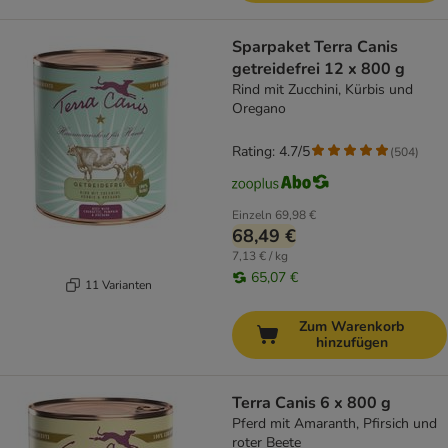
Sparpaket Terra Canis
getreidefrei 12 x 800 g
Rind mit Zucchini, Kürbis und
Oregano
Rating: 4.7/5
(
504
)
Einzeln
69,98 €
68,49 €
7,13 € / kg
65,07 €
11 Varianten
Zum Warenkorb
hinzufügen
Terra Canis 6 x 800 g
Pferd mit Amaranth, Pfirsich und
roter Beete