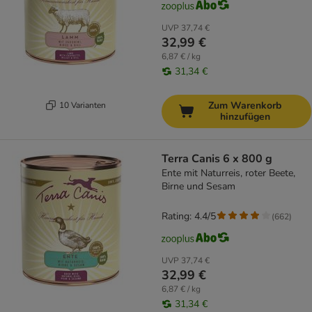
UVP
37,74 €
32,99 €
6,87 € / kg
31,34 €
Zum Warenkorb
10 Varianten
hinzufügen
Terra Canis 6 x 800 g
Ente mit Naturreis, roter Beete,
Birne und Sesam
Rating: 4.4/5
(
662
)
UVP
37,74 €
32,99 €
6,87 € / kg
31,34 €