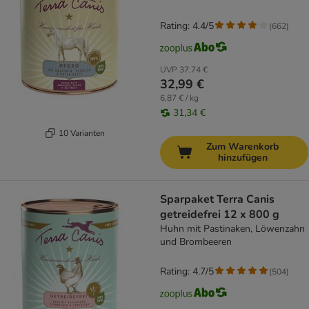
Rating: 4.4/5
(
662
)
UVP
37,74 €
32,99 €
6,87 € / kg
31,34 €
10 Varianten
Zum Warenkorb
hinzufügen
Sparpaket Terra Canis
getreidefrei 12 x 800 g
Huhn mit Pastinaken, Löwenzahn
und Brombeeren
Rating: 4.7/5
(
504
)