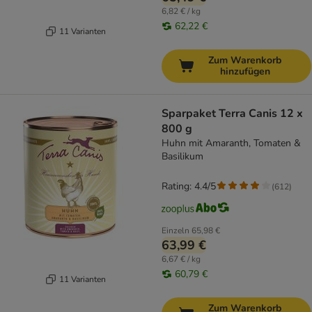
6,82 € / kg
62,22 €
11 Varianten
Zum Warenkorb
hinzufügen
Sparpaket Terra Canis 12 x
800 g
Huhn mit Amaranth, Tomaten &
Basilikum
Rating: 4.4/5
(
612
)
Einzeln
65,98 €
63,99 €
6,67 € / kg
60,79 €
11 Varianten
Zum Warenkorb