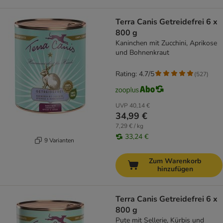
Terra Canis Getreidefrei 6 x
800 g
Kaninchen mit Zucchini, Aprikose
und Bohnenkraut
Rating: 4.7/5
(
527
)
UVP
40,14 €
34,99 €
7,29 € / kg
33,24 €
9 Varianten
Zum Warenkorb
hinzufügen
Terra Canis Getreidefrei 6 x
800 g
Pute mit Sellerie, Kürbis und