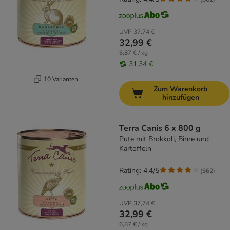
UVP
37,74 €
32,99 €
6,87 € / kg
31,34 €
10 Varianten
Zum Warenkorb
hinzufügen
Terra Canis 6 x 800 g
Pute mit Brokkoli, Birne und
Kartoffeln
Rating: 4.4/5
(
662
)
UVP
37,74 €
32,99 €
6,87 € / kg