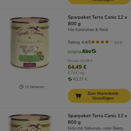
Sparpaket Terra Canis 12 x
800 g
Mix Kaninchen & Rind
Rating: 4.4/5
(
612
)
Einzeln
65,98 €
64,49 €
6,72 € / kg
61,27 €
11 Varianten
Zum Warenkorb
hinzufügen
Sparpaket Terra Canis 12 x
800 g
Ente mit Naturreis, roter Beete,