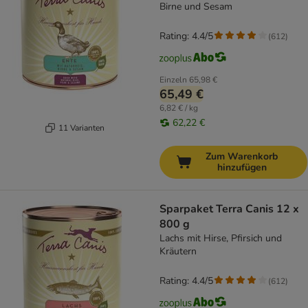
Birne und Sesam
Rating: 4.4/5
(
612
)
Einzeln
65,98 €
65,49 €
6,82 € / kg
62,22 €
11 Varianten
Zum Warenkorb
hinzufügen
Sparpaket Terra Canis 12 x
800 g
Lachs mit Hirse, Pfirsich und
Kräutern
Rating: 4.4/5
(
612
)