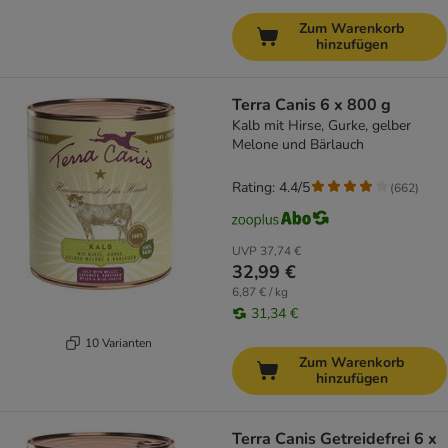
Zum Warenkorb
hinzufügen
Terra Canis 6 x 800 g
Kalb mit Hirse, Gurke, gelber
Melone und Bärlauch
Rating: 4.4/5
(
662
)
UVP
37,74 €
32,99 €
6,87 € / kg
31,34 €
10 Varianten
Zum Warenkorb
hinzufügen
Terra Canis Getreidefrei 6 x