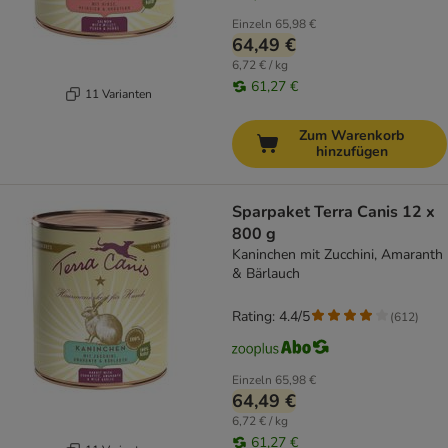
Einzeln
65,98 €
64,49 €
6,72 € / kg
61,27 €
11 Varianten
Zum Warenkorb
hinzufügen
Sparpaket Terra Canis 12 x
800 g
Kaninchen mit Zucchini, Amaranth
& Bärlauch
Rating: 4.4/5
(
612
)
Einzeln
65,98 €
64,49 €
6,72 € / kg
61,27 €