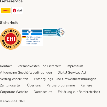
Lieferservice
DHL Shipping Method
DPD Shipping Method
Sicherheit
Security
Security
Security
Kontakt
Versandkosten und Lieferzeit
Impressum
Allgemeine Geschäftsbedingungen
Digital Services Act
Vertrag widerrufen
Entsorgungs- und Umweltbestimmungen
Zahlungsarten
Über uns
Partnerprogramme
Karriere
Corporate Website
Datenschutz
Erklärung zur Barrierefreiheit
© zooplus SE
2026