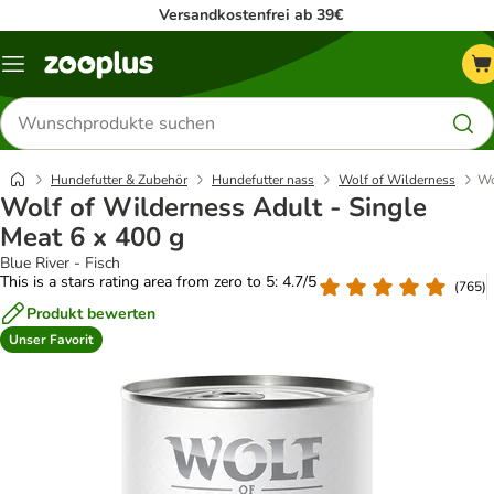
Versandkostenfrei ab 39€
Menü
Produkte
suchen
Hundefutter & Zubehör
Hundefutter nass
Wolf of Wilderness
Wo
Wolf of Wilderness Adult - Single
Meat 6 x 400 g
Blue River - Fisch
This is a stars rating area from zero to 5: 4.7/5
(
765
)
Produkt bewerten
Unser Favorit