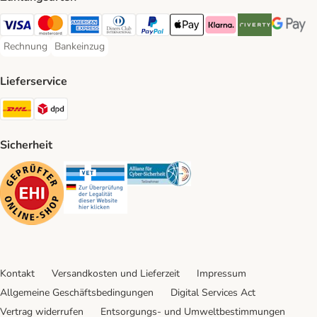
Visa Payment Method
Mastercard Payment Method
American Express Payment Method
Diners Club Payment Method
PayPal Payment Method
Apple Pay Payment Method
Klarna Payment Method
Riverty Payment 
Google P
Rechnung
Bankeinzug
Rechnung Payment Method
Bankeinzug Payment Method
Lieferservice
DHL Shipping Method
DPD Shipping Method
Sicherheit
Security
Security
Security
Kontakt
Versandkosten und Lieferzeit
Impressum
Allgemeine Geschäftsbedingungen
Digital Services Act
Vertrag widerrufen
Entsorgungs- und Umweltbestimmungen