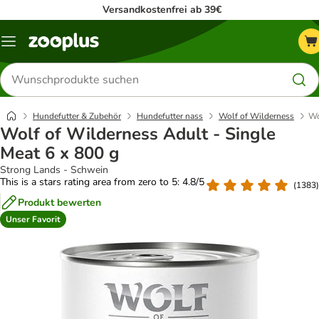
Versandkostenfrei ab 39€
Menü
Produkte
suchen
Hundefutter & Zubehör
Hundefutter nass
Wolf of Wilderness
Wo
Wolf of Wilderness Adult - Single
Meat 6 x 800 g
Strong Lands - Schwein
This is a stars rating area from zero to 5: 4.8/5
(
1383
)
Produkt bewerten
Unser Favorit