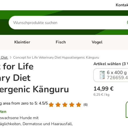
Kontak
Produkte
suchen
Kleintier
Fisch
Vogel
utter & Zubehör
Kategorie-Menü öffnen: Hundefutter & Zubehör
Kategorie-Menü öffnen: Kleintier
Kategorie-Menü öffnen
Ka
y Diet
Concept for Life Veterinary Diet Hypoallergenic Känguru
for Life
Artikel wählen (3 
6 x 400 g
ary Diet
726659.
ergenic Känguru
14,99 €
6,25 € / kg
ng area from zero to 5: 4.5/5
(
6
)
rten
sgewachsene Hunde mit
räglichkeiten, Dermatose und Haarausfall,