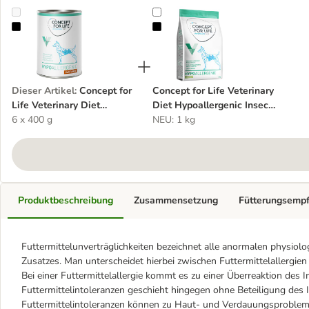
Concept for Life Veterinary Diet Hypoallergenic Känguru
Concept for Life Veterinary Diet H
Dieser Artikel
:
Concept for
Concept for Life Veterinary
Life Veterinary Diet
Diet Hypoallergenic Insect
Hypoallergenic Känguru
6 x 400 g
Hundefutter
NEU: 1 kg
Produktbeschreibung
Zusammensetzung
Fütterungsemp
Futtermittelunverträglichkeiten bezeichnet alle anormalen physiolo
Zusatzes. Man unterscheidet hierbei zwischen Futtermittelallergien
Bei einer Futtermittelallergie kommt es zu einer Überreaktion des
Futtermittelintoleranzen geschieht hingegen ohne Beteiligung des
Futtermittelintoleranzen können zu Haut- und Verdauungsproblemen 