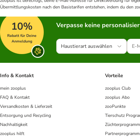
zooplus ist berechtigt, deine E-Mail-Adresse für Direktwerbung für eig
Übermittlungskosten nach den Basistarifen entstehen, indem du den zoo
10%
Verpasse keine personalisie
Rabatt für Deine
Anmeldung
Haustierart auswählen
Info & Kontakt
Vorteile
mein zooplus
zooplus Club
FAQ & Kontakt
zooplus Abo
Versandkosten & Lieferzeit
zooPunkte
Entsorgung und Recycling
Tierschutz Progr
Nachhaltigkeit
Züchterprogramm
zooplus hilft
Partnerprogramm