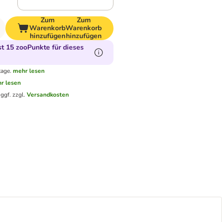
Zum
Zum
Warenkorb
Warenkorb
hinzufügen
hinzufügen
 15 zooPunkte für dieses
tage.
mehr lesen
r lesen
.
ggf. zzgl.
Versandkosten