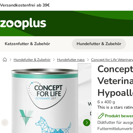
Versandkostenfrei ab 39€
Katzenfutter & Zubehör
Hundefutter & Zubehör
Kategorie-Menü öffnen: Katzenf
Hundefutter & Zubehör
Hundefutter nass
Concept for Life Veterinar
Concept 
Veterin
Hypoall
6 x 400 g
This is a stars rati
Produkt bewe
Diätfutter für au
Futtermittelunvert