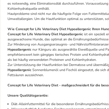
es notwendig, eine Eliminationsdiät durchzuführen. Voraussetzung 
Kohlenhydratquelle enthält.
Hautprobleme sind nicht nur die häufigste Folge von Futtermittelu
Umweltallergien. Um die Hautfunktion optimal zu unterstützen, sol
Wie Concept for Life Veterinary Diet
Hypoallergenic Ihren Hund
Concept for Life Veterinary Diet Hypoallergenic
ist ein speziell
ausgewachsene Hunde, das optimal an die Ernährungsbedürfnisse 
Zur Minderung von Ausgangserzeugnis- und Nährstoffintoleranzer
Hypoallergenic
nur Känguru als ausgewählte Eiweißquelle und Pasti
empfehlenswert kein gängiges tierisches Protein und Kohlenhydrat z
als bei häufig verwendeten Proteinen und Kohlenhydraten.
Zur Unterstützung der Hautfunktion bei Dermatose und übermäßig
Hypoallergenic
Sonnenblumenöl und Fischöl eingesetzt, die sich
Fettsäuren auszeichnen.
Concept for Life Veterinary Diet - maßgeschneidert für die be
Unsere Qualitätsgarantie:
Diät-Alleinfuttermittel für die besonderen Ernährungsbedürfnis