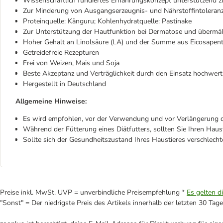
Wissenschaftlich fundiertes Ernährungskonzept unterstützend zur
Zur Minderung von Ausgangserzeugnis- und Nährstoffintoleran
Proteinquelle: Känguru; Kohlenhydratquelle: Pastinake
Zur Unterstützung der Hautfunktion bei Dermatose und übermä
Hoher Gehalt an Linolsäure (LA) und der Summe aus Eicosape
Getreidefreie Rezepturen
Frei von Weizen, Mais und Soja
Beste Akzeptanz und Verträglichkeit durch den Einsatz hochwert
Hergestellt in Deutschland
Allgemeine Hinweise:
Es wird empfohlen, vor der Verwendung und vor Verlängerung de
Während der Fütterung eines Diätfutters, sollten Sie Ihren Hau
Sollte sich der Gesundheitszustand Ihres Haustieres verschlecht
Preise inkl. MwSt. UVP = unverbindliche Preisempfehlung *
Es gelten d
"Sonst" = Der niedrigste Preis des Artikels innerhalb der letzten 30 Tage