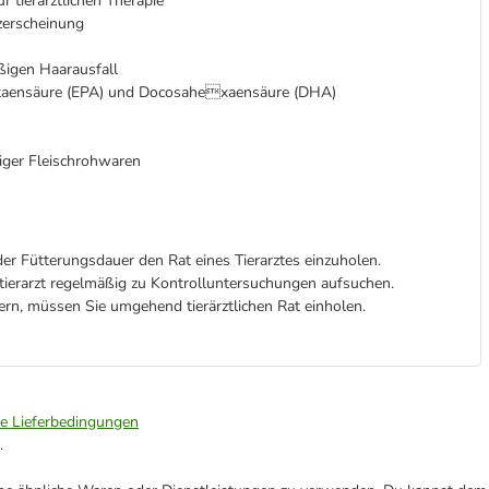
 tierärztlichen Therapie
zerscheinung
ßigen Haarausfall
ntaensäure (EPA) und Docosahexaensäure (DHA)
iger Fleischrohwaren
r Fütterungsdauer den Rat eines Tierarztes einzuholen.
stierarzt regelmäßig zu Kontrolluntersuchungen aufsuchen.
ern, müssen Sie umgehend tierärztlichen Rat einholen.
ie Lieferbedingungen
.