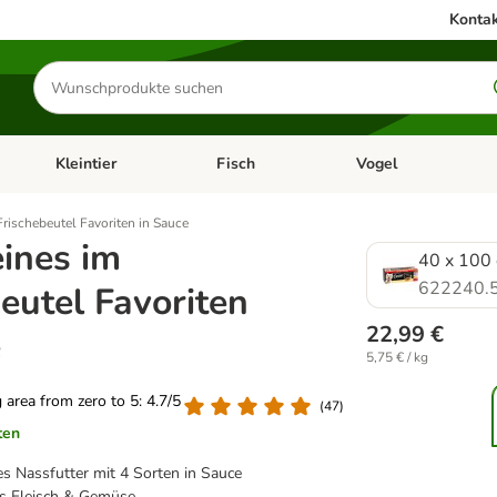
Kontak
Produkte
suchen
Kleintier
Fisch
Vogel
utter & Zubehör
Kategorie-Menü öffnen: Hundefutter & Zubehör
Kategorie-Menü öffnen: Kleintier
Kategorie-Menü öffnen
Ka
Frischebeutel Favoriten in Sauce
eines im
40 x 100
622240.
eutel Favoriten
22,99 €
e
5,75 € / kg
g area from zero to 5: 4.7/5
(
47
)
ten
s Nassfutter mit 4 Sorten in Sauce
s Fleisch & Gemüse