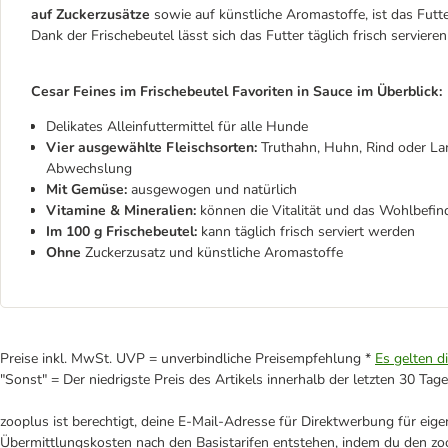
auf Zuckerzusätze
sowie auf künstliche Aromastoffe, ist das Fut
Dank der Frischebeutel lässt sich das Futter täglich frisch servier
Cesar Feines im Frischebeutel Favoriten in Sauce im Überblick:
Delikates Alleinfuttermittel für alle Hunde
Vier ausgewählte Fleischsorten:
Truthahn, Huhn, Rind oder Lam
Abwechslung
Mit Gemüse:
ausgewogen und natürlich
Vitamine & Mineralien:
können die Vitalität und das Wohlbefi
Im 100 g Frischebeutel:
kann täglich frisch serviert werden
Ohne
Zuckerzusatz und künstliche Aromastoffe
Preise inkl. MwSt. UVP = unverbindliche Preisempfehlung *
Es gelten d
"Sonst" = Der niedrigste Preis des Artikels innerhalb der letzten 30 Tage
zooplus ist berechtigt, deine E-Mail-Adresse für Direktwerbung für eig
Übermittlungskosten nach den Basistarifen entstehen, indem du den zoo