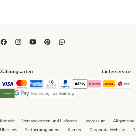
Zahlungsarten
Lieferservice
DHL Ship
DP
Visa Payment Method
Mastercard Payment Method
American Express Payment Method
Diners Club Payment Method
PayPal Payment Method
Apple Pay Payment Method
Klarna Payment Method
Rechnung
Bankeinzug
Rechnung Payment Method
Bankeinzug Payment Method
Riverty Payment Method
Google Pay Payment Method
Kontakt
Versandkosten und Lieferzeit
Impressum
Allgemeine
Über uns
Partnerprogramme
Karriere
Corporate Website
D