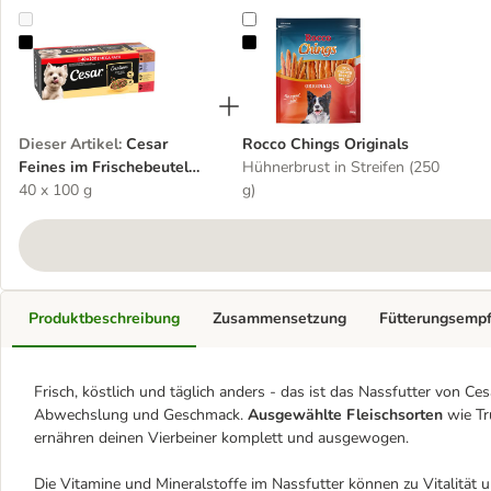
Cesar Feines im Frischebeutel Favoriten in Sauce
Rocco Chings Originals
Dieser Artikel
:
Cesar
Rocco Chings Originals
Feines im Frischebeutel
Hühnerbrust in Streifen (250
Favoriten in Sauce
40 x 100 g
g)
Produktbeschreibung
Zusammensetzung
Fütterungsemp
Frisch, köstlich und täglich anders - das ist das Nassfutter von Ce
Abwechslung und Geschmack.
Ausgewählte Fleischsorten
wie Tr
ernähren deinen Vierbeiner komplett und ausgewogen.
Die Vitamine und Mineralstoffe im Nassfutter können zu Vitalitä