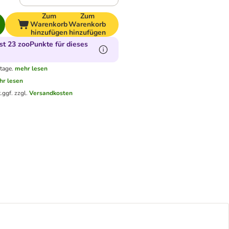
Zum
Zum
Warenkorb
Warenkorb
hinzufügen
hinzufügen
t 23 zooPunkte für dieses
tage.
mehr lesen
hr lesen
.
ggf. zzgl.
Versandkosten