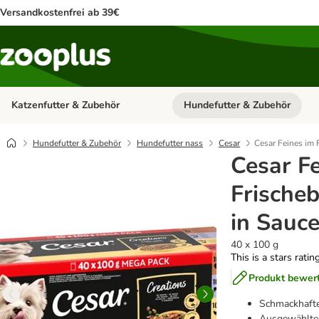
Versandkostenfrei ab 39€
Katzenfutter & Zubehör
Hundefutter & Zubehör
Kategorie-Menü öffnen: Katzenf
Hundefutter & Zubehör
Hundefutter nass
Cesar
Cesar Feines im 
Cesar F
Frischeb
in Sauc
40 x 100 g
This is a stars ratin
Produkt bewer
Schmackhafte
Ausgewählte